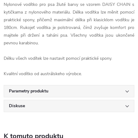
Nylonové
vodítko
pro
psa
žluté barvy se vzorem DAISY CHAIN s
kytičkama
z
nylonového
materiálu
.
Délka vodítka
lze
měnit
pomocí
praktické
spony,
přičemž
maximální délka
při
klasicklom
vodítku
je
180cm
.
Rukojeť
vodítka
je
polstrovaná
, čímž
zvyšuje
komfort
pro
majitele
při držení
a
taháni
psa
.
Všechny
vodítka
jsou
ukončené
pevnou
karabinou
.
Délku
všech
vodítek
lze nastavit
pomocí praktické
spony.
Kvalitní vodítko od austrálskeho výrobce.
Parametry produktu
Diskuse
K tomuto produktu