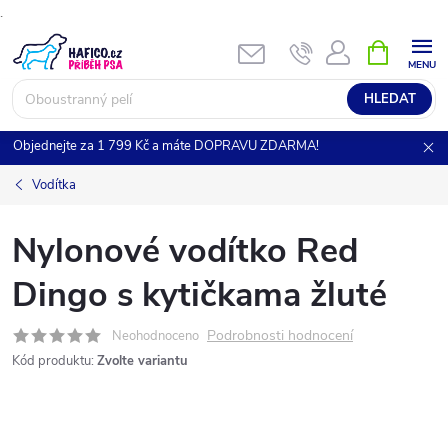
.
Přejít
NÁKUPNÍ
KOŠÍK
na
obsah
HLEDAT
Objednejte za 1 799 Kč a máte DOPRAVU ZDARMA!
Vodítka
Nylonové vodítko Red
Dingo s kytičkama žluté
Podrobnosti hodnocení
Neohodnoceno
Kód produktu:
Zvolte variantu