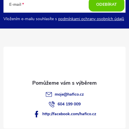
á
E-mail
ODEBÍRAT
p
Vložením e-mailu souhlasíte s
podmínkami ochrany osobních údajů
a
t
í
moje
@
hafico.cz
604 199 009
http://facebook.com/hafico.cz