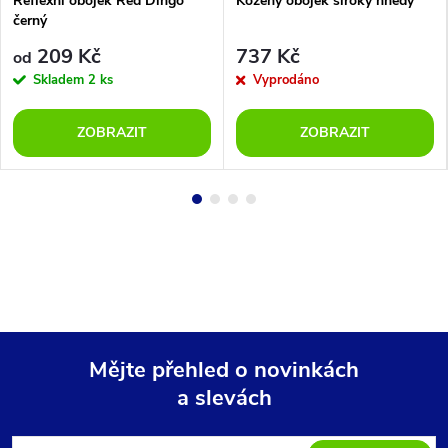
Reflexní obojek Red Dingo
Kožený obojek široký hnědý
černý
209 Kč
737 Kč
od
Skladem
2 ks
Vyprodáno
ZOBRAZIT
ZOBRAZIT
Mějte přehled o novinkách
a slevách
Z