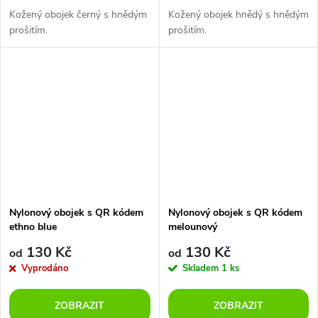
Kožený obojek černý s hnědým
Kožený obojek hnědý s hnědým
prošitím.
prošitím.
Nylonový obojek s QR kódem
Nylonový obojek s QR kódem
ethno blue
melounový
130 Kč
130 Kč
od
od
Vyprodáno
Skladem
1 ks
ZOBRAZIT
ZOBRAZIT