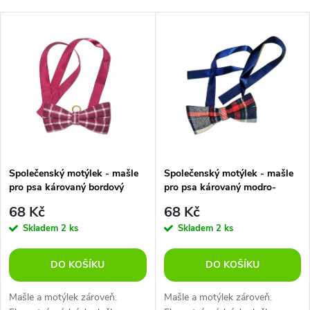
a
Nejdražší
V
Nejprodávanější
z
ý
Abecedně
e
p
n
i
í
s
p
Společenský motýlek - mašle
Společenský motýlek - mašle
pro psa károvaný bordový
pro psa károvaný modro-
p
červený
r
68 Kč
68 Kč
r
Skladem
2 ks
Skladem
2 ks
o
o
DO KOŠÍKU
DO KOŠÍKU
d
d
Mašle a motýlek zároveň.
Mašle a motýlek zároveň.