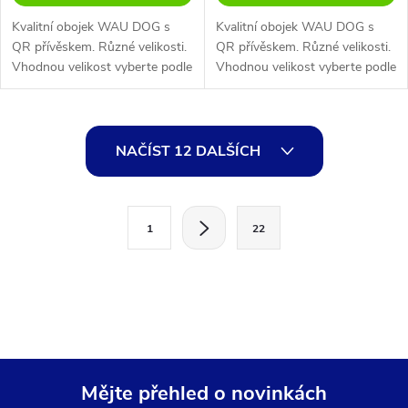
Kvalitní obojek WAU DOG s
Kvalitní obojek WAU DOG s
QR přívěskem. Různé velikosti.
QR přívěskem. Různé velikosti.
Vhodnou velikost vyberte podle
Vhodnou velikost vyberte podle
tabulky.
tabulky.
O
NAČÍST 12 DALŠÍCH
v
l
S
1
22
t
á
r
d
á
a
n
k
c
o
í
Mějte přehled o novinkách
v