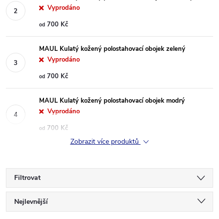
Vyprodáno
700 Kč
od
MAUL Kulatý kožený polostahovací obojek zelený
Vyprodáno
700 Kč
od
MAUL Kulatý kožený polostahovací obojek modrý
Vyprodáno
700 Kč
od
Zobrazit více produktů
Filtrovat
Ř
Nejlevnější