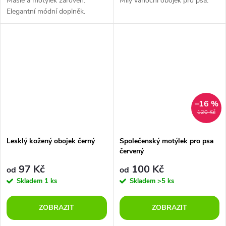
Mašle a motýlek zároveň.
Milý vánoční obojek pro psa.
Elegantní módní doplněk.
–16 %
120 Kč
Lesklý kožený obojek černý
Společenský motýlek pro psa
červený
97 Kč
100 Kč
od
od
Skladem
1 ks
Skladem
>5 ks
ZOBRAZIT
ZOBRAZIT