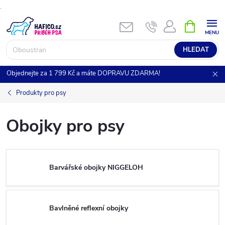
.
Přejít
NÁKUPNÍ
KOŠÍK
na
obsah
HLEDAT
Objednejte za 1 799 Kč a máte DOPRAVU ZDARMA!
Produkty pro psy
Obojky pro psy
Barvářské obojky NIGGELOH
Bavlněné reflexní obojky