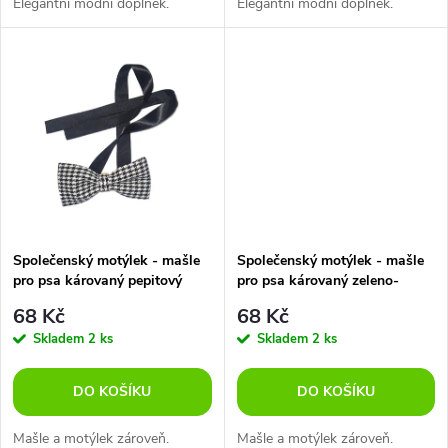
u
Elegantní módní doplněk.
Elegantní módní doplněk.
u
k
k
t
t
ů
ů
Společenský motýlek - mašle
Společenský motýlek - mašle
pro psa károvaný pepitový
pro psa károvaný zeleno-
černo -bílý
modrý
68 Kč
68 Kč
Skladem
2 ks
Skladem
2 ks
DO KOŠÍKU
DO KOŠÍKU
Mašle a motýlek zároveň.
Mašle a motýlek zároveň.