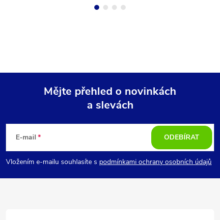
Mějte přehled o novinkách
a slevách
Z
á
E-mail
ODEBÍRAT
p
Vložením e-mailu souhlasíte s
podmínkami ochrany osobních údajů
a
t