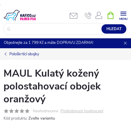
.
Přejít
NÁKUPNÍ
KOŠÍK
na
obsah
HLEDAT
Objednejte za 1 799 Kč a máte DOPRAVU ZDARMA!
Pološkrtící obojky
MAUL Kulatý kožený
polostahovací obojek
oranžový
Podrobnosti hodnocení
Neohodnoceno
Kód produktu:
Zvolte variantu