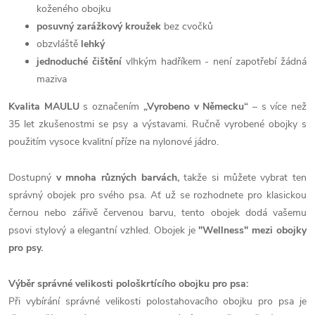
koženého obojku
posuvný zarážkový kroužek
bez cvočků
obzvláště
lehký
jednoduché čištění
vlhkým hadříkem - není zapotřebí žádná
maziva
Kvalita MAULU
s označením
„Vyrobeno v Německu“
– s více než
35 let zkušenostmi se psy a výstavami. Ručně vyrobené obojky s
použitím vysoce kvalitní příze na nylonové jádro.
Dostupný
v mnoha různých barvách,
takže si můžete vybrat ten
správný obojek pro svého psa. Ať už se rozhodnete pro klasickou
černou nebo zářivě červenou barvu, tento obojek dodá vašemu
psovi stylový a elegantní vzhled. Obojek je
"Wellness" mezi obojky
pro psy.
Výběr správné velikosti pološkrtícího obojku pro psa:
Při vybírání správné velikosti polostahovacího obojku pro psa je