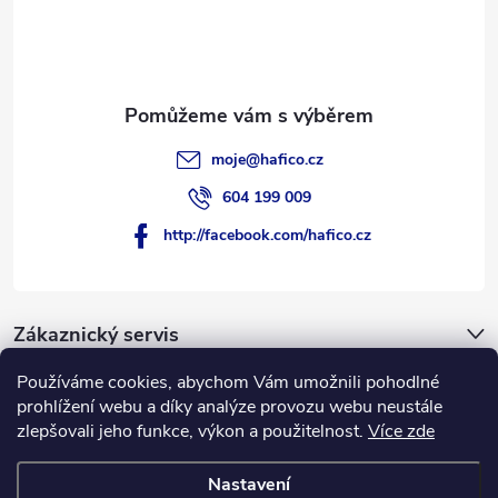
í
moje
@
hafico.cz
604 199 009
http://facebook.com/hafico.cz
Zákaznický servis
Používáme cookies, abychom Vám umožnili pohodlné
Novinky
prohlížení webu a díky analýze provozu webu neustále
zlepšovali jeho funkce, výkon a použitelnost.
Více zde
Hafico.cz
Nastavení