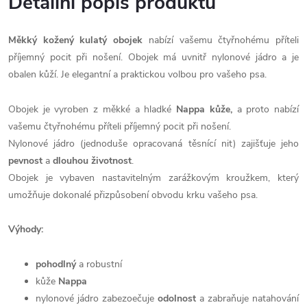
Detailní popis produktu
Měkký kožený kulatý obojek
nabízí vašemu čtyřnohému příteli
příjemný pocit při nošení. Obojek má uvnitř nylonové jádro a je
obalen kůží. Je elegantní a praktickou volbou pro vašeho psa.
Obojek je vyroben z měkké a hladké
Nappa kůže,
a proto nabízí
vašemu čtyřnohému příteli příjemný pocit při nošení.
Nylonové jádro (jednoduše opracovaná těsnící nit) zajišťuje jeho
pevnost
a
dlouhou životnost
.
Obojek je vybaven nastavitelným zarážkovým kroužkem, který
umožňuje dokonalé přizpůsobení obvodu krku vašeho psa.
Výhody:
pohodlný
a robustní
kůže
Nappa
nylonové jádro zabezoečuje
odolnost
a zabraňuje natahování