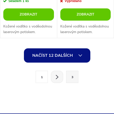
Skladem
1 ks
Vyprodáno
ZOBRAZIT
ZOBRAZIT
Kožené vodítko s voděodolnou
Kožené vodítka s voděodolnou
laserovým potiskem.
laserovým potiskem.
O
NAČÍST 12 DALŠÍCH
v
l
S
1
3
t
á
r
d
á
a
n
k