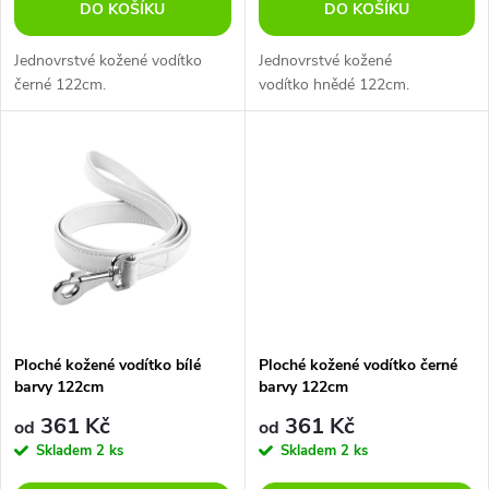
o
DO KOŠÍKU
DO KOŠÍKU
d
d
Jednovrstvé kožené vodítko
Jednovrstvé kožené
u
černé 122cm.
vodítko hnědé 122cm.
u
k
k
t
t
ů
ů
Ploché kožené vodítko bílé
Ploché kožené vodítko černé
barvy 122cm
barvy 122cm
361 Kč
361 Kč
od
od
Skladem
2 ks
Skladem
2 ks