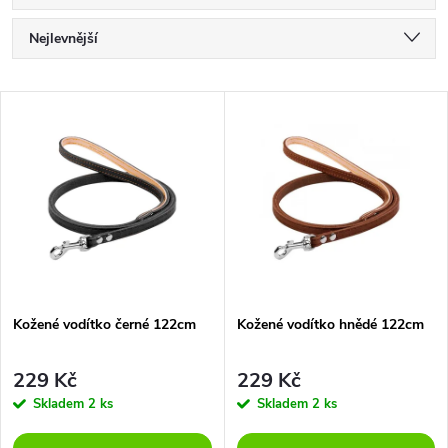
Ř
Nejlevnější
a
Nejdražší
V
Nejprodávanější
z
ý
Abecedně
e
p
n
i
í
s
p
Kožené vodítko černé 122cm
Kožené vodítko hnědé 122cm
p
r
229 Kč
229 Kč
r
Skladem
2 ks
Skladem
2 ks
o