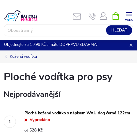
.
Přejít
NÁKUPNÍ
KOŠÍK
na
obsah
HLEDAT
Objednejte za 1 799 Kč a máte DOPRAVU ZDARMA!
Kožená vodítka
Ploché vodítka pro psy
Nejprodávanější
Ploché kožené vodítko s nápisem WAU dog černé 122cm
Vyprodáno
528 Kč
od