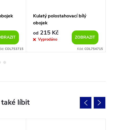
 obojek
Kulatý polostahovací bílý
Plochý 
obojek
barvy
215 Kč
219
od
od
OBRAZIT
ZOBRAZIT
Vyprodáno
Vypro
ód:
COL753715
Kód:
COL754715