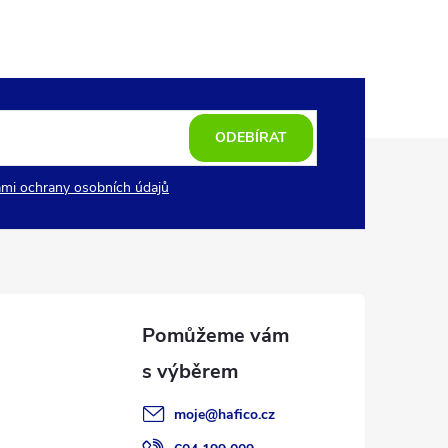
ODEBÍRAT
mi ochrany osobních údajů
moje
@
hafico.cz