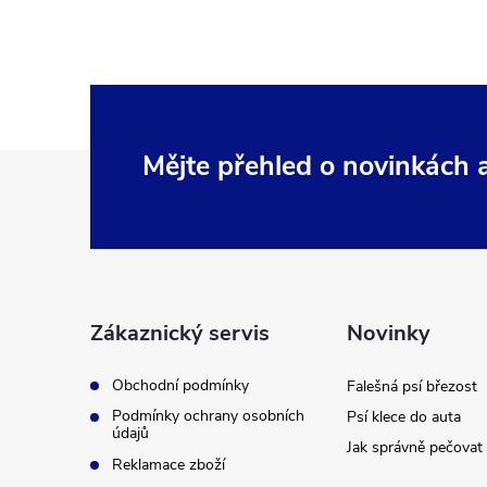
Z
Mějte přehled o novinkách
á
p
a
Zákaznický servis
Novinky
t
Obchodní podmínky
Falešná psí březost
Podmínky ochrany osobních
Psí klece do auta
í
údajů
Jak správně pečovat 
Reklamace zboží