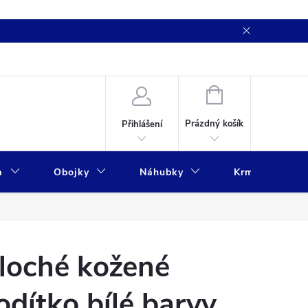
NÁKUPNÍ
KOŠÍK
Prázdný košík
Přihlášení
a
Obojky
Náhubky
Krmivo
loché kožené
odítko bílé barvy