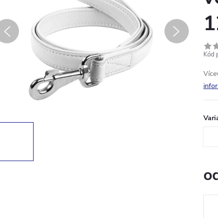
1
Kód 
Více
info
Vari
o
Měr
cena