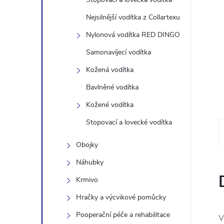
n
Nejsilnější vodítka z Collartexu
Nylonová vodítka RED DINGO
e
Samonavíjecí vodítka
l
Kožená vodítka
Bavlněné vodítka
Kožené vodítka
Stopovací a lovecké vodítka
Obojky
Náhubky
Krmivo
Hračky a výcvikové pomůcky
Pooperační péče a rehabilitace
V