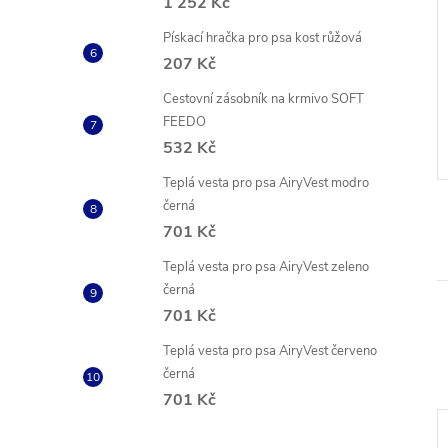
1 252 Kč
Pískací hračka pro psa kost růžová
ek s dvojitým
Plochý kožený obojek Soft
207 Kč
m vzorem hnědý
hnědo béžový vybíjen
Cestovní zásobník na krmivo SOFT
1 620 Kč
od
FEEDO
ZOBRAZIT
ZOBRAZIT
Skladem
2 ks
532 Kč
Kód:
COL03526
Kód:
COL7215N
Teplá vesta pro psa AiryVest modro
černá
701 Kč
Teplá vesta pro psa AiryVest zeleno
černá
701 Kč
Teplá vesta pro psa AiryVest červeno
černá
701 Kč