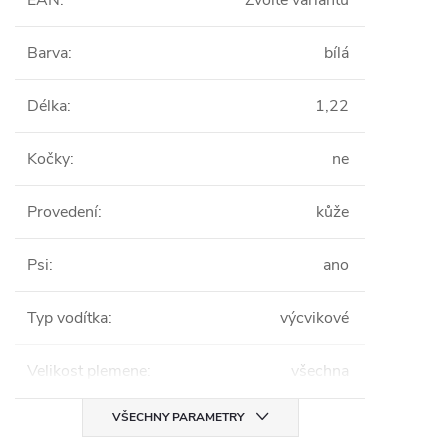
EAN
:
Zvolte variantu
Barva
:
bílá
Délka
:
1,22
Kočky
:
ne
Provedení
:
kůže
Psi
:
ano
Typ vodítka
:
výcvikové
Velikost plemene
:
všechna
VŠECHNY PARAMETRY