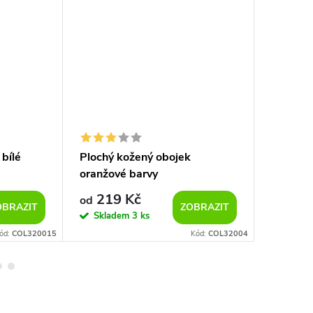
bílé
Plochý kožený obojek
Kožený 
oranžové barvy
hnědý
219 Kč
259
od
od
OBRAZIT
ZOBRAZIT
Skladem
3 ks
Vypro
ód:
COL320015
Kód:
COL32004