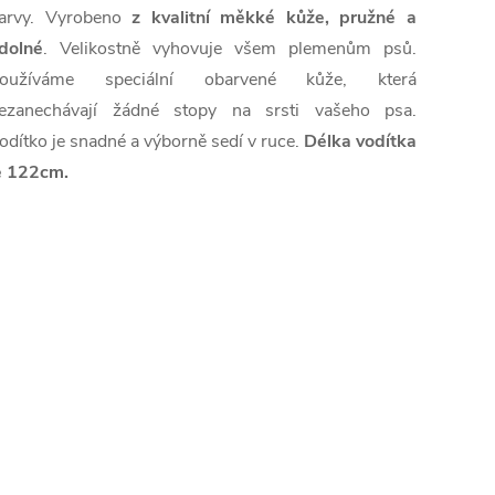
arvy
.
Vyrobeno
z kvalitní
měkké kůže
,
pružné
a
dolné
.
Velikostně
vyhovuje
všem
plemenům psů
.
oužíváme
speciální
obarvené
kůže, která
ezanechávají žádné
stopy
na
srsti
vašeho
psa
.
odítko
je snadné
a
výborně
sedí
v ruce
.
Délka
vodítka
e
122cm
.