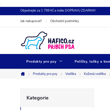
.
Přejít
Objednejte za 1 799 Kč a máte DOPRAVU ZDARMA!
na
Jak nakupovat?
Obchodní podmínky
obsah
Produkty pro psy
Pelíšky, tašky a bo
Produkty pro psy
Vodítka
Kožená vodítka
Domů
P
Přeskočit
Kategorie
kategorie
o