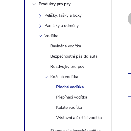
Produkty pro psy
s
Pelíšky, tašky a boxy
t
Pamlsky a odměny
r
Vodítka
Bavlněná vodítka
a
Bezpečnostní pás do auta
n
Rozdvojky pro psy
Kožená vodítka
n
Ploché vodítka
í
Přepínací vodítka
Kulaté vodítka
p
Výstavní a škrtící vodítka
a
Stopovací a lovecká vodítka