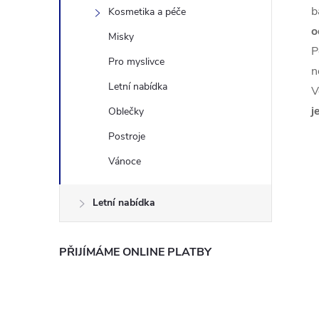
b
Kosmetika a péče
o
Misky
P
Pro myslivce
n
Letní nabídka
V
j
Oblečky
Postroje
Vánoce
Letní nabídka
PŘIJÍMÁME ONLINE PLATBY