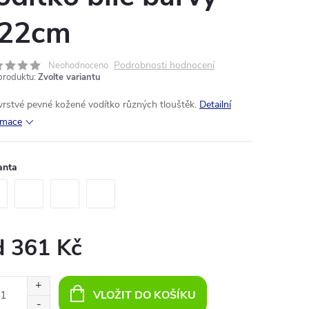
22cm
Podrobnosti hodnocení
Neohodnoceno
produktu:
Zvolte variantu
vrstvé
pevné
kožené
vodítko
různých tlouštěk
.
Detailní
rmace
anta
d
361 Kč
ná
:
VLOŽIT DO KOŠÍKU