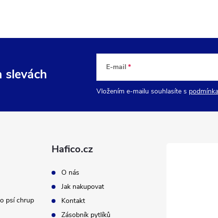
E-mail
a slevách
Vložením e-mailu souhlasíte s
podmínka
Hafico.cz
O nás
Jak nakupovat
o psí chrup
Kontakt
Zásobník pytlíků