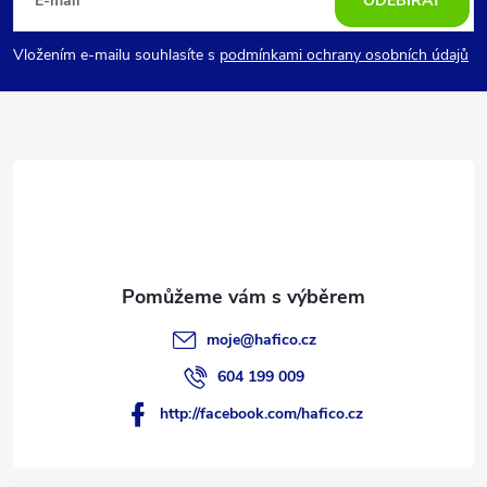
á
E-mail
ODEBÍRAT
p
Vložením e-mailu souhlasíte s
podmínkami ochrany osobních údajů
a
t
í
moje
@
hafico.cz
604 199 009
http://facebook.com/hafico.cz