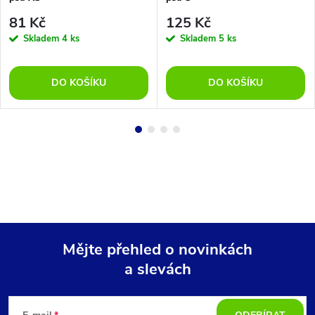
81 Kč
125 Kč
Skladem
4 ks
Skladem
5 ks
DO KOŠÍKU
DO KOŠÍKU
Mějte přehled o novinkách
a slevách
Z