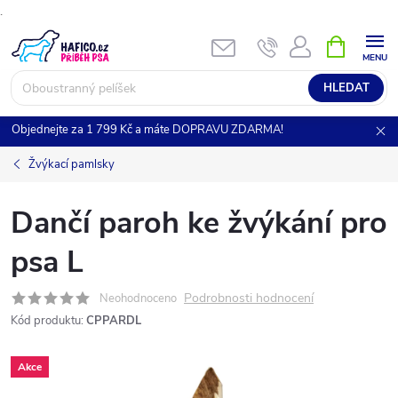
.
Přejít
NÁKUPNÍ
KOŠÍK
na
obsah
HLEDAT
Objednejte za 1 799 Kč a máte DOPRAVU ZDARMA!
Žvýkací pamlsky
Dančí paroh ke žvýkání pro
psa L
Podrobnosti hodnocení
Neohodnoceno
Kód produktu:
CPPARDL
Akce