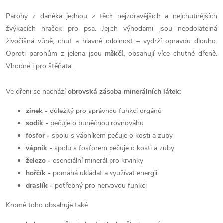
Parohy z daněka jednou z těch nejzdravějších a nejchutnějších
žvýkacích hraček pro psa. Jejich výhodami jsou neodolatelná
živočišná vůně, chuť a hlavně odolnost – vydrží opravdu dlouho.
Oproti parohům z jelena jsou
měkčí,
obsahují více chutné dřeně.
Vhodné i pro štěňata.
Ve dřeni se nachází
obrovská zásoba minerálních látek:
zinek -
důležitý pro správnou funkci orgánů
sodík -
pečuje o buněčnou rovnováhu
fosfor -
spolu s vápníkem pečuje o kosti a zuby
vápník -
spolu s fosforem pečuje o kosti a zuby
železo -
esenciální minerál pro krvinky
hořčík -
pomáhá ukládat a využívat energii
draslík -
potřebný pro nervovou funkci
Kromě toho obsahuje také