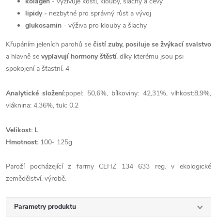
kolagen
- vyživuje kosti, klouby, šlachy a cévy
lipidy -
nezbytné pro správný růst a vývoj
glukosamin
- výživa pro klouby a šlachy
Křupáním jeleních parohů se
čistí zuby,
posiluje se žvýkací svalstvo
a hlavně se
vyplavují hormony štěst
í, díky kterému jsou psi
spokojení a šťastní. 4
Analytické složení:
popel: 50,6%, bílkoviny: 42,31%, vlhkost:8,9%,
vláknina: 4,36%, tuk: 0,2
Velikost: L
Hmotnost:
100- 125g
Paroží pocházející z farmy CEHZ 134 633 reg. v ekologické
zemědělství. výrobě.
Parametry produktu