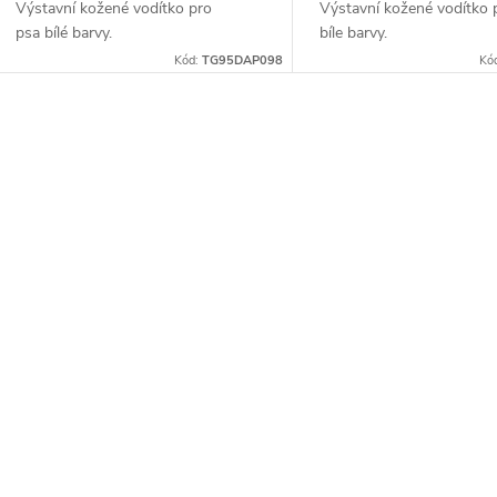
u
Výstavní kožené vodítko pro
Výstavní kožené vodítko 
d
psa bílé barvy.
bíle barvy.
k
Kód:
TG95DAP098
Kó
u
t
k
O
ů
t
v
ů
á
d
a
c