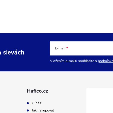
E-mail
a slevách
Vložením e-mailu souhlasíte s
podmínka
Hafico.cz
O nás
Jak nakupovat