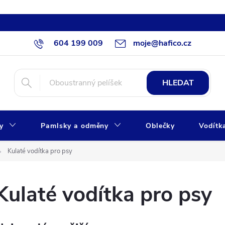
604 199 009
moje@hafico.cz
HLEDAT
xy
Pamlsky a odměny
Oblečky
Vodítk
Kulaté vodítka pro psy
Kulaté vodítka pro psy