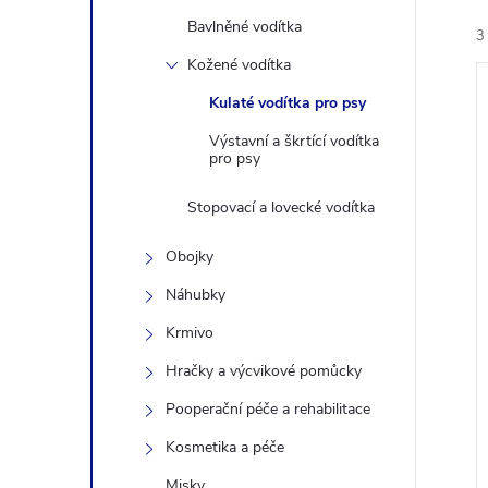
n
Bavlněné vodítka
3
Kožené vodítka
e
Kulaté vodítka pro psy
l
Výstavní a škrtící vodítka
pro psy
Stopovací a lovecké vodítka
í
i
Obojky
Náhubky
Krmivo
Hračky a výcvikové pomůcky
Pooperační péče a rehabilitace
Kosmetika a péče
Misky