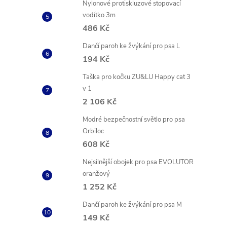
Nylonové protiskluzové stopovací
vodítko 3m
486 Kč
Dančí paroh ke žvýkání pro psa L
194 Kč
Taška pro kočku ZU&LU Happy cat 3
v 1
2 106 Kč
Modré bezpečnostní světlo pro psa
Orbiloc
608 Kč
Nejsilnější obojek pro psa EVOLUTOR
oranžový
1 252 Kč
Dančí paroh ke žvýkání pro psa M
149 Kč