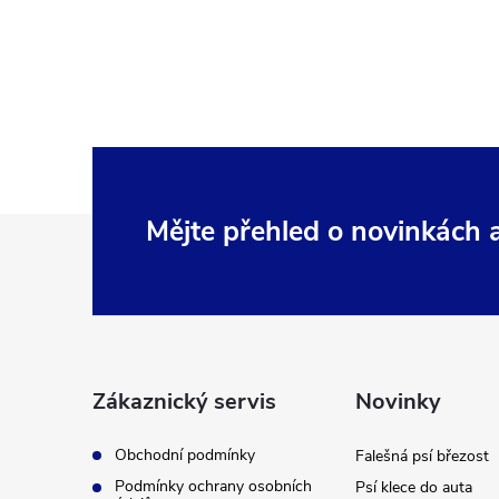
Z
Mějte přehled o novinkách
á
p
a
Zákaznický servis
Novinky
t
Obchodní podmínky
Falešná psí březost
Podmínky ochrany osobních
Psí klece do auta