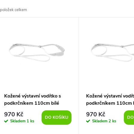
a
položek celkem
z
V
e
ý
n
p
p
s
r
p
Kožené výstavní vodítko s
Kožené výstavní vodít
o
podkrčníkem 110cm bílé
podkrčníkem 110cm b
r
970 Kč
970 Kč
d
DO KOŠÍKU
DO
Skladem
1 ks
Skladem
2 ks
o