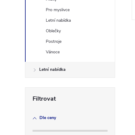
Pro myslivce
Letní nabídka
Oblečky
Postroje
Vánoce
l
Letní nabídka
Dle ceny
í