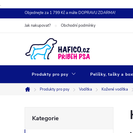
.
Přejít
Objednejte za 1 799 Kč a máte DOPRAVU ZDARMA!
na
Jak nakupovat?
Obchodní podmínky
obsah
Produkty pro psy
Pelíšky, tašky a bo
Produkty pro psy
Vodítka
Kožené vodítka
Domů
P
Přeskočit
Kategorie
kategorie
o