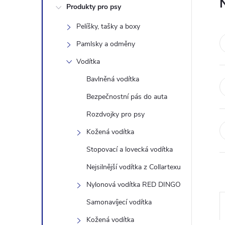
Produkty pro psy
s
Pelíšky, tašky a boxy
t
Pamlsky a odměny
r
Vodítka
Bavlněná vodítka
a
Bezpečnostní pás do auta
n
Rozdvojky pro psy
Kožená vodítka
n
Stopovací a lovecká vodítka
í
Nejsilnější vodítka z Collartexu
Nylonová vodítka RED DINGO
p
Samonavíjecí vodítka
a
Kožená vodítka