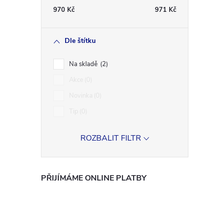
970
Kč
971
Kč
r
Dle štítku
Na skladě
2
Akce
0
Novinka
0
Tip
0
ROZBALIT FILTR
i
PŘIJÍMÁME ONLINE PLATBY