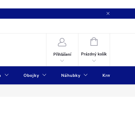
NÁKUPNÍ
KOŠÍK
Prázdný košík
Přihlášení
a
Obojky
Náhubky
Krmivo