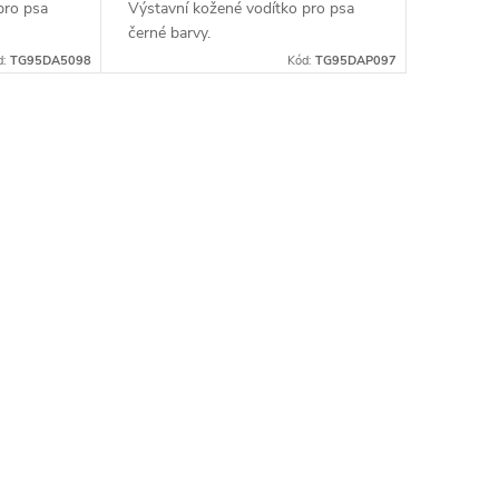
pro psa
Výstavní kožené vodítko pro psa
černé barvy.
d:
TG95DA5098
Kód:
TG95DAP097