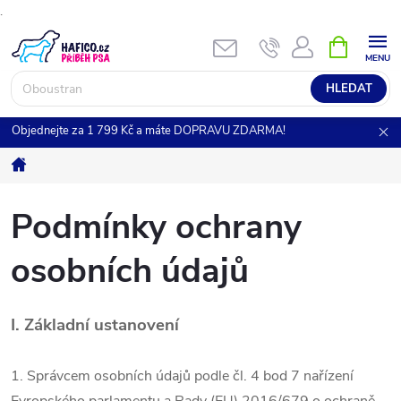
.
Přejít
NÁKUPNÍ
KOŠÍK
na
obsah
HLEDAT
Objednejte za 1 799 Kč a máte DOPRAVU ZDARMA!
Domů
Podmínky ochrany
osobních údajů
I.
Základní ustanovení
1. Správcem osobních údajů podle čl. 4 bod 7 nařízení