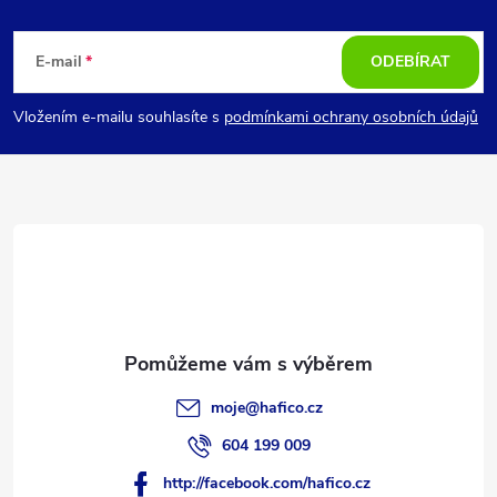
Z
á
E-mail
ODEBÍRAT
p
Vložením e-mailu souhlasíte s
podmínkami ochrany osobních údajů
a
t
í
moje
@
hafico.cz
604 199 009
http://facebook.com/hafico.cz