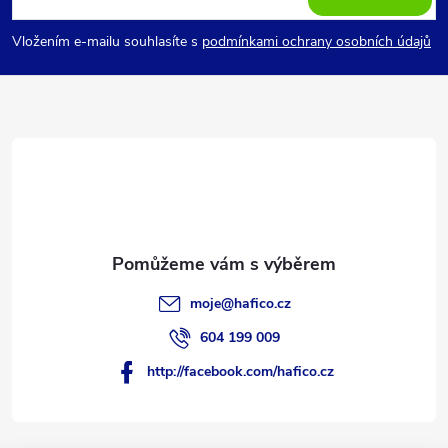
p
Vložením e-mailu souhlasíte s
podmínkami ochrany osobních údajů
a
t
í
moje
@
hafico.cz
604 199 009
http://facebook.com/hafico.cz