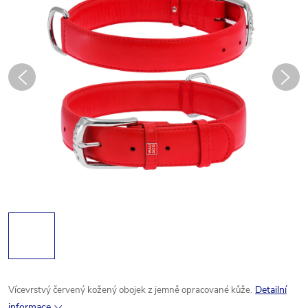
Detailní
Vícevrstvý
červený
kožený
obojek
z
jemně
opracované
kůže.
informace