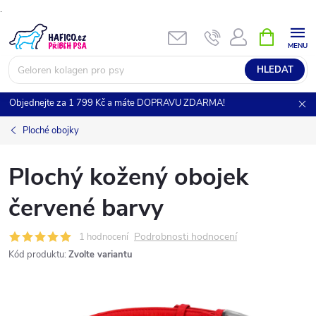
.
Přejít
NÁKUPNÍ
KOŠÍK
na
obsah
HLEDAT
Objednejte za 1 799 Kč a máte DOPRAVU ZDARMA!
Ploché obojky
Plochý kožený obojek
červené barvy
Podrobnosti hodnocení
1 hodnocení
Kód produktu:
Zvolte variantu