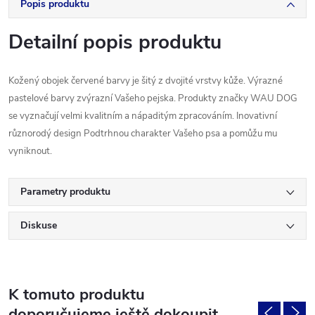
Popis produktu
Detailní popis produktu
Kožený obojek
červené barvy
je
šitý
z dvojité
vrstvy
kůže.
Výrazné
pastelové
barvy
zvýrazní
Vašeho
pejska
.
Produkty
značky
WAU
DOG
se vyznačují velmi
kvalitním
a
nápaditým
zpracováním.
Inovativní
různorodý
design
Podtrhnou
charakter
Vašeho
psa
a pomůžu
mu
vyniknout
.
Parametry produktu
Diskuse
K tomuto produktu
doporučujeme ještě dokoupit