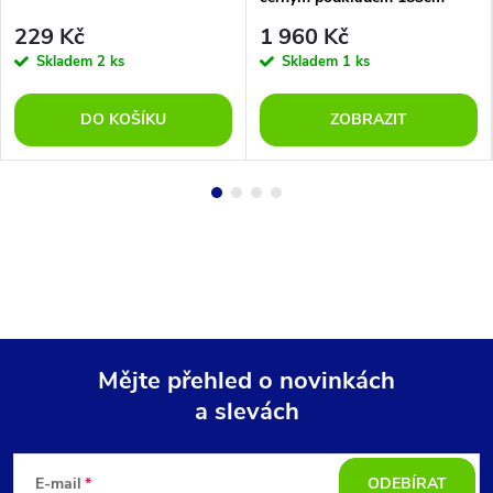
229 Kč
1 960 Kč
Skladem
2 ks
Skladem
1 ks
DO KOŠÍKU
ZOBRAZIT
Mějte přehled o novinkách
a slevách
Z
á
E-mail
ODEBÍRAT