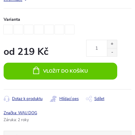
Varianta
od
219 Kč
Měrná
cena:
VLOŽIT DO KOŠÍKU
Dotaz k produktu
Hlídací pes
Sdílet
Značka:
WAU DOG
Záruka
:
2 roky