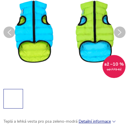
až –10 %
od 779 Kč
Teplá
a
lehká
vesta
pro
psa
zeleno-
modrá
Detailní informace