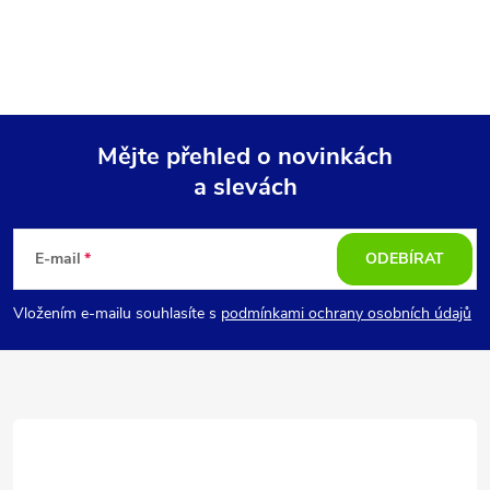
Mějte přehled o novinkách
a slevách
Z
á
E-mail
ODEBÍRAT
p
Vložením e-mailu souhlasíte s
podmínkami ochrany osobních údajů
a
t
í