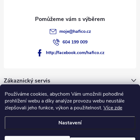
moje
@
hafico.cz
604 199 009
http://facebook.com/hafico.cz
Zákaznický servis
Používáme cookies, abychom Vám umožnili pohodlné
Novinky
prohlížení webu a díky analýze provozu webu neustále
zlepšovali jeho funkce, výkon a použitelnost.
Více zde
Hafico.cz
Nastavení
Copyright 2026
Hafico.cz
. Všechna práva vyhrazena.