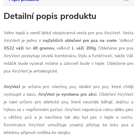
Detailní popis produktu
Veľmi teplá a vemľi ľahká obojstranná vesta pre psa AiryVest. Vesta
AiryVest je jedno z
najľahších oblečení pre psa na svete
. Veľkosť
XS22
váži
len
48 gramov,
veľkosť
L váži 200g.
Oblečenie pre psa
AiryVest
poskytuje skvelú kombináciu štýlu a funkčnosti, takže Váš
miláčik
bude vyzerať
módne
a zároveň bude v teple. Oblečenie pre
psa AiryVest je antialergické.
AiryVest
je určena pro všechny psy, ideální pro psy, které chtějí
vystoupit z davu.
AiryVest je vyrobena pro akci.
Oblečení AiryVest
je také určeno pro atletické psy, které neustále běhají, skáčou a
hýbou se v nepříznivém počasí. AiryVest nepokrývá celou délku jako
u většiny psů a je navržena tak aby byl pes v teple a suchu.
Konstrukce AiryVest umožňuje snadný přístup ke krku psa a
lehkému připnutí vodítka ke obojku.