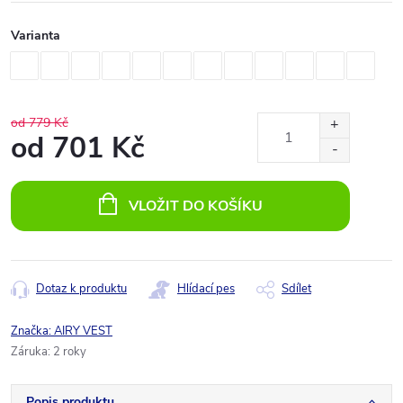
Varianta
od 779 Kč
od
701 Kč
Měrná
cena:
VLOŽIT DO KOŠÍKU
Dotaz k produktu
Hlídací pes
Sdílet
Značka:
AIRY VEST
Záruka
:
2 roky
Popis produktu