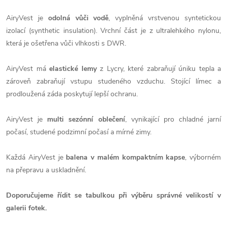
AiryVest je
odolná vůči vodě
, vyplněná vrstvenou syntetickou
izolací (synthetic insulation). Vrchní část je z ultralehkého nylonu,
která je ošetřena vůči vlhkosti s DWR.
AiryVest má
elastické lemy
z Lycry, které zabraňují úniku tepla a
zároveň zabraňují vstupu studeného vzduchu. Stojící límec a
prodloužená záda poskytují lepší ochranu.
AiryVest je
multi sezónní oblečení
, vynikající pro chladné jarní
počasí, studené podzimní počasí a mírné zimy.
Každá AiryVest je
balena v malém kompaktním kapse
, výborném
na přepravu a uskladnění.
Doporučujeme řídit se tabulkou při výběru správné velikostí v
galerii fotek.