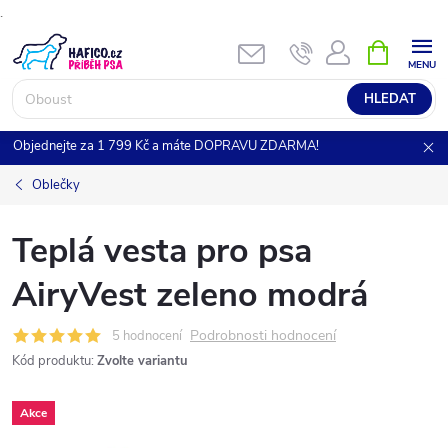
.
Přejít
NÁKUPNÍ
KOŠÍK
na
obsah
HLEDAT
Objednejte za 1 799 Kč a máte DOPRAVU ZDARMA!
Oblečky
Teplá vesta pro psa
AiryVest zeleno modrá
Podrobnosti hodnocení
5 hodnocení
Kód produktu:
Zvolte variantu
Akce