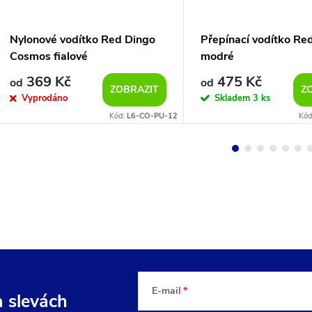
Nylonové vodítko Red Dingo
Přepínací vodítko Re
Cosmos fialové
modré
369 Kč
475 Kč
od
od
ZOBRAZIT
Z
Vyprodáno
Skladem
3 ks
Kód:
L6-CO-PU-12
Kód
E-mail
a slevách