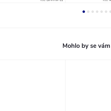
Kód:
L6-PI-HP-12
Kód:
N