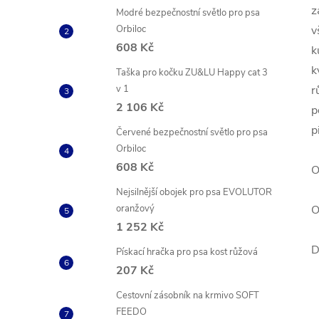
z
Modré bezpečnostní světlo pro psa
Orbiloc
v
608 Kč
k
k
Taška pro kočku ZU&LU Happy cat 3
v 1
r
2 106 Kč
p
p
Červené bezpečnostní světlo pro psa
Orbiloc
608 Kč
O
Nejsilnější obojek pro psa EVOLUTOR
oranžový
O
1 252 Kč
D
Pískací hračka pro psa kost růžová
207 Kč
Cestovní zásobník na krmivo SOFT
FEEDO