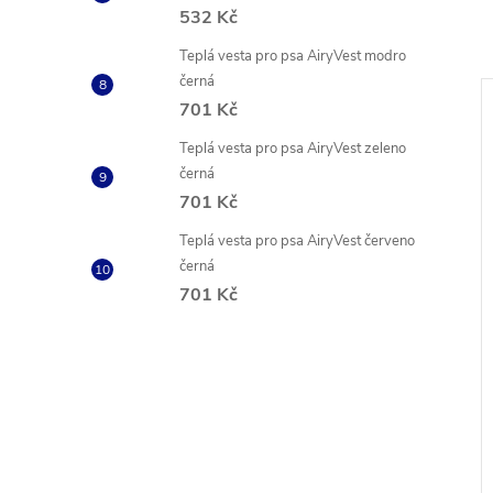
532 Kč
Teplá vesta pro psa AiryVest modro
černá
701 Kč
Teplá vesta pro psa AiryVest zeleno
černá
701 Kč
Teplá vesta pro psa AiryVest červeno
černá
701 Kč
odítko Red Dingo
Nylonové vodítko svítící modré
anžové
122cm
č
440 Kč
od
ZOBRAZIT
ZOBRAZIT
 ks
Skladem
3 ks