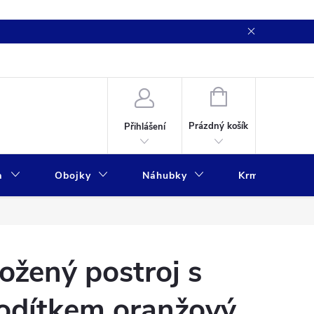
NÁKUPNÍ
KOŠÍK
Prázdný košík
Přihlášení
a
Obojky
Náhubky
Krmivo
ožený postroj s
odítkem oranžový