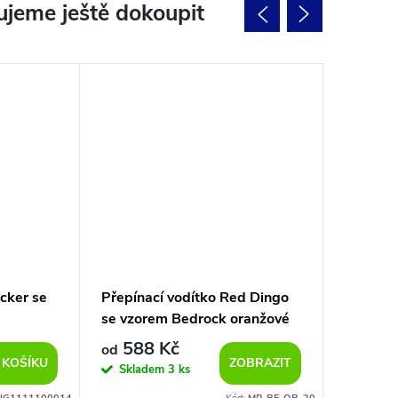
jeme ještě dokoupit
cker se
Přepínací vodítko Red Dingo
Přepína
se vzorem Bedrock oranžové
černé
588 Kč
475
od
od
 KOŠÍKU
ZOBRAZIT
Skladem
3 ks
Sklad