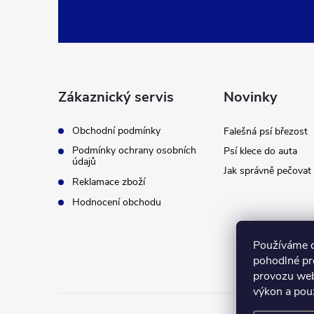
á
p
a
Zákaznický servis
Novinky
t
Obchodní podmínky
Falešná psí březost
Podmínky ochrany osobních
Psí klece do auta
í
údajů
Jak správně pečovat 
Reklamace zboží
Hodnocení obchodu
Používáme 
pohodlné pr
provozu web
výkon a pou