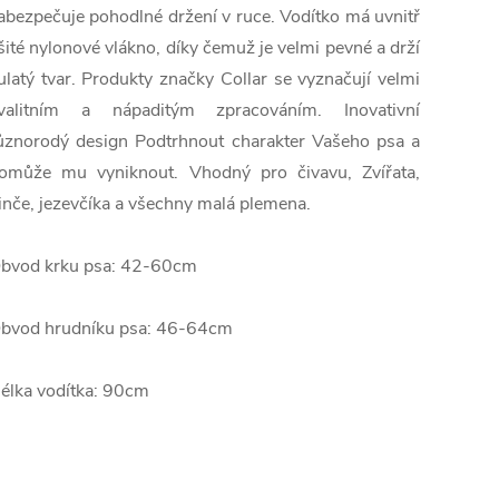
abezpečuje
pohodlné
držení v ruce
.
Vodítko
má
uvnitř
šité
nylonové
vlákno
, díky čemuž
je
velmi pevné
a
drží
ulatý
tvar.
Produkty
značky
Collar
se vyznačují velmi
valitním
a
nápaditým
zpracováním.
Inovativní
ůznorodý
design
Podtrhnout
charakter
Vašeho
psa
a
omůže
mu
vyniknout
.
Vhodný
pro
čivavu
,
Zvířata
,
inče
,
jezevčíka
a
všechny
malá plemena
.
bvod
krku
psa
:
42-60cm
bvod
hrudníku
psa
:
46-64cm
élka vodítka
:
90cm