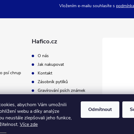
Vložením e-mailu souhlasíte s
podmínka
Hafico.cz
O nás
Jak nakupovat
o psí chrup
Kontakt
Zásobník pytlíků
Gravírování psích známek
cookies, abychom Vám umožnili
Odmítnout
S
ohlížení webu a díky analýze
u neustále zlepšovali jeho funkce,
žitelnost.
Více zde