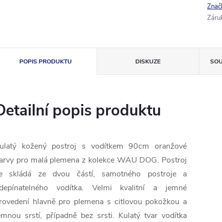
Znač
Záru
POPIS PRODUKTU
DISKUZE
SOU
Detailní popis produktu
ulatý
kožený
postroj
s vodítkem
90cm
oranžové
arvy
pro malá plemena
z
kolekce
WAU DOG
.
Postroj
e skládá
ze dvou částí
,
samotného
postroje
a
depínatelného
vodítka
.
Velmi kvalitní
a jemné
rovedení
hlavně pro
plemena
s
citlovou
pokožkou
a
emnou
srstí
,
případně bez
srsti.
Kulatý
tvar
vodítka