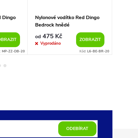
d Dingo
Nylonové vodítko Red Dingo
Nylono
Bedrock hnědé
122cm
475 Kč
175
od
od
OBRAZIT
ZOBRAZIT
Vyprodáno
Sklad
:
MP-ZZ-DB-20
Kód:
L6-BE-BR-20
ODEBÍRAT