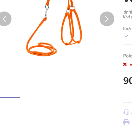
Kód 
Kože
Pol
V
9
Měr
cena