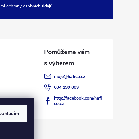
mi ochrany osobních údajů
moje
@
hafico.cz
604 199 009
http://facebook.com/hafi
co.cz
ouhlasím