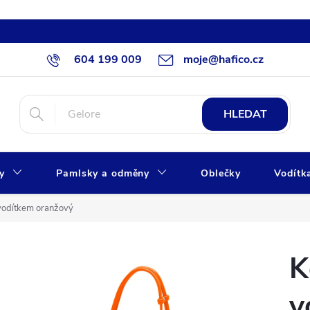
604 199 009
moje@hafico.cz
HLEDAT
xy
Pamlsky a odměny
Oblečky
Vodítk
 vodítkem oranžový
K
v