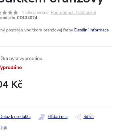
Podrobnosti hodnocení
Neohodnoceno
produktu:
COL34024
ný postroj s vodítkom oranžovej farby
Detailní informace
ožka byla vyprodána…
yprodáno
04 Kč
ná
:
Dotaz k produktu
Hlídací pes
Sdílet
Tisk