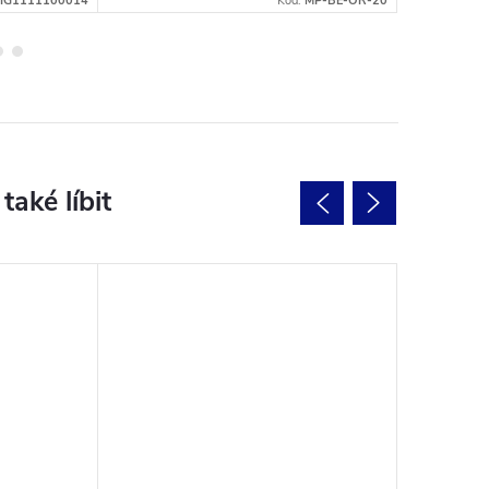
IG1111100014
Kód:
MP-BE-OR-20