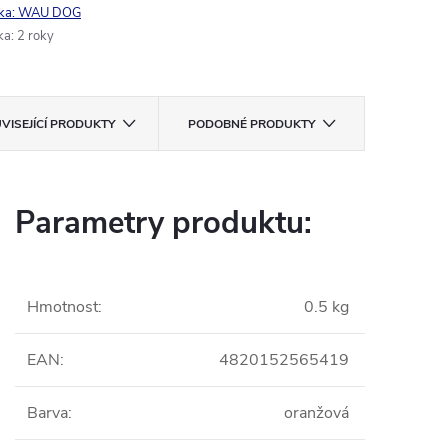
ka:
WAU DOG
ka
:
2 roky
VISEJÍCÍ PRODUKTY
PODOBNÉ PRODUKTY
Parametry produktu:
Hmotnost
:
0.5 kg
EAN
:
4820152565419
Barva
:
oranžová