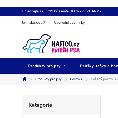
.
Přejít
Objednejte za 1 799 Kč a máte DOPRAVU ZDARMA!
na
Jak nakupovat?
Obchodní podmínky
obsah
Produkty pro psy
Pelíšky, tašky a bo
Produkty pro psy
Postroje
Kožený postroj s
Domů
P
Přeskočit
Kategorie
kategorie
o