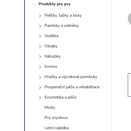
Produkty pro psy
s
Pelíšky, tašky a boxy
t
Pamlsky a odměny
r
Vodítka
Obojky
a
Náhubky
n
Krmivo
Hračky a výcvikové pomůcky
n
Pooperační péče a rehabilitace
í
Kosmetika a péče
Misky
p
Pro myslivce
a
Letní nabídka