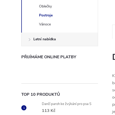
n
Oblečky
Postroje
e
Vánoce
l
Letní nabídka
PŘIJÍMÁME ONLINE PLATBY
K
b
s
TOP 10 PRODUKTŮ
o
Dančí paroh ke žvýkání pro psa S
p
113 Kč
j