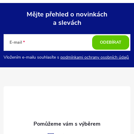
Mějte přehled o novinkách
a slevách
Z
á
E-mail
ODEBÍRAT
p
Vložením e-mailu souhlasíte s
podmínkami ochrany osobních údajů
a
t
í