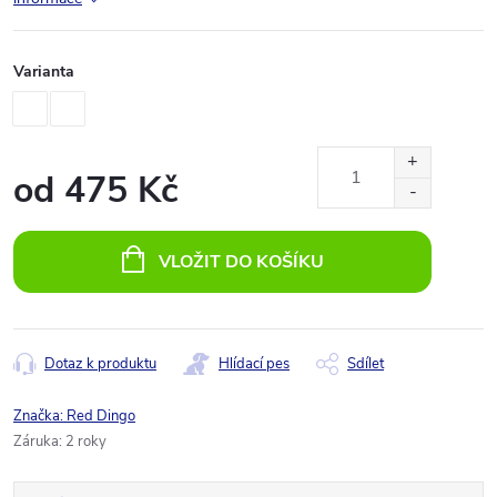
Varianta
od
475 Kč
Měrná
cena:
VLOŽIT DO KOŠÍKU
Dotaz k produktu
Hlídací pes
Sdílet
Značka:
Red Dingo
Záruka
:
2 roky