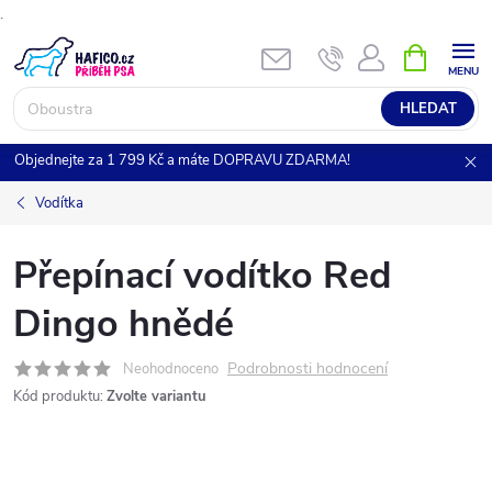
.
Přejít
NÁKUPNÍ
KOŠÍK
na
obsah
HLEDAT
Objednejte za 1 799 Kč a máte DOPRAVU ZDARMA!
Vodítka
Přepínací vodítko Red
Dingo hnědé
Podrobnosti hodnocení
Neohodnoceno
Kód produktu:
Zvolte variantu