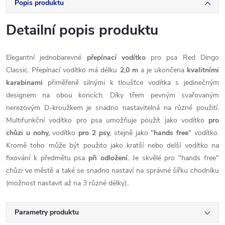
Popis produktu
Detailní popis produktu
Elegantní jednobarevné
přepínací vodítko
pro psa Red Dingo
Classic. Přepínací vodítko má délku
2,0 m
a je ukončena
kvalitními
karabinami
přiměřeně silnými k tloušťce vodítka s jedinečným
designem na obou koncích. Díky třem pevným svařovaným
nerezovým D-kroužkem je snadno nastavitelná na různé použití.
Multifunkční vodítko pro psa umožňuje použít jako vodítko
pro
chůzi u nohy,
vodítko
pro 2 psy,
stejně jako "
hands free
" vodítko.
Kromě toho může být použito jako kratší nebo delší vodítko na
fixování k předmětu psa
při odložení
. Je skvělé pro "hands free"
chůzi ve městě a také se snadno nastaví na správné šířku chodníku
(možnost nastavit až na 3 různé délky)..
Parametry produktu