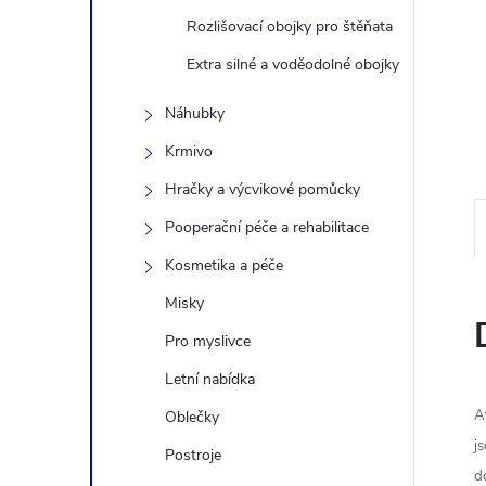
n
Rozlišovací obojky pro štěňata
Extra silné a voděodolné obojky
e
Náhubky
l
Krmivo
Hračky a výcvikové pomůcky
Pooperační péče a rehabilitace
Kosmetika a péče
Misky
Pro myslivce
Letní nabídka
A
Oblečky
j
Postroje
d