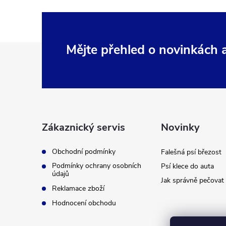
Z
Mějte přehled o novinkách
á
p
a
Zákaznický servis
Novinky
t
Obchodní podmínky
Falešná psí březost
Podmínky ochrany osobních
Psí klece do auta
í
údajů
Jak správně pečovat 
Reklamace zboží
Hodnocení obchodu