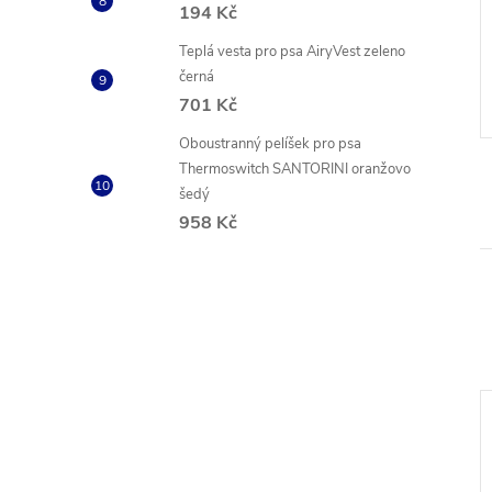
odítko Red Dingo
Nylonové vodítko Red Dingo
194 Kč
né
červené s bílými puntíky
Teplá vesta pro psa AiryVest zeleno
č
369 Kč
od
černá
ZOBRAZIT
ZOBRAZIT
 ks
Skladem
3 ks
701 Kč
Kód:
L6-ZZ-LG-12
Kód:
L6-S5-RE-12
Oboustranný pelíšek pro psa
Thermoswitch SANTORINI oranžovo
šedý
958 Kč