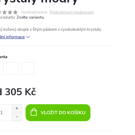
Podrobnosti hodnocení
Neohodnoceno
produktu:
Zvolte variantu
rý
kožený
obojek
s
šitým
páskem
s
vysokolesklým
krystaly
.
ilní informace
anta
d
305 Kč
ná
:
VLOŽIT DO KOŠÍKU