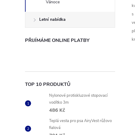
Vánoce
kv
s
Letní nabídka
v
p
k
PŘIJÍMÁME ONLINE PLATBY
TOP 10 PRODUKTŮ
Nylonové protiskluzové stopovací
vodítko 3m
486 Kč
Teplá vesta pro psa AiryVest růžovo
fialová