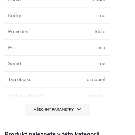
Kočky
:
ne
Provedení
:
kůže
Psi
:
ano
Smart
:
ne
Typ obojku
:
ozdobný
Velikost plemene
:
všechna
VŠECHNY PARAMETRY
Produkt naleznete v této kategorii