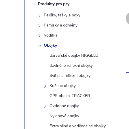
Produkty pro psy
s
Pelíšky, tašky a boxy
t
Pamlsky a odměny
r
Vodítka
Obojky
a
Barvářské obojky NIGGELOH
n
Bavlněné reflexní obojky
Svítící a reflexní obojky
n
Kožené obojky
í
GPS obojek TRACKER
Ozdobné obojky
p
Nylonové obojky
a
Extra silné a voděodelné obojky