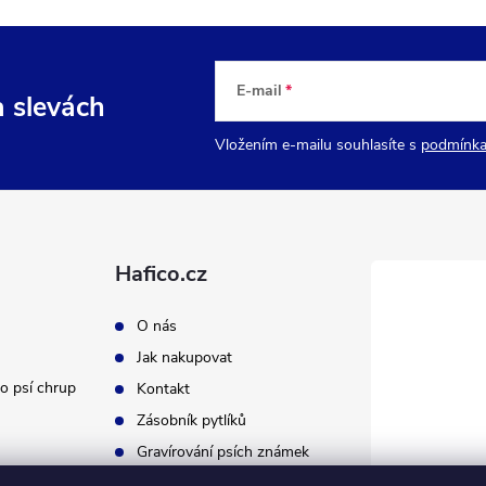
E-mail
a slevách
Vložením e-mailu souhlasíte s
podmínka
Hafico.cz
O nás
Jak nakupovat
o psí chrup
Kontakt
Zásobník pytlíků
Gravírování psích známek