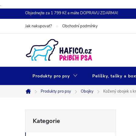
.
Přejít
Objednejte za 1 799 Kč a máte DOPRAVU ZDARMA!
na
Jak nakupovat?
Obchodní podmínky
obsah
Produkty pro psy
Pelíšky, tašky a bo
Produkty pro psy
Obojky
Kožený obojek s k
Domů
P
Přeskočit
Kategorie
kategorie
o