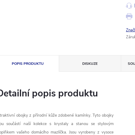
Znač
Záru
POPIS PRODUKTU
DISKUZE
SOU
Detailní popis produktu
traktivní
obojky
z
přírodní kůže
zdobené
kamínky.
Tyto
obojky
sou
součástí naší
kolekce
s krystaly
a
stanou se
stylovým
oplňkem
vašeho domácího mazlíčka
.
Jsou vyrobeny
z vysoce