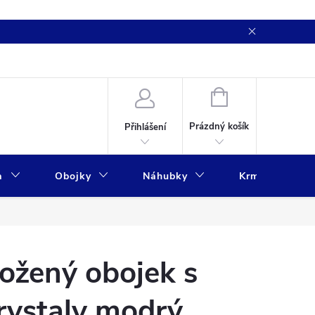
NÁKUPNÍ
KOŠÍK
Prázdný košík
Přihlášení
a
Obojky
Náhubky
Krmivo
ožený obojek s
rystaly modrý