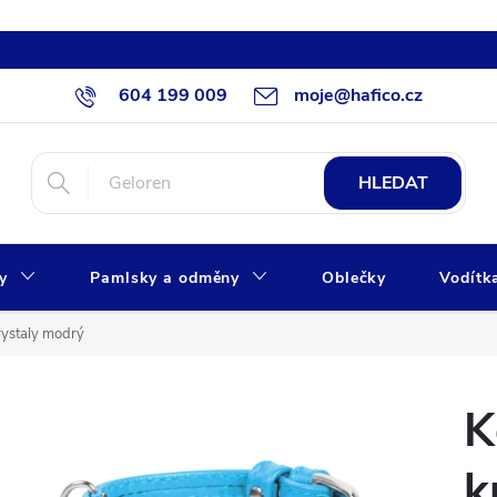
604 199 009
moje@hafico.cz
HLEDAT
xy
Pamlsky a odměny
Oblečky
Vodítk
rystaly modrý
K
k