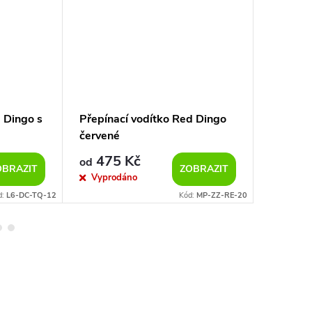
 Dingo s
Přepínací vodítko Red Dingo
Nylonov
červené
Circadel
475 Kč
369
od
od
OBRAZIT
ZOBRAZIT
Vyprodáno
Sklad
d:
L6-DC-TQ-12
Kód:
MP-ZZ-RE-20