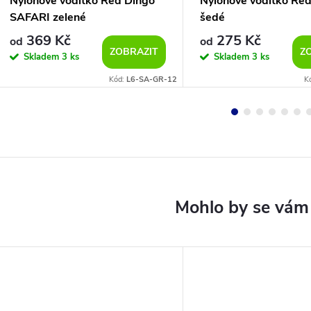
Nylonové vodítko Red Dingo
Nylonové vodítko Re
SAFARI zelené
šedé
369 Kč
275 Kč
od
od
ZOBRAZIT
Z
Skladem
3 ks
Skladem
3 ks
Kód:
L6-SA-GR-12
K