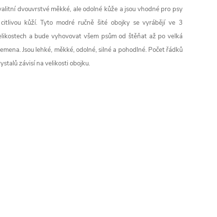
alitní
dvouvrstvé
měkké
, ale
odolné kůže
a
jsou vhodné
pro psy
citlivou kůží
.
Tyto
modré
ručně
šité
obojky
se vyrábějí
ve 3
elikostech
a
bude
vyhovovat všem
psům
od
štěňat
až
po
velká
lemena
.
Jsou lehké
, měkké,
odolné
, silné
a
pohodlné
.
Počet
řádků
rystalů
závisí na
velikosti
obojku
.