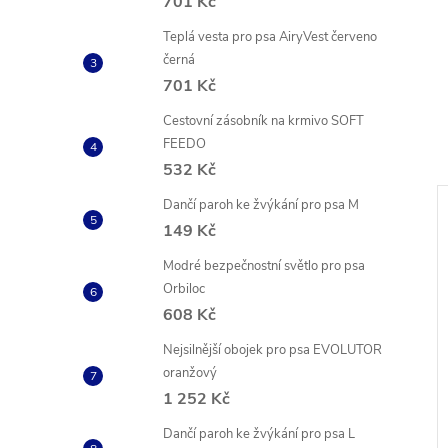
701 Kč
Teplá vesta pro psa AiryVest červeno
černá
701 Kč
Cestovní zásobník na krmivo SOFT
FEEDO
532 Kč
Dančí paroh ke žvýkání pro psa M
149 Kč
Modré bezpečnostní světlo pro psa
Orbiloc
608 Kč
Nejsilnější obojek pro psa EVOLUTOR
oranžový
1 252 Kč
Dančí paroh ke žvýkání pro psa L