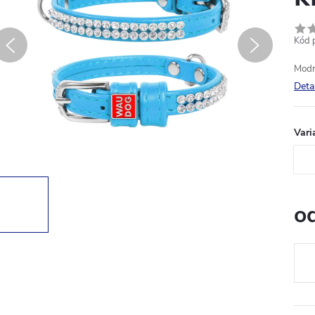
Kód 
Mod
Deta
Vari
o
Měr
cena