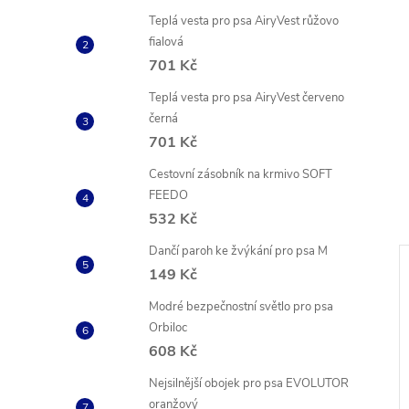
Teplá vesta pro psa AiryVest růžovo
fialová
701 Kč
Teplá vesta pro psa AiryVest červeno
černá
701 Kč
Cestovní zásobník na krmivo SOFT
FEEDO
532 Kč
Dančí paroh ke žvýkání pro psa M
149 Kč
Modré bezpečnostní světlo pro psa
Orbiloc
608 Kč
Nejsilnější obojek pro psa EVOLUTOR
oranžový