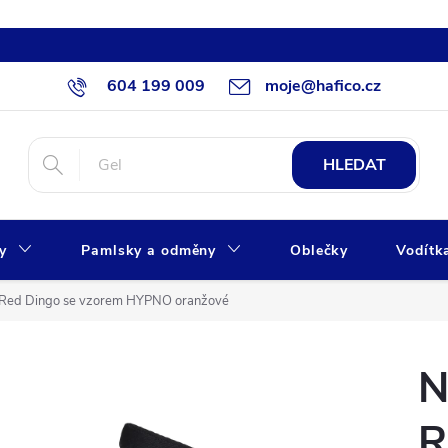
604 199 009
moje@hafico.cz
HLEDAT
xy
Pamlsky a odměny
Oblečky
Vodítk
 Red Dingo se vzorem HYPNO oranžové
N
R