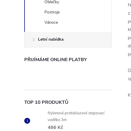
Oblečky
N
Postroje
z
p
Vánoce
k
p
Letní nabídka
d
p
PŘIJÍMÁME ONLINE PLATBY
D
s
K
TOP 10 PRODUKTŮ
Nylonové protiskluzové stopovací
vodítko 3m
486 Kč