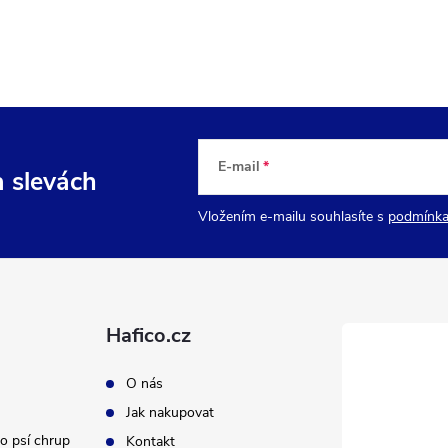
E-mail
a slevách
Vložením e-mailu souhlasíte s
podmínka
Hafico.cz
O nás
Jak nakupovat
o psí chrup
Kontakt