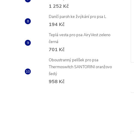
1 252 Kč
Dančí paroh ke žvýkání pro psa L
194 Kč
ný obojek Soft
Reflexní obojek Red Dingo
tyrkysový
Teplá vesta pro psa AiryVest zeleno
č
209 Kč
černá
od
ZOBRAZIT
ZOBRAZIT
701 Kč
Skladem
2 ks
Kód:
COL22301
Kód:
DC-RB-TQ-12
Oboustranný pelíšek pro psa
Thermoswitch SANTORINI oranžovo
šedý
958 Kč