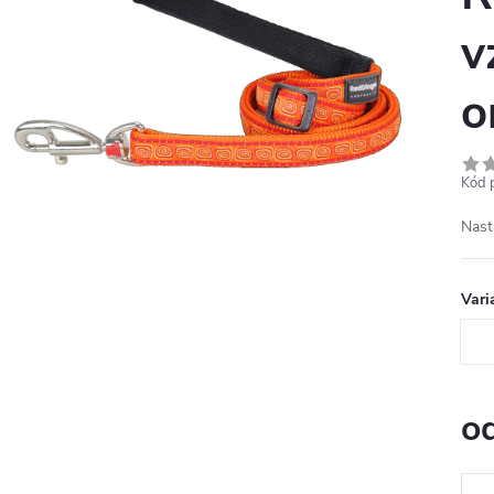
v
o
Kód 
Nast
Vari
o
Měr
cena