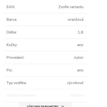
EAN
:
Zvolte variantu
Barva
:
oranžová
Délka
:
1,8
Kočky
:
ano
Provedení
:
nylon
Psi
:
ano
Typ vodítka
:
výcvikové
Velikost plemene
:
všechna
VŠECHNY PARAMETRY