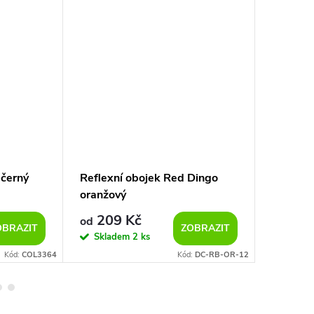
 černý
Reflexní obojek Red Dingo
Kožený 
oranžový
209 Kč
245
od
od
OBRAZIT
ZOBRAZIT
Skladem
2 ks
Sklad
Kód:
COL3364
Kód:
DC-RB-OR-12