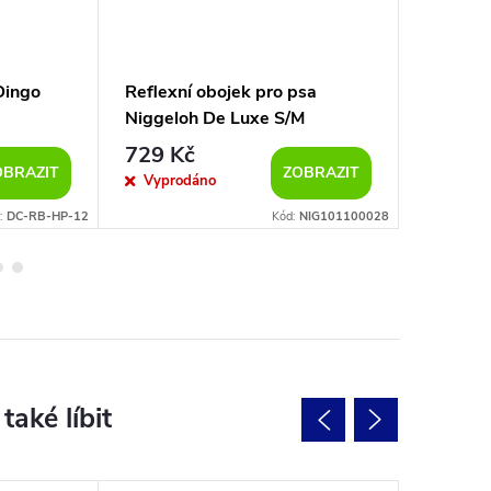
Dingo
Reflexní obojek pro psa
Reflexn
Niggeloh De Luxe S/M
tmavě z
729 Kč
209
od
OBRAZIT
ZOBRAZIT
Vyprodáno
Sklad
:
DC-RB-HP-12
Kód:
NIG101100028