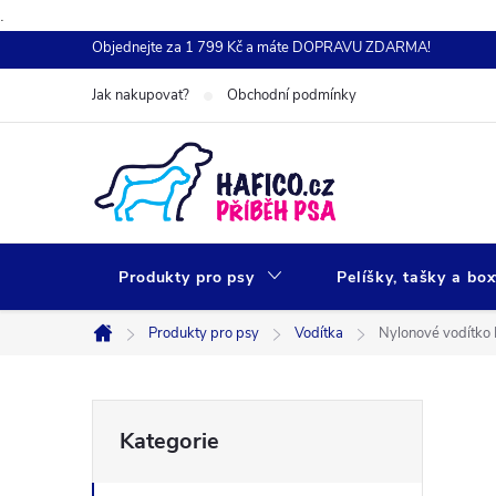
.
Přejít
Objednejte za 1 799 Kč a máte DOPRAVU ZDARMA!
na
Jak nakupovat?
Obchodní podmínky
obsah
Produkty pro psy
Pelíšky, tašky a bo
Produkty pro psy
Vodítka
Nylonové vodítko
Domů
P
Přeskočit
Kategorie
kategorie
o