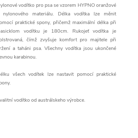
ylonové
vodítko
pro
psa
se vzorem HYPNO oranžové
nylonového
materiálu
.
Délka vodítka
lze
měnit
omocí praktické
spony,
přičemž
maximální délka
při
lasicklom
vodítku
je
180cm
.
Rukojeť
vodítka
je
olstrovaná
, čímž
zvyšuje
komfort
pro
majitele
při
ržení
a
taháni
psa
.
Všechny
vodítka
jsou
ukončené
evnou
karabinou
.
élku
všech
vodítek
lze nastavit
pomocí praktické
pony.
valitní vodítko od austrálskeho výrobce.