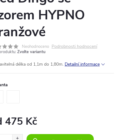
zorem HYPNO
ranžové
Podrobnosti hodnocení
Neohodnoceno
produktu:
Zvolte variantu
avitelná délka od 1,1m do 1,80m.
Detailní informace
anta
d
475 Kč
ná
: