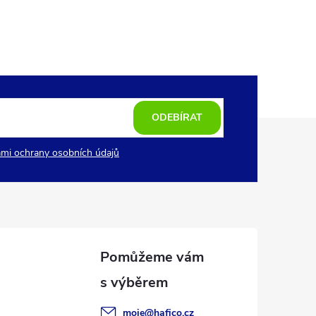
ODEBÍRAT
mi ochrany osobních údajů
moje
@
hafico.cz