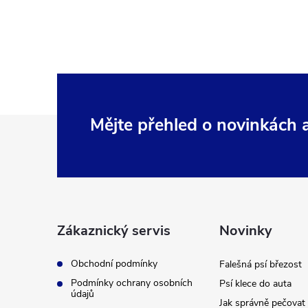
Z
Mějte přehled o novinkách
á
p
a
Zákaznický servis
Novinky
t
Obchodní podmínky
Falešná psí březost
Podmínky ochrany osobních
Psí klece do auta
í
údajů
Jak správně pečovat 