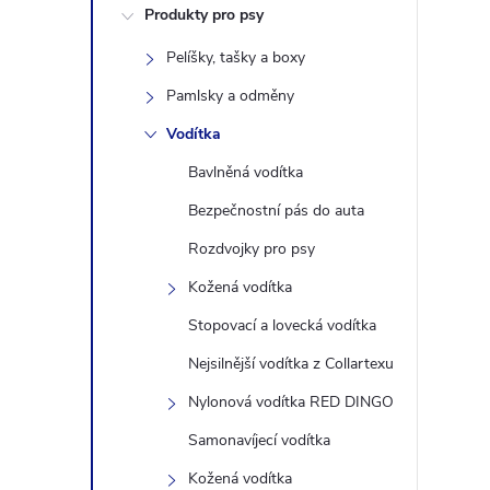
Produkty pro psy
s
Pelíšky, tašky a boxy
t
Pamlsky a odměny
r
Vodítka
Bavlněná vodítka
a
Bezpečnostní pás do auta
n
Rozdvojky pro psy
Kožená vodítka
n
Stopovací a lovecká vodítka
í
Nejsilnější vodítka z Collartexu
Nylonová vodítka RED DINGO
p
Samonavíjecí vodítka
a
Kožená vodítka