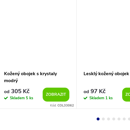
Kožený obojek s krystaly
Lesklý kožený obojek
modrý
305 Kč
97 Kč
od
od
ZOBRAZIT
Z
Skladem
5 ks
Skladem
1 ks
Kód:
COL33062