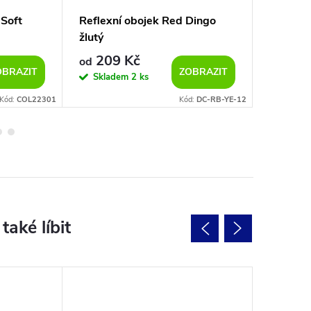
 Soft
Reflexní obojek Red Dingo
Kožený 
žlutý
209 Kč
245
od
od
OBRAZIT
ZOBRAZIT
Skladem
2 ks
Vypro
Kód:
COL22301
Kód:
DC-RB-YE-12