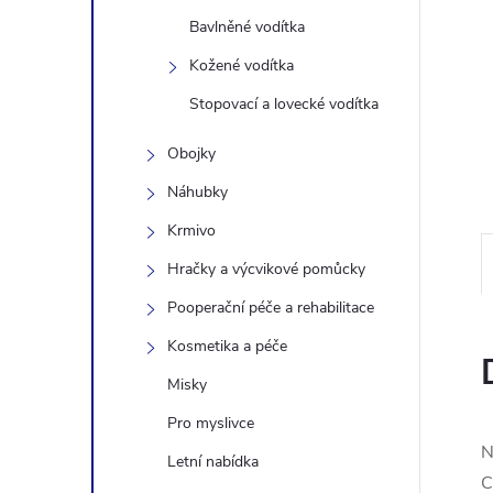
n
Bavlněné vodítka
Kožené vodítka
e
Stopovací a lovecké vodítka
l
Obojky
Náhubky
Krmivo
Hračky a výcvikové pomůcky
Pooperační péče a rehabilitace
Kosmetika a péče
Misky
Pro myslivce
N
Letní nabídka