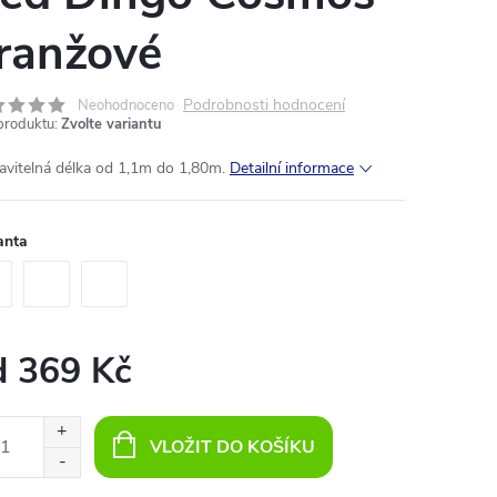
ranžové
Podrobnosti hodnocení
Neohodnoceno
produktu:
Zvolte variantu
avitelná délka od 1,1m do 1,80m.
Detailní informace
anta
d
369 Kč
ná
:
VLOŽIT DO KOŠÍKU