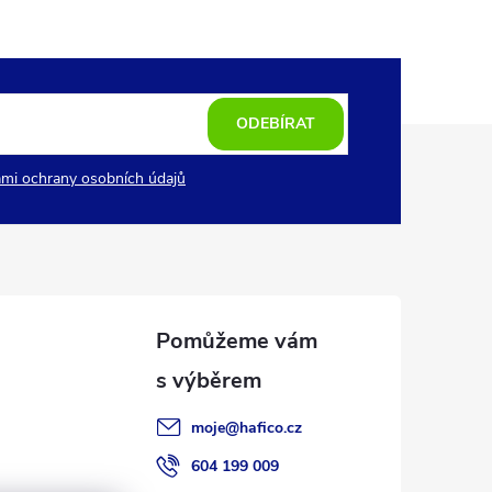
ODEBÍRAT
mi ochrany osobních údajů
moje
@
hafico.cz
604 199 009