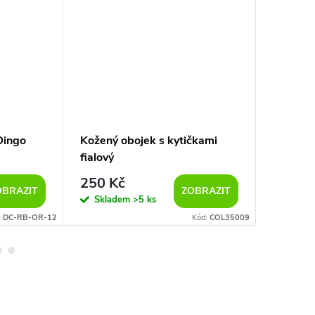
Dingo
Kožený obojek s kytičkami
Reflexn
fialový
tmavě 
250 Kč
209
od
OBRAZIT
ZOBRAZIT
Skladem
>5 ks
Sklad
:
DC-RB-OR-12
Kód:
COL35009