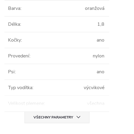
Barva
:
oranžová
Délka
:
1,8
Kočky
:
ano
Provedení
:
nylon
Psi
:
ano
Typ vodítka
:
výcvikové
Velikost plemene
:
všechna
VŠECHNY PARAMETRY