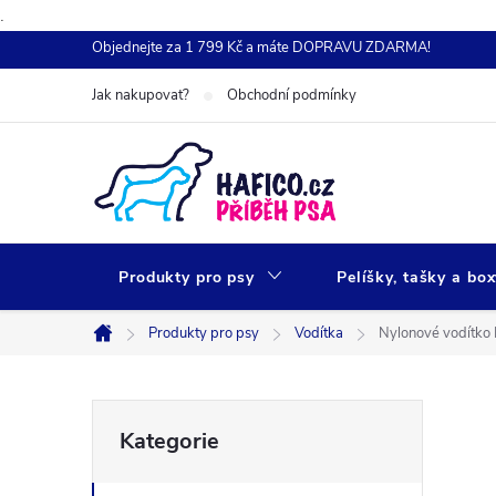
.
Přejít
Objednejte za 1 799 Kč a máte DOPRAVU ZDARMA!
na
Jak nakupovat?
Obchodní podmínky
obsah
Produkty pro psy
Pelíšky, tašky a bo
Produkty pro psy
Vodítka
Nylonové vodítko
Domů
P
Přeskočit
Kategorie
kategorie
o