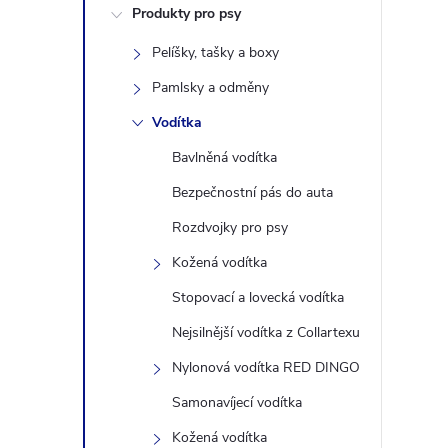
Produkty pro psy
s
Pelíšky, tašky a boxy
t
Pamlsky a odměny
r
Vodítka
Bavlněná vodítka
a
Bezpečnostní pás do auta
n
Rozdvojky pro psy
Kožená vodítka
n
Stopovací a lovecká vodítka
í
Nejsilnější vodítka z Collartexu
Nylonová vodítka RED DINGO
p
Samonavíjecí vodítka
a
Kožená vodítka