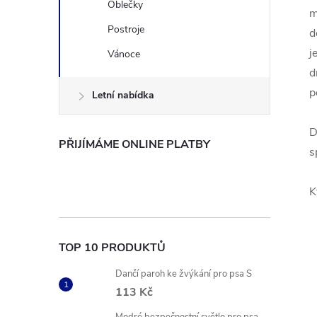
Oblečky
m
Postroje
d
j
Vánoce
d
p
Letní nabídka
D
PŘIJÍMÁME ONLINE PLATBY
s
K
TOP 10 PRODUKTŮ
Dančí paroh ke žvýkání pro psa S
113 Kč