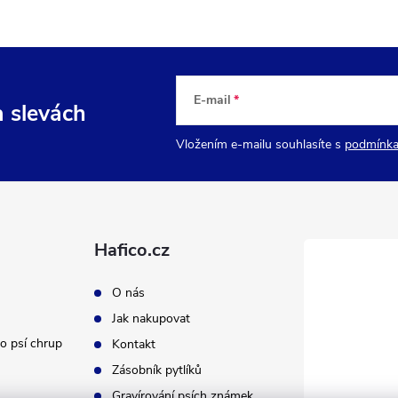
E-mail
a slevách
Vložením e-mailu souhlasíte s
podmínka
Hafico.cz
O nás
Jak nakupovat
o psí chrup
Kontakt
Zásobník pytlíků
Gravírování psích známek