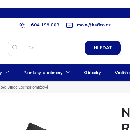
604 199 009
moje@hafico.cz
HLEDAT
xy
Pamlsky a odměny
Oblečky
Vodítk
 Red Dingo Cosmos oranžové
N
R