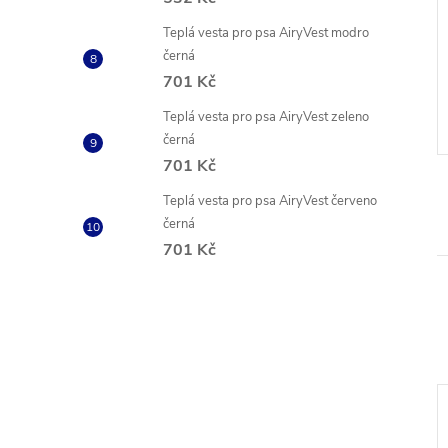
bojek Red Dingo
Kulatý kožený obojek Soft
Teplá vesta pro psa AiryVest modro
ný
hnědý
černá
701 Kč
č
210 Kč
od
ZOBRAZIT
ZOBRAZIT
 ks
Skladem
2 ks
Teplá vesta pro psa AiryVest zeleno
černá
Kód:
DC-RB-LG-12
Kód:
COL22306
701 Kč
Teplá vesta pro psa AiryVest červeno
černá
701 Kč