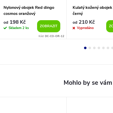
Nylonový obojek Red dingo
Kulatý kožený obojek
cosmos oranžový
černý
198 Kč
210 Kč
od
od
ZOBRAZIT
Z
Skladem
2 ks
Vyprodáno
Kód:
DC-CO-OR-12