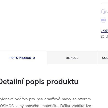
Znač
Záru
POPIS PRODUKTU
DISKUZE
SOU
Detailní popis produktu
ylonové
vodítko
pro
psa
oranžové
barvy
se vzorem
COSMOS
z
nylonového
materiálu
.
Délka vodítka
lze