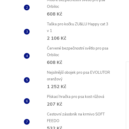
Modré bezpečnostní světlo pro psa
Orbiloc
608 Kč
Taška pro kočku ZU&LU Happy cat 3
v 1
2 106 Kč
Červené bezpečnostní světlo pro psa
Orbiloc
608 Kč
Nejsilnější obojek pro psa EVOLUTOR
oranžový
1 252 Kč
Pískací hračka pro psa kost růžová
207 Kč
Cestovní zásobník na krmivo SOFT
FEEDO
532 Kč