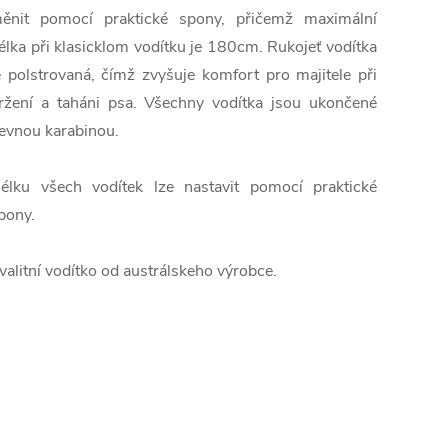
ěnit
pomocí praktické
spony,
přičemž
maximální
élka
při
klasicklom
vodítku
je
180cm
.
Rukojeť
vodítka
e
polstrovaná
, čímž
zvyšuje
komfort
pro
majitele
při
ržení
a
taháni
psa
.
Všechny
vodítka
jsou
ukončené
evnou
karabinou
.
élku
všech
vodítek
lze nastavit
pomocí praktické
pony.
valitní vodítko od austrálskeho výrobce.