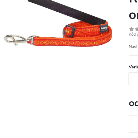
o
Kód 
Nast
Vari
o
Měr
cena