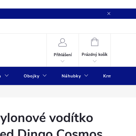
NÁKUPNÍ
KOŠÍK
Prázdný košík
Přihlášení
a
Obojky
Náhubky
Krmivo
ylonové vodítko
ed Dingo Cosmos