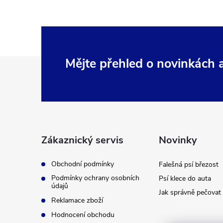
Z
Mějte přehled o novinkách
á
p
a
Zákaznický servis
Novinky
t
Obchodní podmínky
Falešná psí březost
Podmínky ochrany osobních
Psí klece do auta
í
údajů
Jak správně pečovat 
Reklamace zboží
Hodnocení obchodu