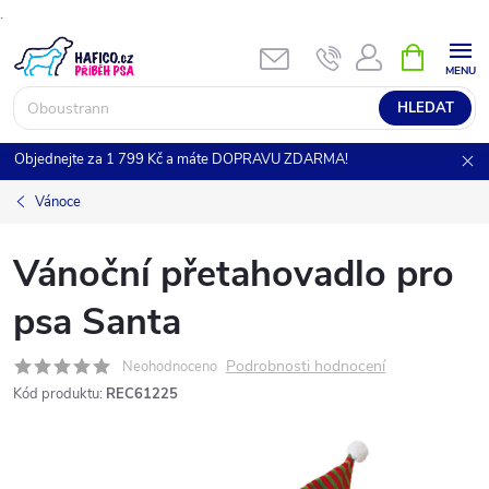
.
Přejít
NÁKUPNÍ
KOŠÍK
na
obsah
HLEDAT
Objednejte za 1 799 Kč a máte DOPRAVU ZDARMA!
Vánoce
Vánoční přetahovadlo pro
psa Santa
Podrobnosti hodnocení
Neohodnoceno
Kód produktu:
REC61225