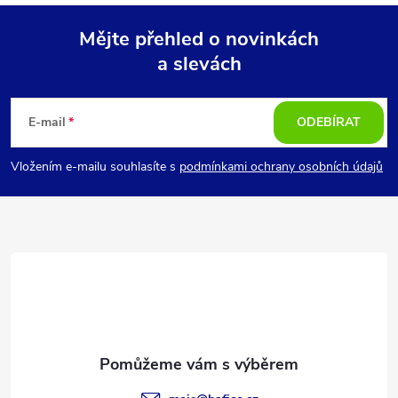
Mějte přehled o novinkách
a slevách
Z
á
E-mail
ODEBÍRAT
p
Vložením e-mailu souhlasíte s
podmínkami ochrany osobních údajů
a
t
í