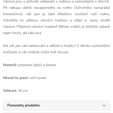
Vánoce jsou o pohodě, setkávání s rodinou a samozřejmě o dárcích.
Při nákupu dárků nezapomeňte na svého čtyřnohého kamaráda!
Koneckonců, váš pes je také důležitou součástí vaší rodiny.
Odměňte ho pěknou vánoční hračkou a užijte si spolu skvělé
Vánoce. Příjemné vánoční mazlení! Během svátků je důležité zabavit
nejen hosty, ale také psa.
Má váš pes rád natahování a válčení o hračku? S těmito roztomilými
hračkami si váš miláček může hrát dosyta.
Materiál:
polyester (plyš) a bavlna
Návod na praní:
ruční praní
Velikost:
30 cm
Parametry produktu