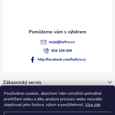
t
í
moje
@
hafico.cz
604 199 009
http://facebook.com/hafico.cz
Zákaznický servis
Používáme cookies, abychom Vám umožnili pohodlné
Novinky
prohlížení webu a díky analýze provozu webu neustále
zlepšovali jeho funkce, výkon a použitelnost.
Více zde
Hafico.cz