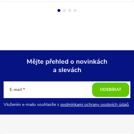
Mějte přehled o novinkách
a slevách
Z
á
E-mail
ODEBÍRAT
p
Vložením e-mailu souhlasíte s
podmínkami ochrany osobních údajů
a