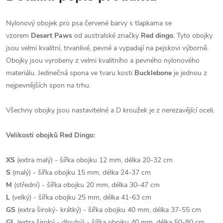
Nylonový
obojek pro
psa
červené
barvy
s tlapkama se
vzorem
Desert Paws
od
australské
značky
Red
dingo
.
Tyto
obojky
jsou
velmi
kvalitní,
trvanlivé
, pevné
a
vypadají
na
pejskovi
výborně
.
Obojky
jsou vyrobeny
z
velmi kvalitního
a
pevného
nylonového
materiálu
.
Jedinečná
spona
ve tvaru
kosti
Bucklebone
je jednou
z
nejpevnějších
spon
na
trhu.
Všechny
obojky jsou
nastavitelné
a
D
kroužek
je
z
nerezavějící oceli.
Velikosti
obojků
Red
Dingo
:
XS
(
extra
malý
)
-
šířka
obojku
12
mm
, délka
20-32
cm
S
(
malý
)
-
šířka
obojku
15
mm
, délka
24-37
cm
M
(střední
)
-
šířka
obojku
20
mm
, délka
30-47
cm
L
(
velký
)
-
šířka
obojku
25
mm
, délka
41-63
cm
GS
(
extra
široký-
krátký
)
-
šířka
obojku
40
mm
, délka
37-55
cm
GL
(
extra
široký
-
dlouhý
)
-
šířka
obojku
40
mm
, délka
50-80
cm