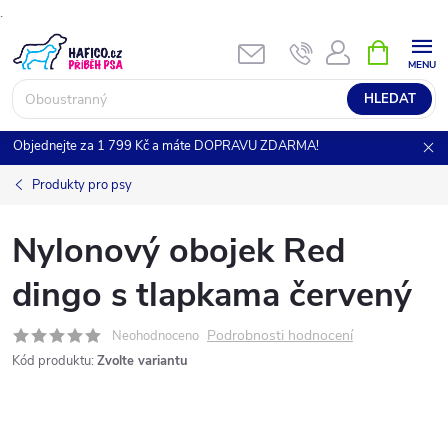
.
Přejít
NÁKUPNÍ
KOŠÍK
na
obsah
HLEDAT
Objednejte za 1 799 Kč a máte DOPRAVU ZDARMA!
Produkty pro psy
Nylonový obojek Red
dingo s tlapkama červený
Podrobnosti hodnocení
Neohodnoceno
Kód produktu:
Zvolte variantu