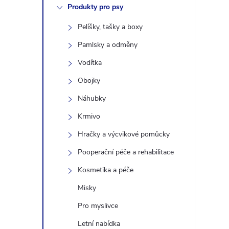
Produkty pro psy
s
Pelíšky, tašky a boxy
t
Pamlsky a odměny
r
Vodítka
Obojky
a
Náhubky
n
Krmivo
Hračky a výcvikové pomůcky
n
Pooperační péče a rehabilitace
í
Kosmetika a péče
Misky
p
Pro myslivce
a
Letní nabídka