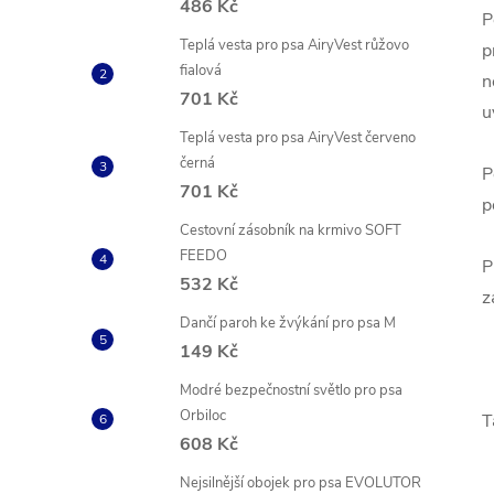
486 Kč
P
Teplá vesta pro psa AiryVest růžovo
p
fialová
n
701 Kč
u
Teplá vesta pro psa AiryVest červeno
černá
P
701 Kč
p
Cestovní zásobník na krmivo SOFT
FEEDO
P
532 Kč
z
Dančí paroh ke žvýkání pro psa M
149 Kč
Modré bezpečnostní světlo pro psa
Orbiloc
T
608 Kč
Nejsilnější obojek pro psa EVOLUTOR