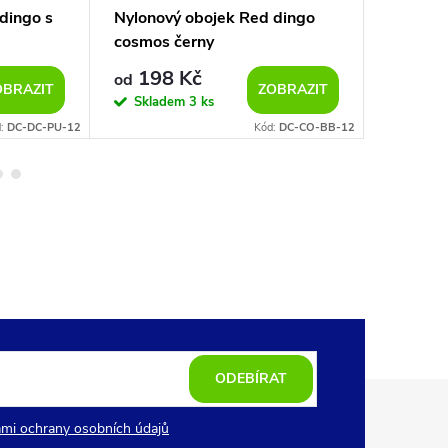
dingo s
Nylonový obojek Red dingo
Nylonov
cosmos černy
CIRCAD
198 Kč
188
od
od
OBRAZIT
ZOBRAZIT
Skladem
3 ks
Sklad
d:
DC-DC-PU-12
Kód:
DC-CO-BB-12
ODEBÍRAT
mi ochrany osobních údajů