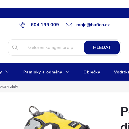
604 199 009
moje@hafico.cz
HLEDAT
xy
Pamlsky a odměny
Oblečky
Vodítk
rovaný žlutý
P
d