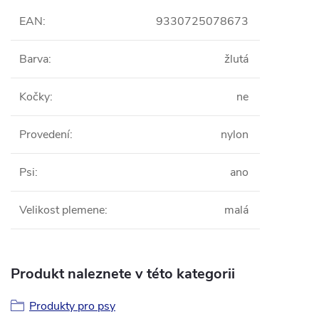
EAN
:
9330725078673
Barva
:
žlutá
Kočky
:
ne
Provedení
:
nylon
Psi
:
ano
Velikost plemene
:
malá
Produkt naleznete v této kategorii
Produkty pro psy