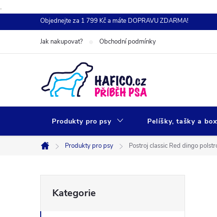
.
Přejít
Objednejte za 1 799 Kč a máte DOPRAVU ZDARMA!
na
Jak nakupovat?
Obchodní podmínky
obsah
Produkty pro psy
Pelíšky, tašky a bo
Produkty pro psy
Postroj classic Red dingo polst
Domů
P
Přeskočit
Kategorie
kategorie
o