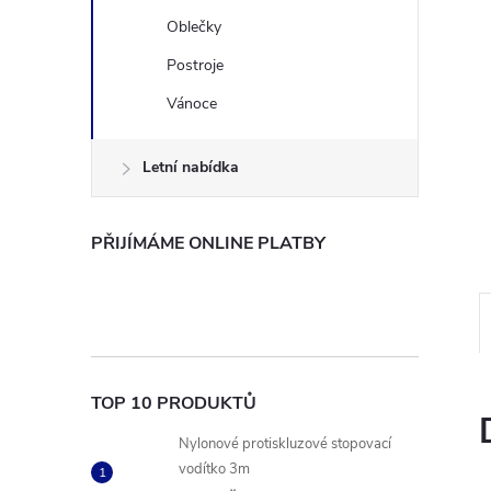
n
Oblečky
Postroje
e
Vánoce
l
Letní nabídka
PŘIJÍMÁME ONLINE PLATBY
TOP 10 PRODUKTŮ
Nylonové protiskluzové stopovací
vodítko 3m