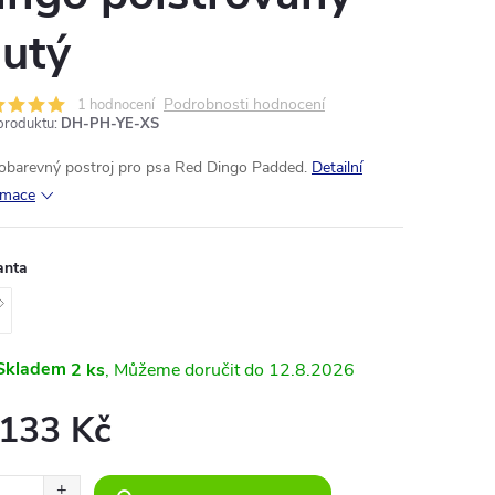
lutý
Podrobnosti hodnocení
1 hodnocení
produktu:
DH-PH-YE-XS
obarevný
postroj
pro
psa
Red
Dingo
Padded.
Detailní
rmace
anta
Skladem
2 ks
12.8.2026
 133 Kč
ná
: