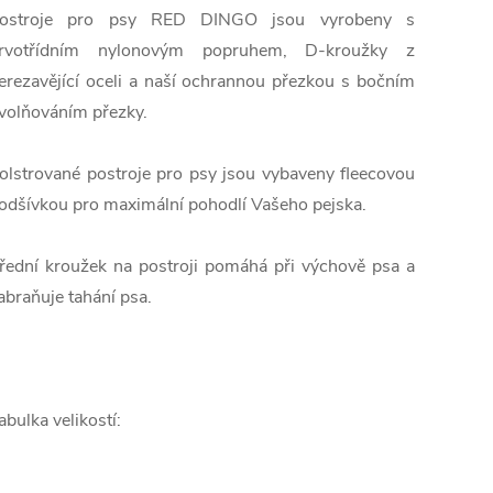
ostroje
pro psy
RED
DINGO
jsou vyrobeny
s
rvotřídním
nylonovým
popruhem,
D
-
kroužky
z
erezavějící oceli
a
naší
ochrannou
přezkou
s bočním
volňováním
přezky
.
olstrované
postroje
pro psy
jsou vybaveny
fleecovou
odšívkou
pro
maximální pohodlí
Vašeho
pejska
.
řední
kroužek na
postroji
pomáhá
při výchově
psa
a
abraňuje
tahání
psa
.
abulka
velikostí
: