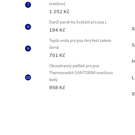
oranžový
1 252 Kč
Dančí paroh ke žvýkání pro psa L
194 Kč
Teplá vesta pro psa AiryVest zeleno
černá
701 Kč
Oboustranný pelíšek pro psa
Thermoswitch SANTORINI oranžovo
šedý
958 Kč