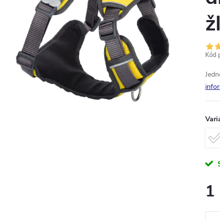
ž
Kód 
J
edn
info
Vari
1
Měr
cena