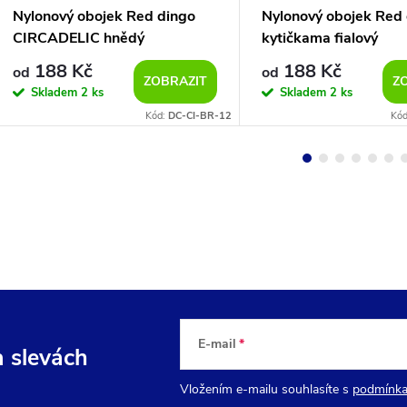
Nylonový obojek Red dingo
Nylonový obojek Red 
CIRCADELIC hnědý
kytičkama fialový
188 Kč
188 Kč
od
od
ZOBRAZIT
Z
Skladem
2 ks
Skladem
2 ks
Kód:
DC-CI-BR-12
Kó
E-mail
a slevách
Vložením e-mailu souhlasíte s
podmínka