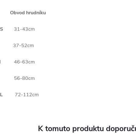
Obvod hrudníku
XS
31-43cm
S
37-52cm
M
46-63cm
L
56-80cm
XL
72-112cm
K tomuto produktu doporuču