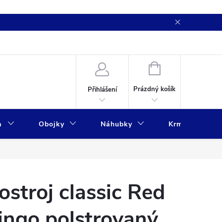
NÁKUPNÍ
KOŠÍK
Prázdný košík
Přihlášení
a
Obojky
Náhubky
Krmivo
ostroj classic Red
ingo polstrovaný