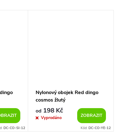
 dingo
Nylonový obojek Red dingo
Nylonov
cosmos žlutý
tlapkam
198 Kč
188
od
od
OBRAZIT
ZOBRAZIT
Vyprodáno
Sklad
d:
DC-CO-SI-12
Kód:
DC-CO-YE-12