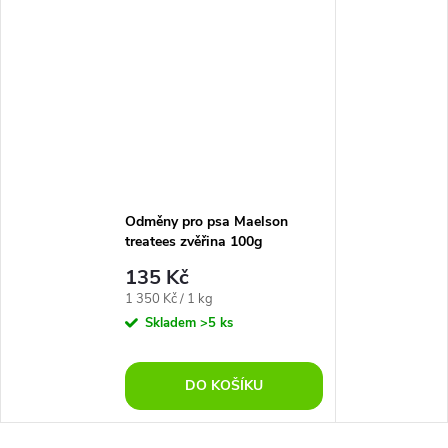
Odměny pro psa Maelson
treatees zvěřina 100g
135 Kč
Měrná
1 350 Kč / 1 kg
cena:
Skladem
>5 ks
DO KOŠÍKU