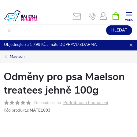
.
Přejít
NÁKUPNÍ
KOŠÍK
na
obsah
HLEDAT
Objednejte za 1 799 Kč a máte DOPRAVU ZDARMA!
Maelson
Odměny pro psa Maelson
treatees jehně 100g
Podrobnosti hodnocení
Neohodnoceno
Kód produktu:
MATE1003