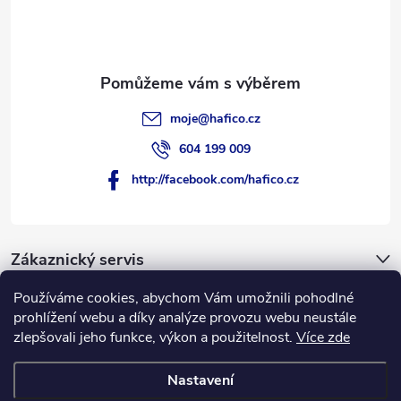
í
moje
@
hafico.cz
604 199 009
http://facebook.com/hafico.cz
Zákaznický servis
Používáme cookies, abychom Vám umožnili pohodlné
Novinky
prohlížení webu a díky analýze provozu webu neustále
zlepšovali jeho funkce, výkon a použitelnost.
Více zde
Hafico.cz
Nastavení