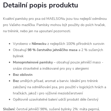
Detailní popis produktu
Kvalitní pamlsky pro psa od MAELSONu jsou tou nejlepší odměnou
pro Vašeho mazlíčka. Pamlsky mohou být použity do psích hraček,
na trénink, nebo jen na upoutaní pozornosti.
Vyrobeno v
Německu
z nejlepších 100% přírodních surovin
Obsahují
98 % čerstvého jehněčího masa
a 2 % sušených
bylinek
Monoproteinové pamlsky
– obsahují pouze jehněčí maso -
snáze stravitelné a indikované pro psy s alergiemi
Bez obilovin
Bez
umělých přísad, aromat a barviv. Ideální pro trénink
založený na odměňování psa, pro použití v logických hrách a
hračkách, jakož i pro výživné meziobčerstvení
Opětovně uzavíratelné balení udrží produkt déle čerstvý
Složení:
čerstvé jehněčí 98%, sušené bylinky 2%: máta peprná,