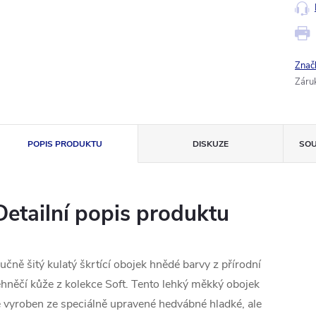
Znač
Záru
POPIS PRODUKTU
DISKUZE
SOU
Detailní popis produktu
učně
šitý
kulatý
škrtící
obojek
hnědé barvy
z přírodní
ehněčí kůže
z
kolekce
Soft
.
Tento lehký
měkký
obojek
e vyroben
ze speciálně upravené
hedvábné
hladké
, ale