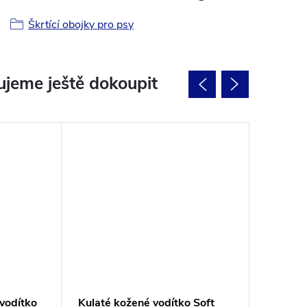
Škrtící obojky pro psy
jeme ještě dokoupit
 vodítko
Kulaté kožené vodítko Soft
Kulaté 