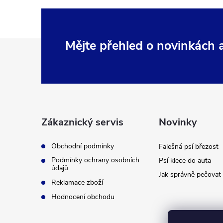
Z
Mějte přehled o novinkách
á
p
a
Zákaznický servis
Novinky
t
Obchodní podmínky
Falešná psí březost
Podmínky ochrany osobních
Psí klece do auta
í
údajů
Jak správně pečovat 
Reklamace zboží
Hodnocení obchodu