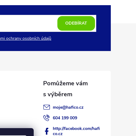
ODEBÍRAT
mi ochrany osobních údajů
moje
@
hafico.cz
604 199 009
http://facebook.com/hafi
co.cz