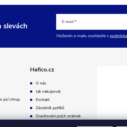
E-mail
a slevách
Vložením e-mailu souhlasíte s
podmínka
Hafico.cz
O nás
Jak nakupovat
o psí chrup
Kontakt
Zásobník pytlíků
Gravírování psích známek