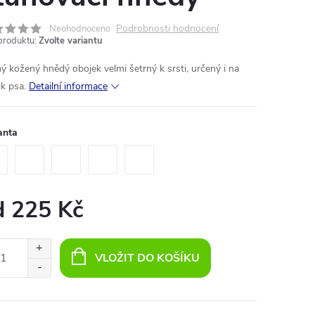
Podrobnosti hodnocení
Neohodnoceno
produktu:
Zvolte variantu
ný
kožený
hnědý
obojek
velmi
šetrný k
srsti
, určený
i
na
ik
psa
.
Detailní informace
anta
d
225 Kč
ná
:
VLOŽIT DO KOŠÍKU