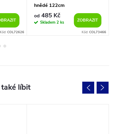
hnědé 122cm
hnědé 
485 Kč
599
od
od
OBRAZIT
ZOBRAZIT
Skladem
2 ks
Sklad
Kód:
COL72626
Kód:
COL73466