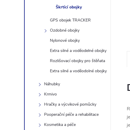
n
Škrtící obojky
GPS obojek TRACKER
e
Ozdobné obojky
l
Nylonové obojky
Extra silné a voděodelné obojky
Rozlišovací obojky pro štěňata
Extra silné a voděodolné obojky
Náhubky
Krmivo
Hračky a výcvikové pomůcky
R
Pooperační péče a rehabilitace
j
Kosmetika a péče
j