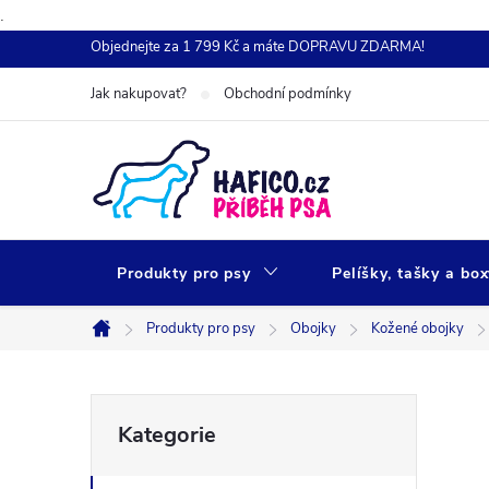
.
Přejít
Objednejte za 1 799 Kč a máte DOPRAVU ZDARMA!
na
Jak nakupovat?
Obchodní podmínky
obsah
Produkty pro psy
Pelíšky, tašky a bo
Produkty pro psy
Obojky
Kožené obojky
Domů
P
Přeskočit
Kategorie
kategorie
o