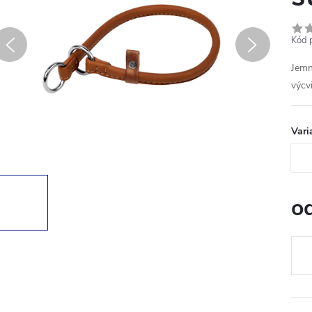
Kód 
Jem
výcv
Vari
o
Měr
cena