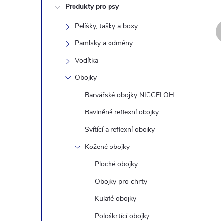
Produkty pro psy
s
Pelíšky, tašky a boxy
t
Pamlsky a odměny
r
Vodítka
Obojky
a
Barvářské obojky NIGGELOH
n
Bavlněné reflexní obojky
Svítící a reflexní obojky
n
Kožené obojky
í
Ploché obojky
Obojky pro chrty
p
Kulaté obojky
a
Pološkrtící obojky