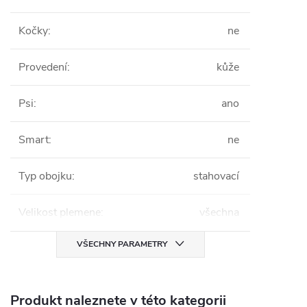
Kočky
:
ne
Provedení
:
kůže
Psi
:
ano
Smart
:
ne
Typ obojku
:
stahovací
Velikost plemene
:
všechna
VŠECHNY PARAMETRY
Produkt naleznete v této kategorii