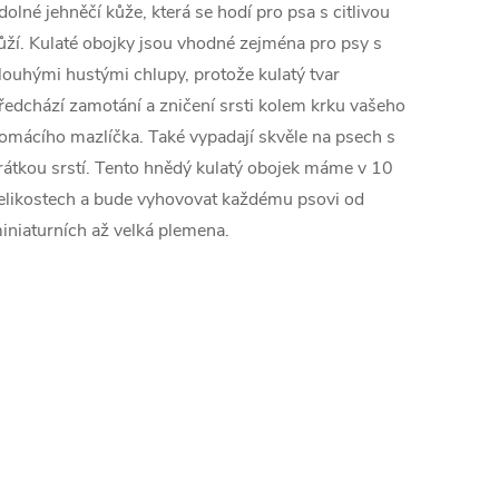
dolné
jehněčí kůže
, která se
hodí
pro
psa
s citlivou
ůží
.
Kulaté
obojky jsou
vhodné zejména
pro psy
s
louhými
hustými
chlupy
, protože
kulatý tvar
ředchází
zamotání
a
zničení
srsti
kolem
krku
vašeho
omácího mazlíčka
.
Také
vypadají skvěle na
psech
s
rátkou srstí
.
Tento
hnědý
kulatý
obojek
máme
v
10
elikostech a
bude vyhovovat
každému
psovi
od
iniaturních
až
velká plemena
.