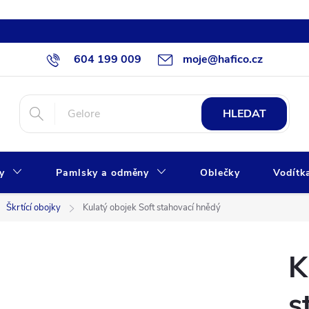
604 199 009
moje@hafico.cz
HLEDAT
xy
Pamlsky a odměny
Oblečky
Vodítk
Škrtící obojky
Kulatý obojek Soft stahovací hnědý
K
s