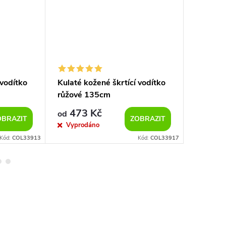
 vodítko
Kulaté kožené škrtící vodítko
Kulaté k
růžové 135cm
Soft če
473 Kč
615
od
od
OBRAZIT
ZOBRAZIT
Vyprodáno
Sklad
Kód:
COL33913
Kód:
COL33917