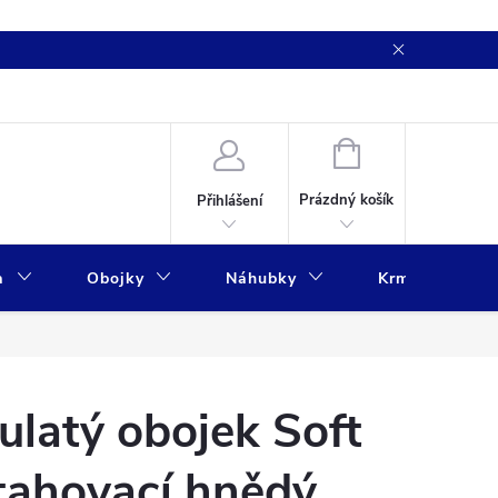
NÁKUPNÍ
KOŠÍK
Prázdný košík
Přihlášení
a
Obojky
Náhubky
Krmivo
ulatý obojek Soft
tahovací hnědý