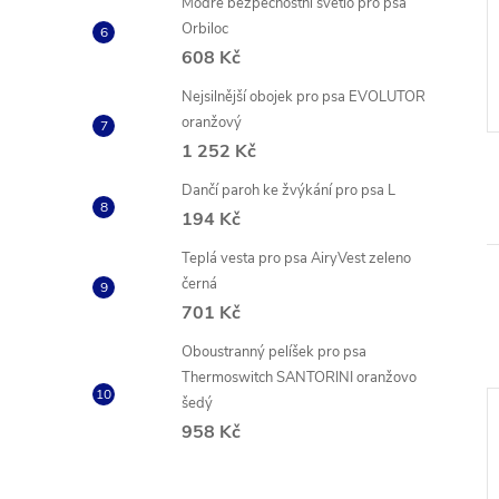
Modré bezpečnostní světlo pro psa
3cm
modré 135cm
Orbiloc
č
473 Kč
608 Kč
od
ZOBRAZIT
ZOBRAZIT
Vyprodáno
Nejsilnější obojek pro psa EVOLUTOR
Kód:
COL34445
Kód:
COL33912
oranžový
1 252 Kč
Dančí paroh ke žvýkání pro psa L
194 Kč
Teplá vesta pro psa AiryVest zeleno
černá
701 Kč
Oboustranný pelíšek pro psa
Thermoswitch SANTORINI oranžovo
šedý
958 Kč