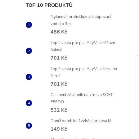
TOP 10 PRODUKTŮ
Nylonové protiskluzové stopovací
vodítko 3m
486 Kč
Teplá vesta pro psa AiryVest růžovo
fialová
701 Kč
Teplá vesta pro psa AiryVest červeno
černá
701 Kč
Cestovní zásobník na krmivo SOFT
FEEDO
532 Kč
Dančí paroh ke žvýkání pro psa M
149 Kč
né škrtící vodítko
Kulaté kožené škrtící vodítko