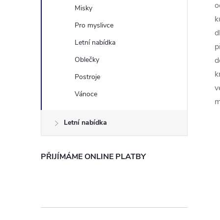
o
Misky
k
Pro myslivce
d
Letní nabídka
p
Oblečky
d
k
Postroje
v
Vánoce
m
Letní nabídka
PŘIJÍMÁME ONLINE PLATBY