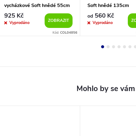
vycházkové Soft hnědé 55cm
Soft hnědé 135cm
925 Kč
560 Kč
od
ZOBRAZIT
Z
Vyprodáno
Vyprodáno
Kód:
COL04856