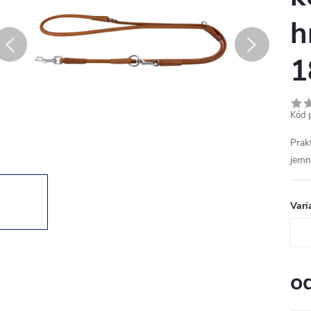
h
1
Kód 
Prak
jemn
Vari
o
Měr