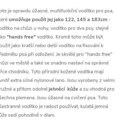
oto
je opravdu
úžasné,
multifunkční
vodítko
pro
psa
,
teré
umožňuje
použít jej
jako
122
,
145
a
183cm
-
odítko
na
chůzi
u nohy
, vodítko
pro dva
psy
, stejně
ako
"
hands
free
"
vodítko
.
Kromě toho může být
oužit jako
kratší
nebo delší
vodítko
na
fixování
k
ředmětu
psa
při odložení
.
Je
skvělé
pro
"
hands
free
"
hůzi
ve městě a
také se
snadno
nastaví
na správné
ířce
chodníku
.
Tyto
přírodní
kožené
vodítka
mají
vnitř
extra
silné
nylonové
lano
.
Jsou vyrobeny
z velmi
ružné
a
přitom
odolné
jehněcí kůže
a
su vhodná
pro
šechna plemena
.
Jsou
úžasné
na cvičení
psa
.
Toto
šestranné
vodítko
je
radost
používat,
kulatá
jemná
ůže
sedí
pohodlně
v
dlani
.