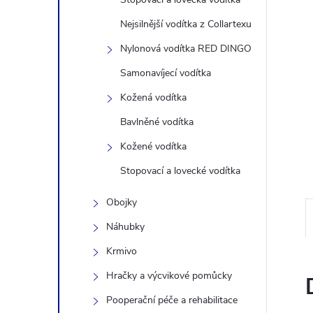
n
Nejsilnější vodítka z Collartexu
Nylonová vodítka RED DINGO
e
Samonavíjecí vodítka
l
Kožená vodítka
Bavlněné vodítka
Kožené vodítka
Stopovací a lovecké vodítka
Obojky
Náhubky
Krmivo
Hračky a výcvikové pomůcky
Pooperační péče a rehabilitace