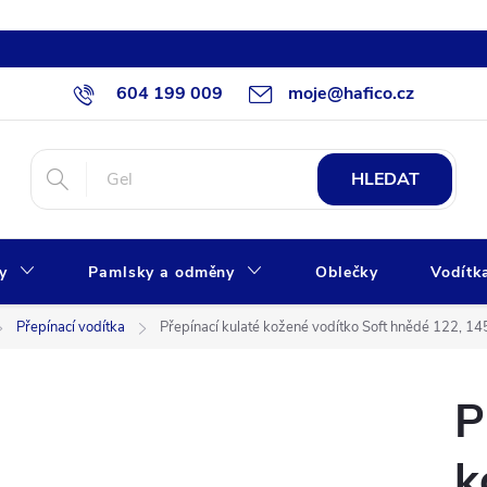
604 199 009
moje@hafico.cz
HLEDAT
xy
Pamlsky a odměny
Oblečky
Vodítk
Přepínací vodítka
Přepínací kulaté kožené vodítko Soft hnědé 122, 14
P
k