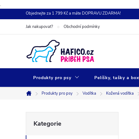
.
Přejít
Objednejte za 1 799 Kč a máte DOPRAVU ZDARMA!
na
Jak nakupovat?
Obchodní podmínky
obsah
Produkty pro psy
Pelíšky, tašky a bo
Produkty pro psy
Vodítka
Kožená vodítka
Domů
P
Přeskočit
Kategorie
kategorie
o