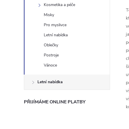
Kosmetika a péče
T
Misky
k
Pro myslivce
v
j
Letní nabídka
p
Oblečky
p
Postroje
c
Vánoce
š
u
Letní nabídka
p
v
v
PŘIJÍMÁME ONLINE PLATBY
k