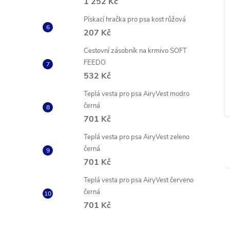
1 252 Kč
Pískací hračka pro psa kost růžová
207 Kč
Cestovní zásobník na krmivo SOFT
bojek Red Dingo
Kulatý stahovací bílý obojek
FEEDO
ný
532 Kč
č
199 Kč
od
ZOBRAZIT
ZOBRAZIT
 ks
Vyprodáno
Teplá vesta pro psa AiryVest modro
černá
Kód:
DC-RB-GR-12
Kód:
COL753715
701 Kč
Teplá vesta pro psa AiryVest zeleno
černá
701 Kč
Teplá vesta pro psa AiryVest červeno
černá
701 Kč