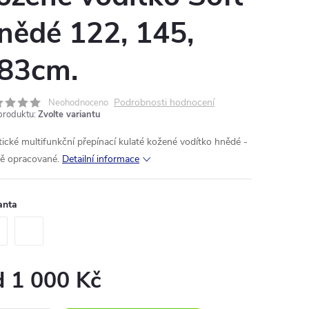
nědé 122, 145,
83cm.
Podrobnosti hodnocení
Neohodnoceno
produktu:
Zvolte variantu
tické
multifunkční
přepínací
kulaté
kožené
vodítko
hnědé
-
ě
opracované
.
Detailní informace
anta
d
1 000 Kč
ná