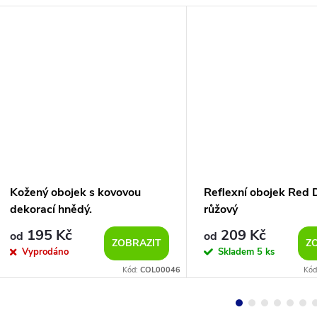
Kožený obojek s kovovou
Reflexní obojek Red 
dekorací hnědý.
růžový
195 Kč
209 Kč
od
od
ZOBRAZIT
Z
Vyprodáno
Skladem
5 ks
Kód:
COL00046
Kód