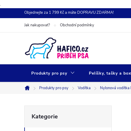
.
Přejít
Objednejte za 1 799 Kč a máte DOPRAVU ZDARMA!
na
Jak nakupovat?
Obchodní podmínky
obsah
Produkty pro psy
Pelíšky, tašky a bo
Produkty pro psy
Vodítka
Nylonová vodítk
Domů
P
Přeskočit
Kategorie
kategorie
o