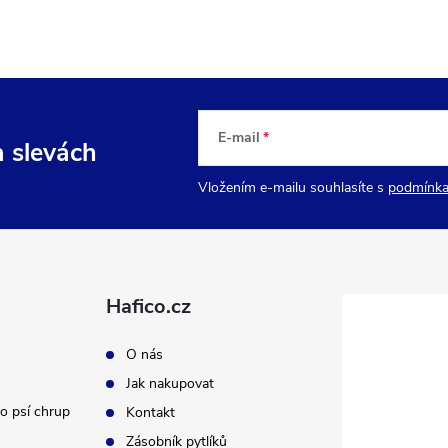
E-mail
a slevách
Vložením e-mailu souhlasíte s
podmínka
Hafico.cz
O nás
Jak nakupovat
o psí chrup
Kontakt
Zásobník pytlíků