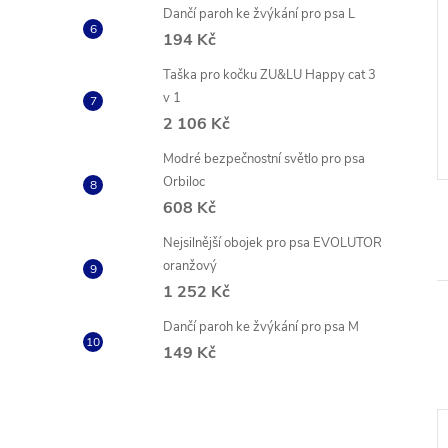
Dančí paroh ke žvýkání pro psa L
194 Kč
bojek Red dingo
Nastavitelný polostahovací
Taška pro kočku ZU&LU Happy cat 3
žový
nylonový obojek Red dingo
v 1
červený
č
349 Kč
od
2 106 Kč
ZOBRAZIT
ZOBRAZIT
 ks
Skladem
2 ks
Modré bezpečnostní světlo pro psa
Kód:
DC-HY-OR-12
Kód:
MC-ZZ-RE-20
Orbiloc
608 Kč
Nejsilnější obojek pro psa EVOLUTOR
oranžový
1 252 Kč
Dančí paroh ke žvýkání pro psa M
149 Kč