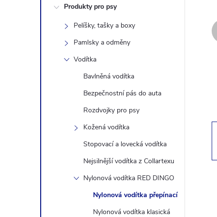
Produkty pro psy
s
Pelíšky, tašky a boxy
t
Pamlsky a odměny
r
Vodítka
Bavlněná vodítka
a
Bezpečnostní pás do auta
n
Rozdvojky pro psy
Kožená vodítka
n
Stopovací a lovecká vodítka
í
Nejsilnější vodítka z Collartexu
Nylonová vodítka RED DINGO
p
Nylonová vodítka přepínací
a
Nylonová vodítka klasická