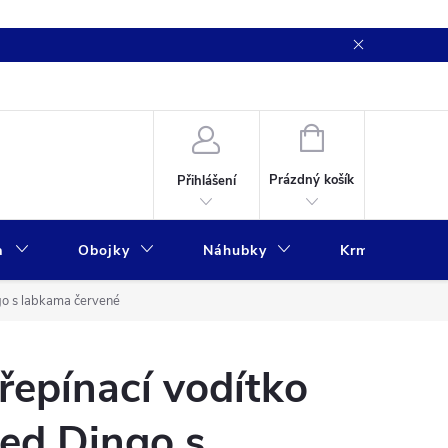
NÁKUPNÍ
KOŠÍK
Prázdný košík
Přihlášení
a
Obojky
Náhubky
Krmivo
go s labkama červené
řepínací vodítko
ed Dingo s