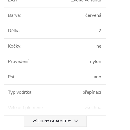
EAN
:
Zvolte variantu
Barva
:
červená
Délka
:
2
Kočky
:
ne
Provedení
:
nylon
Psi
:
ano
Typ vodítka
:
přepínací
Velikost plemene
:
všechna
VŠECHNY PARAMETRY