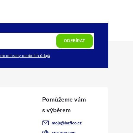
ODEBÍRAT
mi ochrany osobních údajů
moje
@
hafico.cz