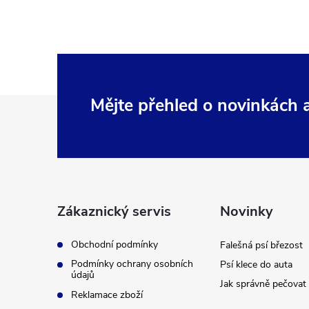
Z
Mějte přehled o novinkách
á
p
a
Zákaznický servis
Novinky
t
Obchodní podmínky
Falešná psí březost
Podmínky ochrany osobních
Psí klece do auta
í
údajů
Jak správně pečovat 
Reklamace zboží