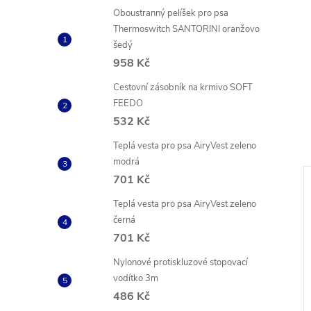
Oboustranný pelíšek pro psa
Thermoswitch SANTORINI oranžovo
šedý
958 Kč
Cestovní zásobník na krmivo SOFT
FEEDO
532 Kč
Teplá vesta pro psa AiryVest zeleno
modrá
701 Kč
Teplá vesta pro psa AiryVest zeleno
černá
701 Kč
Nylonové protiskluzové stopovací
vodítko 3m
486 Kč