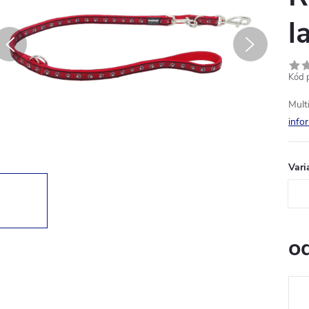
l
Kód 
Mult
info
Vari
o
Měr
cena