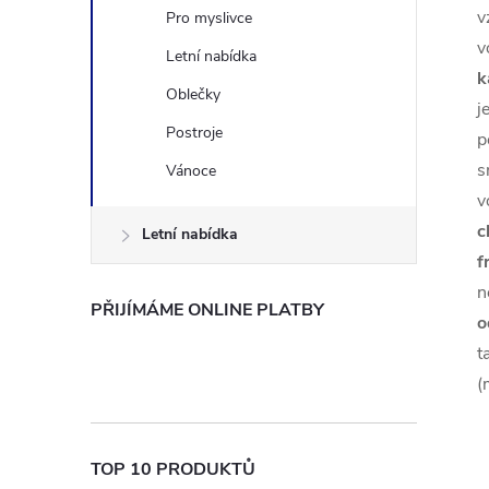
v
Pro myslivce
v
Letní nabídka
k
Oblečky
j
Postroje
p
s
Vánoce
v
c
Letní nabídka
f
n
PŘIJÍMÁME ONLINE PLATBY
o
t
(
TOP 10 PRODUKTŮ