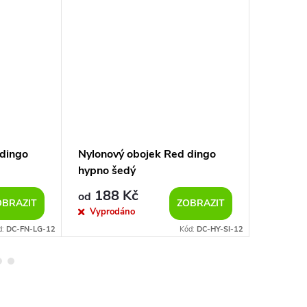
 dingo
Nylonový obojek Red dingo
Nylonov
hypno šedý
bedrock
188 Kč
195
od
od
OBRAZIT
ZOBRAZIT
Vyprodáno
Sklad
d:
DC-FN-LG-12
Kód:
DC-HY-SI-12