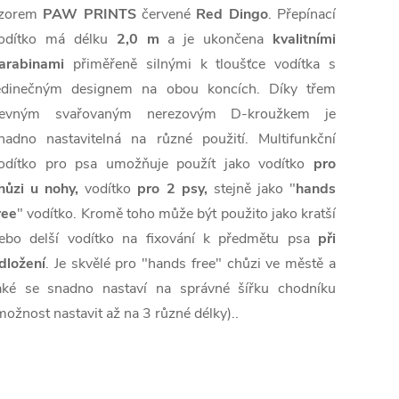
zorem
PAW PRINTS
červené
Red Dingo
. Přepínací
odítko má délku
2,0 m
a je ukončena
kvalitními
arabinami
přiměřeně silnými k tloušťce vodítka s
edinečným designem na obou koncích. Díky třem
evným svařovaným nerezovým D-kroužkem je
nadno nastavitelná na různé použití. Multifunkční
odítko pro psa umožňuje použít jako vodítko
pro
hůzi u nohy,
vodítko
pro 2 psy,
stejně jako "
hands
ree
" vodítko. Kromě toho může být použito jako kratší
ebo delší vodítko na fixování k předmětu psa
při
dložení
. Je skvělé pro "hands free" chůzi ve městě a
aké se snadno nastaví na správné šířku chodníku
možnost nastavit až na 3 různé délky)..