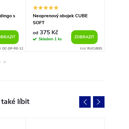
dingo s
Neoprenový obojek CUBE
Nylonov
SOFT
hypno h
375 Kč
188
od
od
OBRAZIT
ZOBRAZIT
Skladem
1 ks
Sklad
d:
DC-DP-RE-12
Kód:
RUCUBES