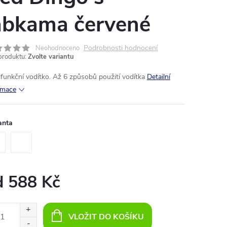
abkama červené
Podrobnosti hodnocení
Neohodnoceno
produktu:
Zvolte variantu
ifunkční vodítko. Až 6 způsobů použití vodítka
Detailní
rmace
anta
d
588 Kč
ná
:
VLOŽIT DO KOŠÍKU