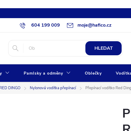
604 199 009
moje@hafico.cz
HLEDAT
xy
Pamlsky a odměny
Oblečky
Vodítk
a RED DINGO
Nylonová vodítka přepínací
Přepínací vodítko Red Din
P
R