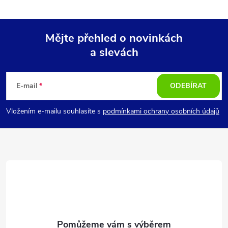
Mějte přehled o novinkách
a slevách
Z
á
E-mail
ODEBÍRAT
p
Vložením e-mailu souhlasíte s
podmínkami ochrany osobních údajů
a
t
í