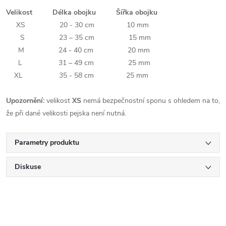
Velikost Délka obojku Šířka obojku
XS 20 - 30 cm 10 mm
S 23 – 35 cm 15 mm
M 24 - 40 cm 20 mm
L 31 – 49 cm 25 mm
XL 35 - 58 cm 25 mm
Upozornění:
velikost
XS
nemá bezpečnostní sponu s ohledem na to,
že při dané velikosti pejska není nutná.
Parametry produktu
Diskuse