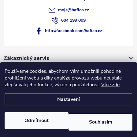
moje
@
hafico.cz
604 199 009
http://facebook.com/hafico.cz
Zákaznický servis
Používáme cookies, abychom Vám umožnili pohodlné
Novinky
prohlížení webu a díky analýze provozu webu neustále
zlepšovali jeho funkce, výkon a použitelnost.
Více zde
Hafico.cz
Nastavení
Copyright 2026
Hafico.cz
. Všechna práva vyhrazena.
Odmítnout
Souhlasím
Vytvořil Shoptet