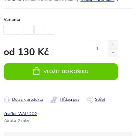
Varianta
od
130 Kč
Měrná
cena:
VLOŽIT DO KOŠÍKU
Dotaz k produktu
Hlídací pes
Sdílet
Značka:
WAU DOG
Záruka
:
2 roky