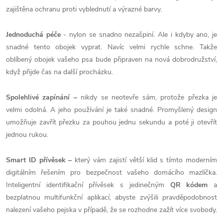
zajištěna ochranu proti vyblednutí a výrazné barvy.
Jednoduchá péče
- nylon se snadno nezašpiní. Ale i kdyby ano, je
snadné tento obojek vyprat. Navíc velmi rychle schne. Takže
oblíbený obojek vašeho psa bude připraven na nová dobrodružství,
když přijde čas na další procházku.
Spolehlivé zapínání –
nikdy se neotevře sám, protože přezka je
velmi odolná. A jeho používání je také snadné. Promyšlený design
umožňuje zavřít přezku za pouhou jednu sekundu a poté ji otevřít
jednou rukou.
Smart ID přívěsek –
který vám zajistí větší klid s tímto moderním
digitálním řešením pro bezpečnost vašeho domácího mazlíčka.
Inteligentní identifikační přívěsek s jedinečným
QR kódem
a
bezplatnou multifunkční aplikací, abyste zvýšili pravděpodobnost
nalezení vašeho pejska v případě, že se rozhodne zažít více svobody.