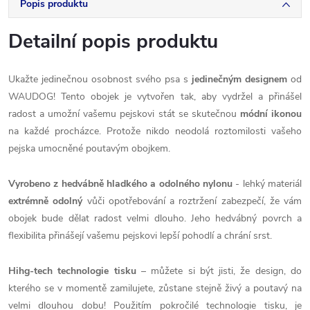
Popis produktu
Detailní popis produktu
Ukažte jedinečnou osobnost svého psa s
jedinečným designem
od
WAUDOG! Tento obojek je vytvořen tak, aby vydržel a přinášel
radost a umožní vašemu pejskovi stát se skutečnou
módní ikonou
na každé procházce. Protože nikdo neodolá roztomilosti vašeho
pejska umocněné poutavým obojkem.
Vyrobeno z
hedvábně hladkého a odolného nylonu
- lehký materiál
extrémně odolný
vůči opotřebování a roztržení zabezpečí, že vám
obojek bude dělat radost velmi dlouho. Jeho hedvábný povrch a
flexibilita přinášejí vašemu pejskovi lepší pohodlí a chrání srst.
Hihg-tech technologie tisku
– můžete si být jisti, že design, do
kterého se v momentě zamilujete, zůstane stejně živý a poutavý na
velmi dlouhou dobu! Použitím pokročilé technologie tisku, je