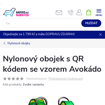
.
Přejít
NÁKUPNÍ
KOŠÍK
na
obsah
HLEDAT
Objednejte za 1 799 Kč a máte DOPRAVU ZDARMA!
Nylonové obojky
Nylonový obojek s QR
kódem se vzorem Avokádo
Podrobnosti hodnocení
Neohodnoceno
Kód produktu:
Zvolte variantu