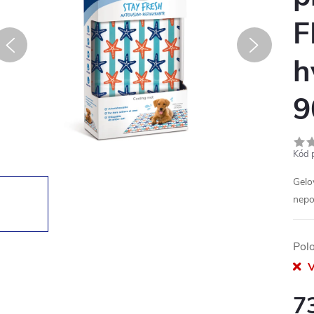
F
h
9
Kód 
Gelo
nepo
Pol
V
7