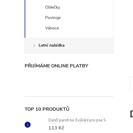
n
Oblečky
Postroje
e
Vánoce
l
Letní nabídka
PŘIJÍMÁME ONLINE PLATBY
TOP 10 PRODUKTŮ
Dančí paroh ke žvýkání pro psa S
113 Kč