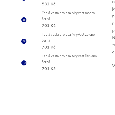
r
532 Kč
j
Teplá vesta pro psa AiryVest modro
n
černá
n
701 Kč
p
Teplá vesta pro psa AiryVest zeleno
N
černá
z
701 Kč
d
Teplá vesta pro psa AiryVest červeno
černá
V
701 Kč