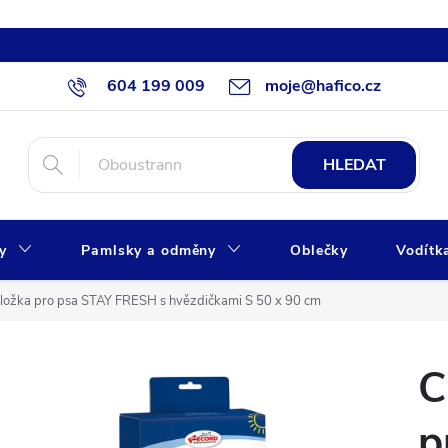
604 199 009
moje@hafico.cz
HLEDAT
xy
Pamlsky a odměny
Oblečky
Vodítk
dložka pro psa STAY FRESH s hvězdičkami S 50 x 90 cm
C
p