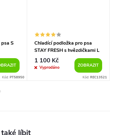
 psa S
Chladící podložka pro psa
Suchá ch
STAY FRESH s hvězdičkami L
80 x 90 cm
1 100 Kč
2 6
od
OBRAZIT
ZOBRAZIT
Vyprodáno
Sklad
Kód:
PT58950
Kód:
REC13521