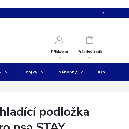
NÁKUPNÍ
KOŠÍK
Prázdný košík
Přihlášení
a
Obojky
Náhubky
Krmivo
hladící podložka
ro psa STAY