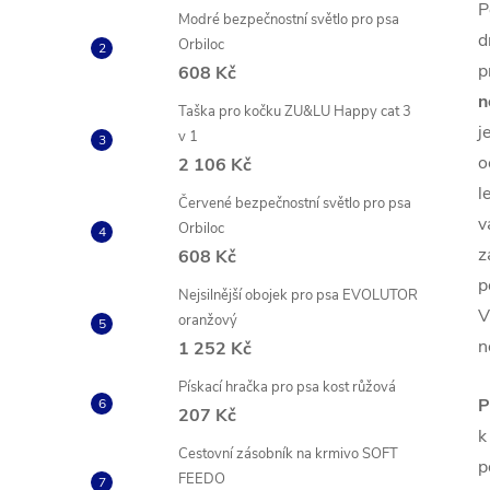
P
Modré bezpečnostní světlo pro psa
d
Orbiloc
p
608 Kč
n
Taška pro kočku ZU&LU Happy cat 3
j
v 1
o
2 106 Kč
l
Červené bezpečnostní světlo pro psa
v
Orbiloc
z
608 Kč
p
Nejsilnější obojek pro psa EVOLUTOR
V
oranžový
n
1 252 Kč
Pískací hračka pro psa kost růžová
P
207 Kč
k
Cestovní zásobník na krmivo SOFT
p
FEEDO