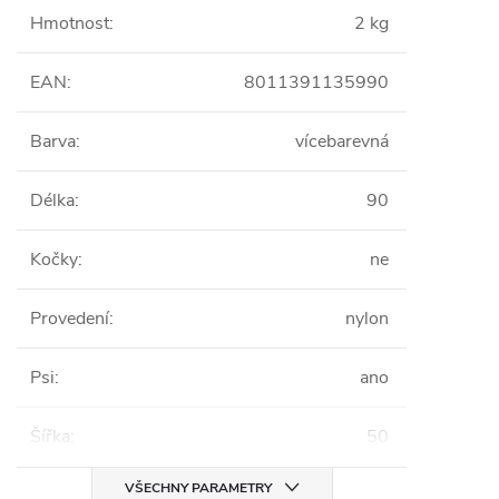
Hmotnost
:
2 kg
EAN
:
8011391135990
Barva
:
vícebarevná
Délka
:
90
Kočky
:
ne
Provedení
:
nylon
Psi
:
ano
Šířka
:
50
VŠECHNY PARAMETRY