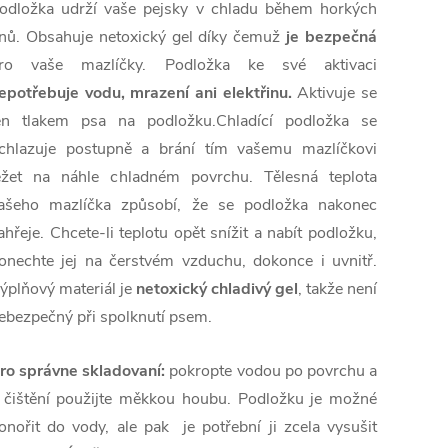
odložka udrží vaše pejsky v chladu během horkých
nů. Obsahuje netoxický gel díky čemuž
je bezpečná
ro vaše mazlíčky. Podložka ke své aktivaci
epotřebuje vodu, mrazení ani elektřinu.
Aktivuje se
en tlakem psa na podložku.Chladící podložka se
chlazuje postupně a brání tím vašemu mazlíčkovi
ežet na náhle chladném povrchu. Tělesná teplota
ašeho mazlíčka způsobí, že se podložka nakonec
ahřeje. Chcete-li teplotu opět snížit a nabít podložku,
onechte jej na čerstvém vzduchu, dokonce i uvnitř.
ýplňový materiál je
netoxický chladivý gel
, takže není
ebezpečný při spolknutí psem.
ro správne skladovaní:
pokropte vodou po povrchu a
 čištění použijte měkkou houbu. Podložku je možné
onořit do vody, ale pak je potřební ji zcela vysušit