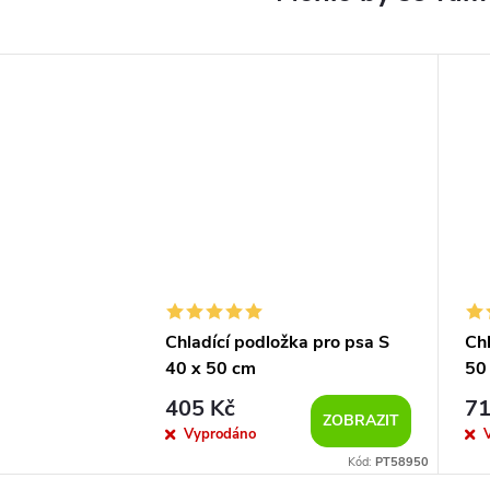
Chladící podložka pro psa S
Chl
40 x 50 cm
50
405 Kč
71
ZOBRAZIT
Vyprodáno
Kód:
PT58950