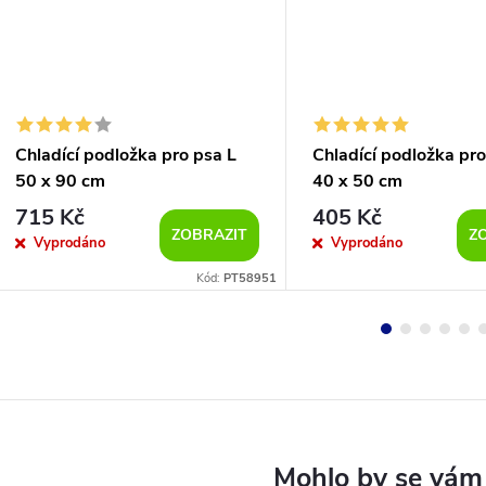
Chladící podložka pro psa L
Chladící podložka pro
50 x 90 cm
40 x 50 cm
715 Kč
405 Kč
ZOBRAZIT
Z
Vyprodáno
Vyprodáno
Kód:
PT58951