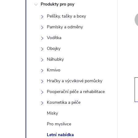
Produkty pro psy
s
Pelíšky, tašky a boxy
t
Pamlsky a odměny
r
Vodítka
Obojky
a
Náhubky
n
Krmivo
Hračky a výcvikové pomůcky
n
Pooperační péče a rehabilitace
í
Kosmetika a péče
Misky
p
Pro myslivce
a
Letní nabídka