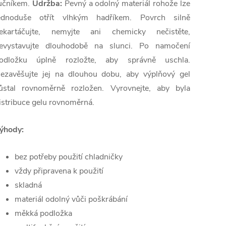
učníkem.
Údržba:
Pevný a odolný materiál rohože lze
ednoduše otřít vlhkým hadříkem. Povrch silně
ekartáčujte, nemyjte ani chemicky nečistěte,
evystavujte dlouhodobě na slunci. Po namočení
odložku úplně rozložte, aby správně uschla.
ezavěšujte jej na dlouhou dobu, aby výplňový gel
ůstal rovnoměrně rozložen. Vyrovnejte, aby byla
istribuce gelu rovnoměrná.
ýhody:
bez potřeby použití chladničky
vždy připravena k použití
skladná
materiál odolný vůči poškrábání
měkká podložka