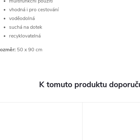
multifunkční použití
vhodná i pro cestování
voděodolná
suchá na dotek
recyklovatelná
ozměr:
50 x 90 cm
K tomuto produktu doporuču