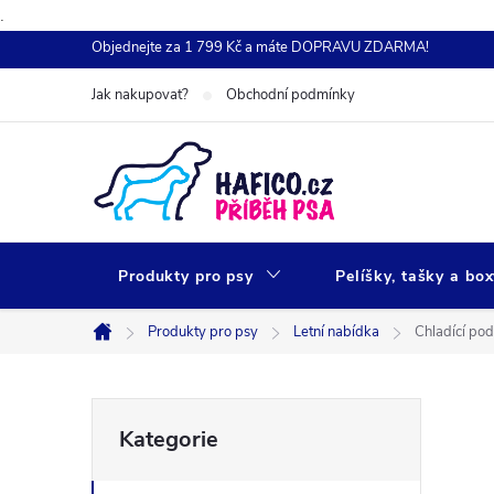
.
Přejít
Objednejte za 1 799 Kč a máte DOPRAVU ZDARMA!
na
Jak nakupovat?
Obchodní podmínky
obsah
Produkty pro psy
Pelíšky, tašky a bo
Produkty pro psy
Letní nabídka
Chladící po
Domů
P
Přeskočit
Kategorie
kategorie
o