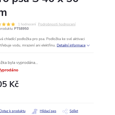
m
Podrobnosti hodnocení
1 hodnocení
produktu:
PT58950
vá chladící podložka pro psa. Podložka ke své aktivaci
třebuje vodu, mrazení ani elektřinu.
Detailní informace
ožka byla vyprodána…
yprodáno
05 Kč
ná
:
Dotaz k produktu
Hlídací pes
Sdílet