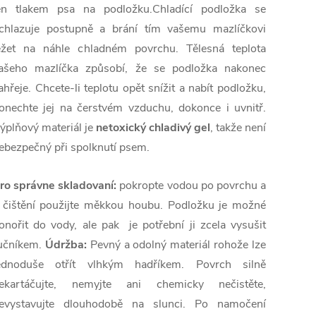
en tlakem psa na podložku.Chladící podložka se
chlazuje postupně a brání tím vašemu mazlíčkovi
ežet na náhle chladném povrchu. Tělesná teplota
ašeho mazlíčka způsobí, že se podložka nakonec
ahřeje. Chcete-li teplotu opět snížit a nabít podložku,
onechte jej na čerstvém vzduchu, dokonce i uvnitř.
ýplňový materiál je
netoxický chladivý gel
, takže není
ebezpečný při spolknutí psem.
ro správne skladovaní:
pokropte vodou po povrchu a
 čištění použijte měkkou houbu. Podložku je možné
onořit do vody, ale pak je potřební ji zcela vysušit
učníkem.
Údržba:
Pevný a odolný materiál rohože lze
ednoduše otřít vlhkým hadříkem. Povrch silně
ekartáčujte, nemyjte ani chemicky nečistěte,
evystavujte dlouhodobě na slunci. Po namočení