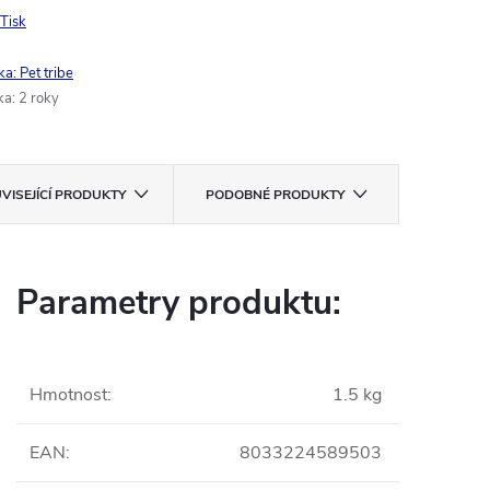
Tisk
ka:
Pet tribe
ka
:
2 roky
VISEJÍCÍ PRODUKTY
PODOBNÉ PRODUKTY
Parametry produktu:
Hmotnost
:
1.5 kg
EAN
:
8033224589503