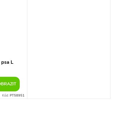
 psa L
OBRAZIT
Kód:
PT58951