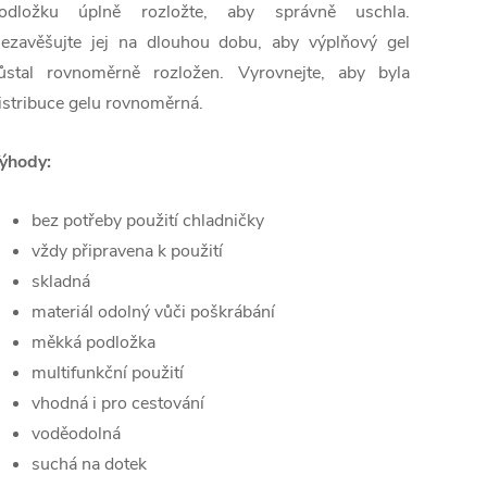
odložku úplně rozložte, aby správně uschla.
ezavěšujte jej na dlouhou dobu, aby výplňový gel
ůstal rovnoměrně rozložen. Vyrovnejte, aby byla
istribuce gelu rovnoměrná.
ýhody:
bez potřeby použití chladničky
vždy připravena k použití
skladná
materiál odolný vůči poškrábání
měkká podložka
multifunkční použití
vhodná i pro cestování
voděodolná
suchá na dotek