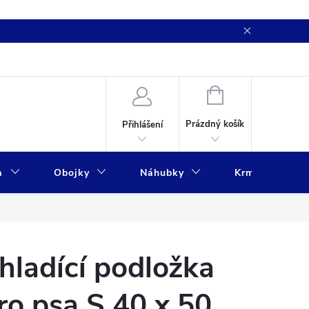
NÁKUPNÍ
KOŠÍK
Prázdný košík
Přihlášení
a
Obojky
Náhubky
Krmivo
hladící podložka
ro psa S 40 x 50