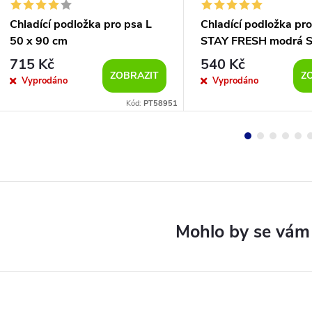
Chladící podložka pro psa L
Chladící podložka pr
50 x 90 cm
STAY FRESH modrá S
cm
715 Kč
540 Kč
ZOBRAZIT
Z
Vyprodáno
Vyprodáno
Kód:
PT58951