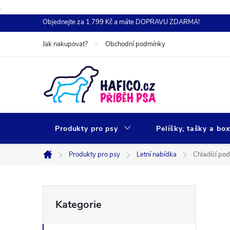
.
Přejít
Objednejte za 1 799 Kč a máte DOPRAVU ZDARMA!
na
Jak nakupovat?
Obchodní podmínky
obsah
Produkty pro psy
Pelíšky, tašky a bo
Produkty pro psy
Letní nabídka
Chladící po
Domů
P
Přeskočit
Kategorie
kategorie
o