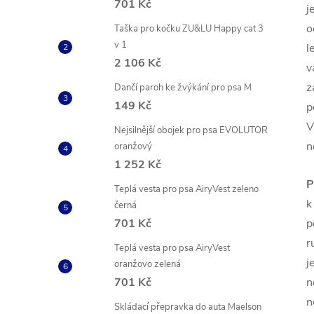
701 Kč
j
o
Taška pro kočku ZU&LU Happy cat 3
v 1
l
2 106 Kč
v
z
Dančí paroh ke žvýkání pro psa M
149 Kč
p
V
Nejsilnější obojek pro psa EVOLUTOR
n
oranžový
1 252 Kč
P
Teplá vesta pro psa AiryVest zeleno
k
černá
701 Kč
p
r
Teplá vesta pro psa AiryVest
j
oranžovo zelená
701 Kč
n
n
Skládací přepravka do auta Maelson