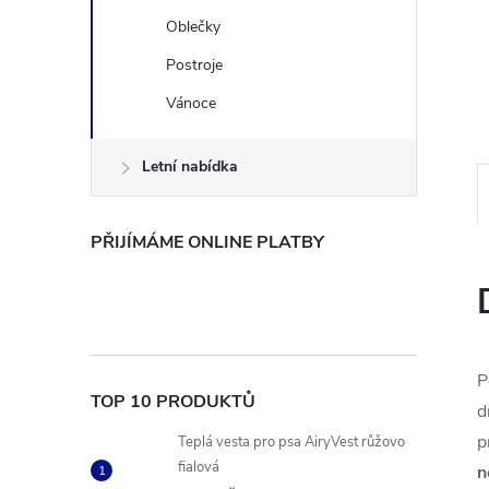
n
Oblečky
Postroje
e
Vánoce
l
Letní nabídka
PŘIJÍMÁME ONLINE PLATBY
P
TOP 10 PRODUKTŮ
d
p
Teplá vesta pro psa AiryVest růžovo
fialová
n