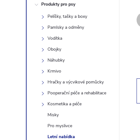
Produkty pro psy
s
Pelíšky, tašky a boxy
t
Pamlsky a odměny
r
Vodítka
Obojky
a
Náhubky
n
Krmivo
Hračky a výcvikové pomůcky
n
Pooperační péče a rehabilitace
í
Kosmetika a péče
Misky
p
Pro myslivce
a
Letní nabídka