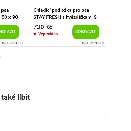
o psa
Chladící podložka pro psa
Chladíc
 50 x 90
STAY FRESH s hvězdičkami S
STAY FR
50 x 90 cm
80 x 90
730 Kč
1 100
OBRAZIT
ZOBRAZIT
Vyprodáno
Vypro
Kód:
REC1355
Kód:
REC1352