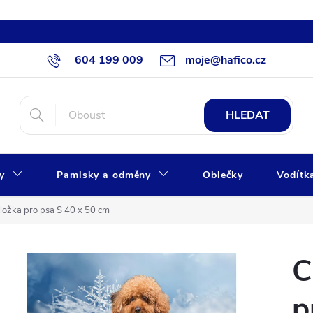
604 199 009
moje@hafico.cz
HLEDAT
xy
Pamlsky a odměny
Oblečky
Vodítk
dložka pro psa S 40 x 50 cm
C
p