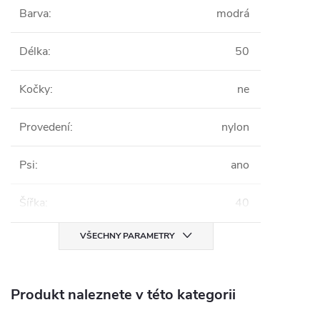
Barva
:
modrá
Délka
:
50
Kočky
:
ne
Provedení
:
nylon
Psi
:
ano
Šířka
:
40
VŠECHNY PARAMETRY
Produkt naleznete v této kategorii