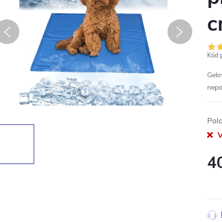
c
Kód 
Gelo
nepo
Pol
V
4
Měr
cena