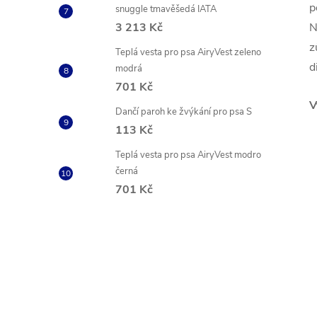
p
snuggle tmavěšedá IATA
3 213 Kč
N
z
Teplá vesta pro psa AiryVest zeleno
d
modrá
701 Kč
V
Dančí paroh ke žvýkání pro psa S
113 Kč
Teplá vesta pro psa AiryVest modro
černá
701 Kč