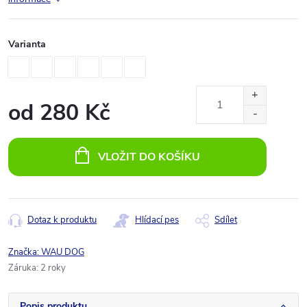
Varianta
od
280 Kč
Měrná
cena:
VLOŽIT DO KOŠÍKU
Dotaz k produktu
Hlídací pes
Sdílet
Značka:
WAU DOG
Záruka
:
2 roky
Popis produktu