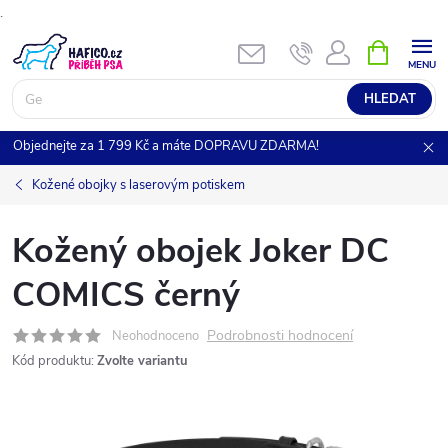
.
Přejít
NÁKUPNÍ
KOŠÍK
na
obsah
HLEDAT
Objednejte za 1 799 Kč a máte DOPRAVU ZDARMA!
Kožené obojky s laserovým potiskem
Kožený obojek Joker DC
COMICS černý
Podrobnosti hodnocení
Neohodnoceno
Kód produktu:
Zvolte variantu