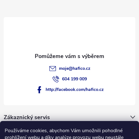
a
t
í
moje
@
hafico.cz
604 199 009
http://facebook.com/hafico.cz
Zákaznický servis
Používáme cookies, abychom Vám umožnili pohodlné
Novinky
prohlížení webu a díky analýze provozu webu neustále