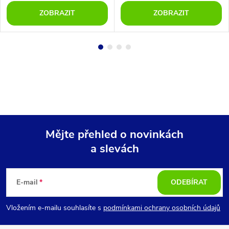
ZOBRAZIT
ZOBRAZIT
Mějte přehled o novinkách
a slevách
Z
á
E-mail
ODEBÍRAT
p
Vložením e-mailu souhlasíte s
podmínkami ochrany osobních údajů