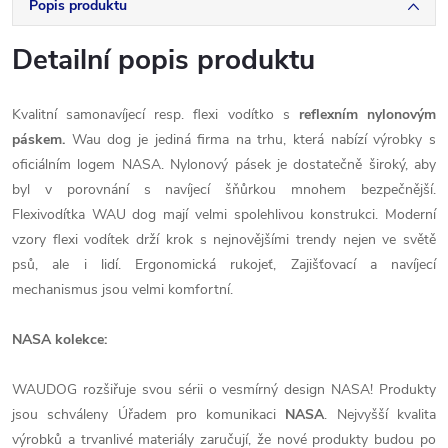
Popis produktu
Detailní popis produktu
Kvalitní
samonavíjecí
resp.
flexi
vodítko
s
reflexním
nylonovým
páskem
.
Wau
dog
je
jediná
firma
na
trhu
, která nabízí
výrobky
s
oficiálním
logem
NASA
.
Nylonový
pásek je
dostatečně
široký,
aby
byl
v porovnání
s
navíjecí
šňůrkou
mnohem
bezpečnější
.
Flexivodítka
WAU
dog
mají velmi
spolehlivou
konstrukci
.
Moderní
vzory
flexi
vodítek
drží
krok s
nejnovějšími trendy
nejen
ve světě
psů
, ale
i
lidí.
Ergonomická
rukojeť,
Zajišťovací
a
navíjecí
mechanismus
jsou
velmi
komfortní
.
NASA
kolekce
:
WAUDOG
rozšiřuje svou
sérii
o
vesmírný
design
NASA
!
Produkty
jsou schváleny
Úřadem
pro komunikaci
NASA
.
Nejvyšší
kvalita
výrobků
a
trvanlivé
materiály zaručují
, že
nové produkty
budou
po