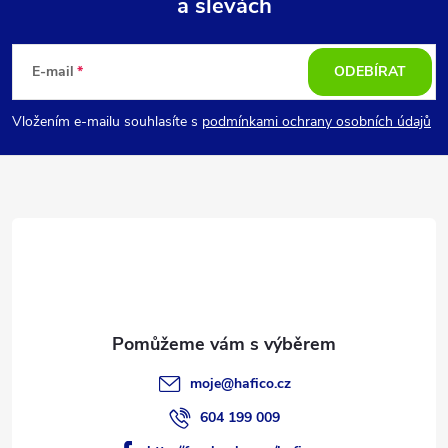
a slevách
Z
á
E-mail
ODEBÍRAT
p
Vložením e-mailu souhlasíte s
podmínkami ochrany osobních údajů
a
t
í
moje
@
hafico.cz
604 199 009