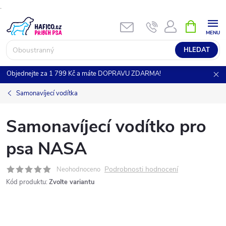
.
Přejít
NÁKUPNÍ
KOŠÍK
na
obsah
HLEDAT
Objednejte za 1 799 Kč a máte DOPRAVU ZDARMA!
Samonavíjecí vodítka
Samonavíjecí vodítko pro
psa NASA
Podrobnosti hodnocení
Neohodnoceno
Kód produktu:
Zvolte variantu