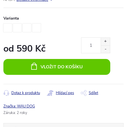
Varianta
od
590 Kč
Měrná
cena:
VLOŽIT DO KOŠÍKU
Dotaz k produktu
Hlídací pes
Sdílet
Značka:
WAU DOG
Záruka
:
2 roky