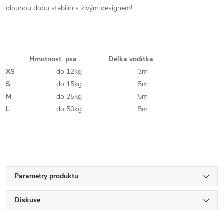
dlouhou
dobu
stabilní
s živým
designem
!
Hmotnost psa
Délka vodítka
XS
do 12kg
3m
S
do 15kg
5m
M
do 25kg
5m
L
do 50kg
5m
Parametry produktu
Diskuse