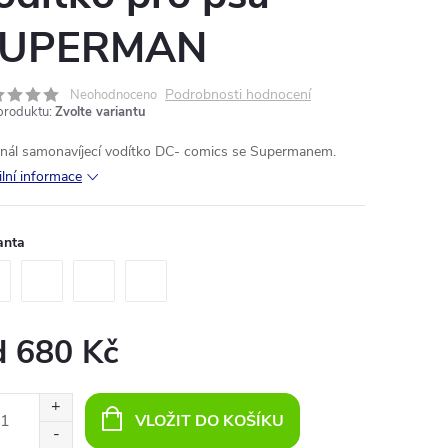
UPERMAN
Podrobnosti hodnocení
Neohodnoceno
produktu:
Zvolte variantu
inál samonavíjecí vodítko DC- comics se Supermanem.
ilní informace
anta
d
680 Kč
ná
:
VLOŽIT DO KOŠÍKU