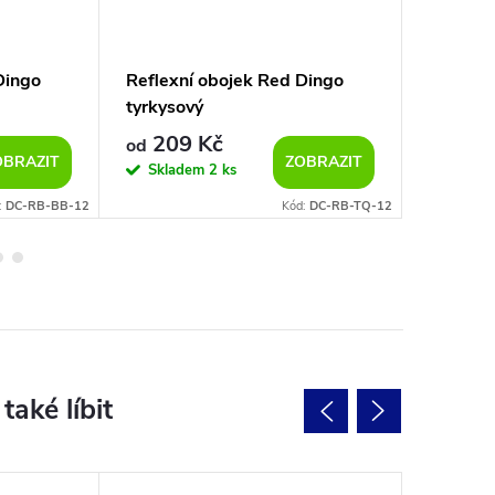
Dingo
Reflexní obojek Red Dingo
Kožený 
tyrkysový
fialový
209 Kč
250 K
od
OBRAZIT
ZOBRAZIT
Skladem
2 ks
Sklad
:
DC-RB-BB-12
Kód:
DC-RB-TQ-12