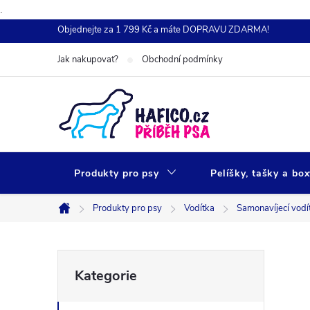
.
Přejít
Objednejte za 1 799 Kč a máte DOPRAVU ZDARMA!
na
Jak nakupovat?
Obchodní podmínky
obsah
Produkty pro psy
Pelíšky, tašky a bo
Produkty pro psy
Vodítka
Samonavíjecí vodí
Domů
P
Přeskočit
Kategorie
kategorie
o