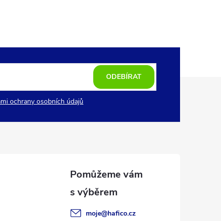
ODEBÍRAT
mi ochrany osobních údajů
moje
@
hafico.cz