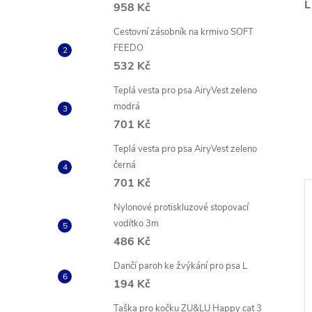
L
958 Kč
Cestovní zásobník na krmivo SOFT
FEEDO
532 Kč
Teplá vesta pro psa AiryVest zeleno
modrá
701 Kč
Teplá vesta pro psa AiryVest zeleno
černá
701 Kč
Nylonové protiskluzové stopovací
vodítko 3m
486 Kč
Dančí paroh ke žvýkání pro psa L
194 Kč
Taška pro kočku ZU&LU Happy cat 3