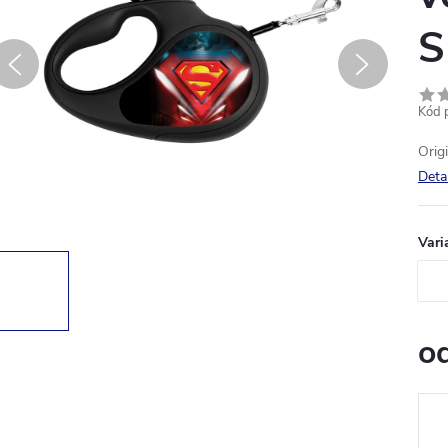
S
Kód 
Orig
Deta
Vari
o
Měr
cena