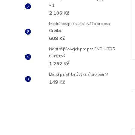
v 1
2 106 Kč
ný obojek Soft
Kulatý stahovací bílý obojek
Modré bezpečnostní světlo pro psa
Orbiloc
608 Kč
č
199 Kč
od
ZOBRAZIT
ZOBRAZIT
Vyprodáno
Nejsilnější obojek pro psa EVOLUTOR
oranžový
Kód:
COL22301
Kód:
COL753715
1 252 Kč
Dančí paroh ke žvýkání pro psa M
149 Kč