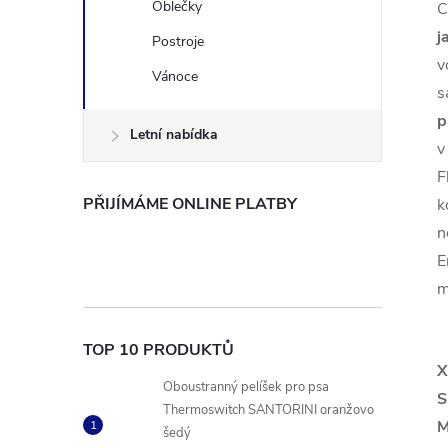
Oblečky
C
j
Postroje
v
Vánoce
s
p
Letní nabídka
v
F
PŘIJÍMÁME ONLINE PLATBY
k
n
E
m
TOP 10 PRODUKTŮ
X
Oboustranný pelíšek pro psa
S
Thermoswitch SANTORINI oranžovo
šedý