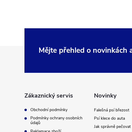
Z
Mějte přehled o novinkách
á
p
a
Zákaznický servis
Novinky
t
Obchodní podmínky
Falešná psí březost
Podmínky ochrany osobních
Psí klece do auta
í
údajů
Jak správně pečovat 
Reklamace zboží