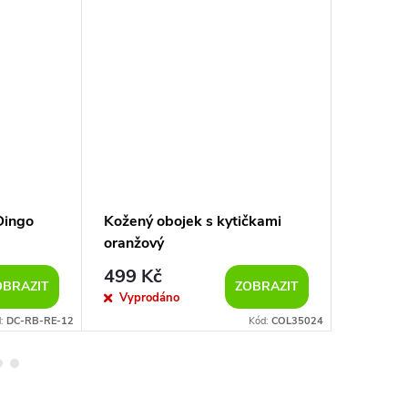
Dingo
Kožený obojek s kytičkami
Kulatý 
oranžový
hnědý
499 Kč
210
od
OBRAZIT
ZOBRAZIT
Vyprodáno
Sklad
d:
DC-RB-RE-12
Kód:
COL35024