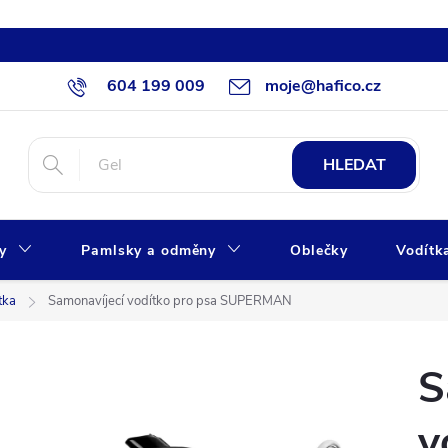
604 199 009
moje@hafico.cz
HLEDAT
xy
Pamlsky a odměny
Oblečky
Vodítk
tka
Samonavíjecí vodítko pro psa SUPERMAN
S
v