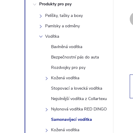
Produkty pro psy
s
Pelíšky, tašky a boxy
t
Pamlsky a odměny
r
Vodítka
Bavlněná vodítka
a
Bezpečnostní pás do auta
n
Rozdvojky pro psy
Kožená vodítka
n
Stopovací a lovecká vodítka
í
Nejsilnější vodítka z Collartexu
Nylonová vodítka RED DINGO
p
Samonavíjecí vodítka
a
Kožená vodítka