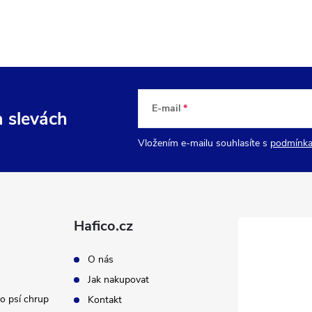
E-mail
a slevách
Vložením e-mailu souhlasíte s
podmínka
Hafico.cz
O nás
Jak nakupovat
o psí chrup
Kontakt