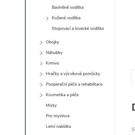
n
Bavlněné vodítka
Kožené vodítka
e
Stopovací a lovecké vodítka
l
Obojky
Náhubky
Krmivo
Hračky a výcvikové pomůcky
Pooperační péče a rehabilitace
Kosmetika a péče
Misky
Pro myslivce
Letní nabídka
S