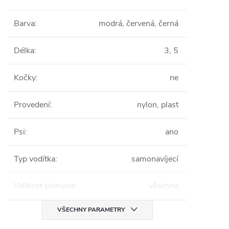
Barva
:
modrá, červená, černá
Délka
:
3, 5
Kočky
:
ne
Provedení
:
nylon, plast
Psi
:
ano
Typ vodítka
:
samonavíjecí
Velikost plemene
:
všechna
VŠECHNY PARAMETRY