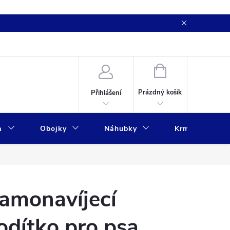
NÁKUPNÍ
KOŠÍK
Prázdný košík
Přihlášení
a
Obojky
Náhubky
Krmivo
amonavíjecí
odítko pro psa