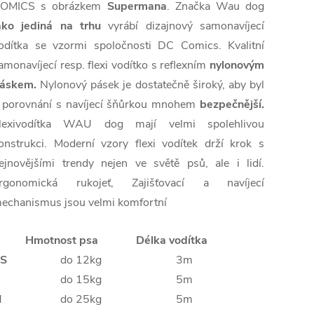
OMICS s obrázkem
Supermana
. Značka Wau dog
ako jediná na trhu
vyrábí dizajnový samonavíjecí
odítka se vzormi spoločnosti DC Comics.
Kvalitní
amonavíjecí
resp.
flexi
vodítko
s
reflexním
nylonovým
áskem
.
Nylonový
pásek je
dostatečně
široký,
aby
byl
 porovnání
s
navíjecí
šňůrkou
mnohem
bezpečnější
.
lexivodítka
WAU
dog
mají velmi
spolehlivou
onstrukci
.
Moderní
vzory
flexi
vodítek
drží
krok s
ejnovějšími trendy
nejen
ve světě
psů
, ale
i
lidí.
rgonomická
rukojeť,
Zajišťovací
a
navíjecí
echanismus
jsou
velmi
komfortní
Hmotnost psa
Délka vodítka
S
do 12kg
3m
do 15kg
5m
M
do 25kg
5m