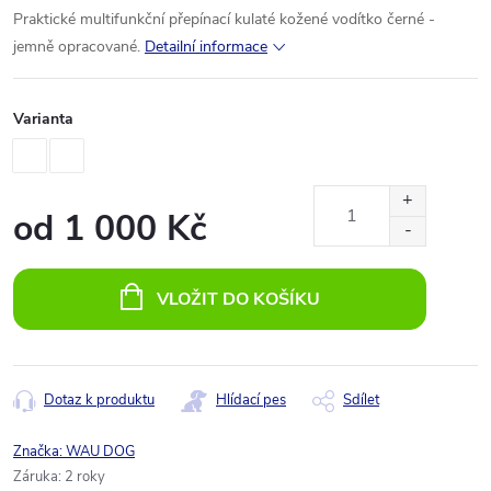
Praktické
multifunkční
přepínací
kulaté
kožené
vodítko
černé
-
jemně
opracované
.
Detailní informace
Varianta
od
1 000 Kč
Měrná
cena:
VLOŽIT DO KOŠÍKU
Dotaz k produktu
Hlídací pes
Sdílet
Značka:
WAU DOG
Záruka
:
2 roky