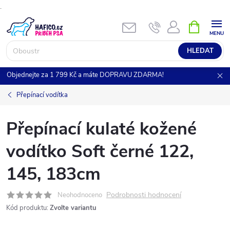
.
Přejít
NÁKUPNÍ
KOŠÍK
na
obsah
HLEDAT
Objednejte za 1 799 Kč a máte DOPRAVU ZDARMA!
Přepínací vodítka
Přepínací kulaté kožené
vodítko Soft černé 122,
145, 183cm
Podrobnosti hodnocení
Neohodnoceno
Kód produktu:
Zvolte variantu