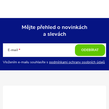
Mějte přehled o novinkách
a slevách
Z
á
E-mail
ODEBÍRAT
p
Vložením e-mailu souhlasíte s
podmínkami ochrany osobních údajů
a
t
í