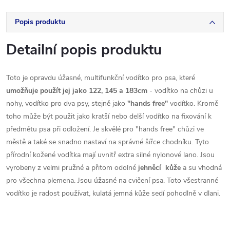
Popis produktu
Detailní popis produktu
Toto
je opravdu
úžasné,
multifunkční
vodítko
pro
psa
, které
umožňuje
použít jej
jako
122
,
145
a
183cm
-
vodítko
na
chůzi
u
nohy
, vodítko
pro dva
psy
, stejně
jako
"
hands
free
"
vodítko
.
Kromě
toho může být
použit jako
kratší
nebo delší
vodítko
na
fixování
k
předmětu
psa
při odložení
.
Je
skvělé
pro
"
hands
free
"
chůzi
ve
městě a
také se
snadno
nastaví
na správné
šířce
chodníku
.
Tyto
přírodní
kožené
vodítka
mají uvnitř
extra
silné
nylonové
lano
.
Jsou
vyrobeny
z velmi
pružné
a
přitom
odolné
jehněcí kůže
a
su vhodná
pro
všechna plemena
.
Jsou
úžasné
na cvičení
psa
.
Toto
všestranné
vodítko
je
radost
používat,
kulatá
jemná
kůže
sedí
pohodlně
v
dlani
.