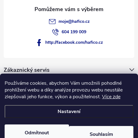
moje
@
hafico.cz
604 199 009
http://facebook.com/hafico.cz
Zákaznický servis
Používáme cookies, abychom Vám umožnili pohodlné
Novinky
prohlížení webu a díky analýze provozu webu neustále
zlepšovali jeho funkce, výkon a použitelnost.
Více zde
Hafico.cz
Nastavení
Copyright 2026
Hafico.cz
. Všechna práva vyhrazena.
Odmítnout
Souhlasím