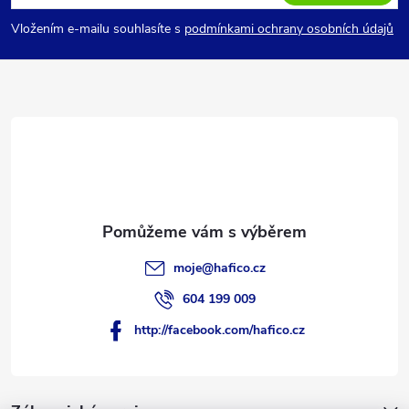
p
Vložením e-mailu souhlasíte s
podmínkami ochrany osobních údajů
a
t
í
moje
@
hafico.cz
604 199 009
http://facebook.com/hafico.cz