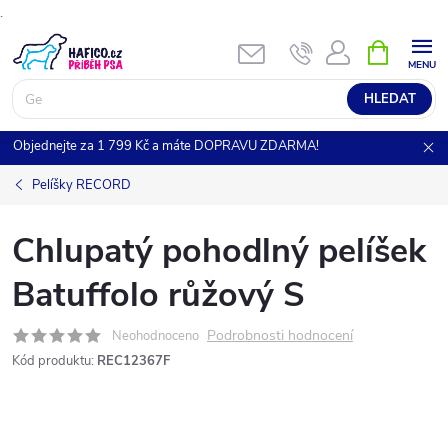
.
Přejít
NÁKUPNÍ
KOŠÍK
na
obsah
HLEDAT
Objednejte za 1 799 Kč a máte DOPRAVU ZDARMA!
Pelíšky RECORD
Chlupatý pohodlný pelíšek
Batuffolo růžový S
Podrobnosti hodnocení
Neohodnoceno
Kód produktu:
REC12367F