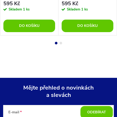
595 Kč
595 Kč
Skladem
1 ks
Skladem
1 ks
DO KOŠÍKU
DO KOŠÍKU
Mějte přehled o novinkách
a slevách
Z
á
E-mail
ODEBÍRAT