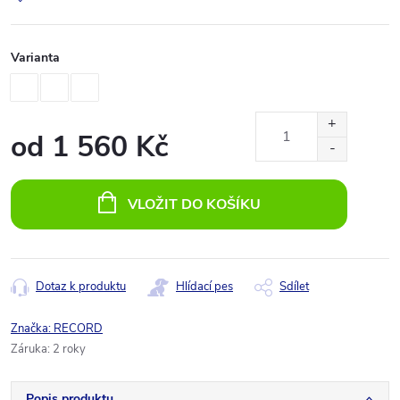
Varianta
od
1 560 Kč
Měrná
cena:
VLOŽIT DO KOŠÍKU
Dotaz k produktu
Hlídací pes
Sdílet
Značka:
RECORD
Záruka
:
2 roky
Popis produktu