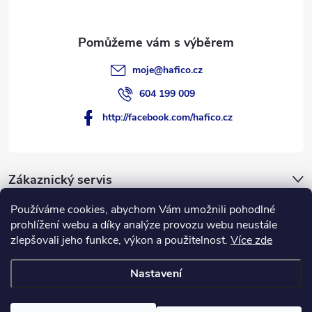
moje
@
hafico.cz
604 199 009
http://facebook.com/hafico.cz
Zákaznický servis
Používáme cookies, abychom Vám umožnili pohodlné
Novinky
prohlížení webu a díky analýze provozu webu neustále
zlepšovali jeho funkce, výkon a použitelnost.
Více zde
Hafico.cz
Nastavení
Copyright 2026
Hafico.cz
. Všechna práva vyhrazena.