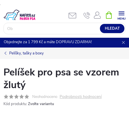
.
Přejít
NÁKUPNÍ
KOŠÍK
na
obsah
HLEDAT
Objednejte za 1 799 Kč a máte DOPRAVU ZDARMA!
Pelíšky, tašky a boxy
Pelíšek pro psa se vzorem
žlutý
Podrobnosti hodnocení
Neohodnoceno
Kód produktu:
Zvolte variantu