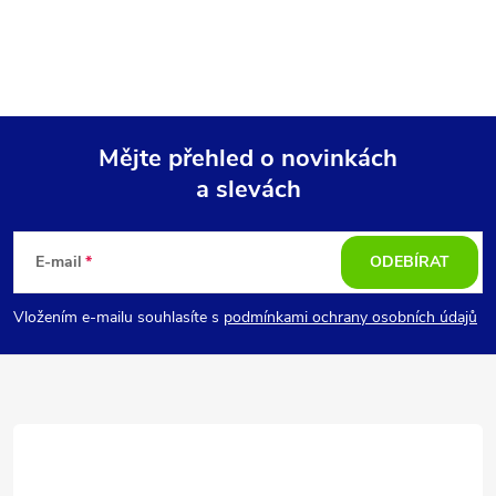
Mějte přehled o novinkách
a slevách
Z
á
E-mail
ODEBÍRAT
p
Vložením e-mailu souhlasíte s
podmínkami ochrany osobních údajů
a
t
í