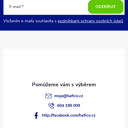
á
E-mail
ODEBÍRAT
p
Vložením e-mailu souhlasíte s
podmínkami ochrany osobních údajů
a
t
í
moje
@
hafico.cz
604 199 009
http://facebook.com/hafico.cz