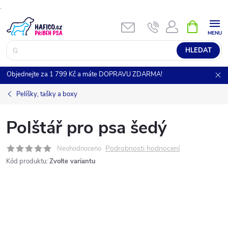
.
Přejít
NÁKUPNÍ
KOŠÍK
na
obsah
HLEDAT
Objednejte za 1 799 Kč a máte DOPRAVU ZDARMA!
Pelíšky, tašky a boxy
Polštář pro psa šedý
Podrobnosti hodnocení
Neohodnoceno
Kód produktu:
Zvolte variantu