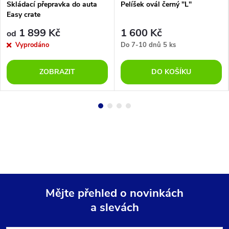
Skládací přepravka do auta
Pelíšek ovál černý "L"
Easy crate
1 899 Kč
1 600 Kč
od
Vyprodáno
Do 7-10 dnů
5 ks
ZOBRAZIT
DO KOŠÍKU
Mějte přehled o novinkách
a slevách
Z