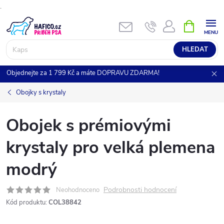
.
Přejít
NÁKUPNÍ
KOŠÍK
na
obsah
HLEDAT
Objednejte za 1 799 Kč a máte DOPRAVU ZDARMA!
Obojky s krystaly
Obojek s prémiovými
krystaly pro velká plemena
modrý
Podrobnosti hodnocení
Neohodnoceno
Kód produktu:
COL38842