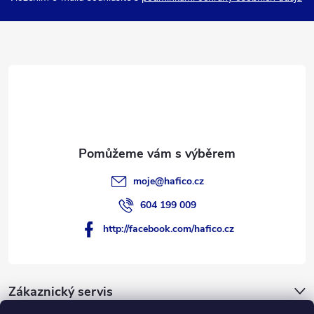
a
t
í
moje
@
hafico.cz
604 199 009
http://facebook.com/hafico.cz
Zákaznický servis