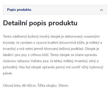
Popis produktu
Detailní popis produktu
Tento nádherný
kožený
modrý
obojek
je
dekorovaný
vsazenými
krystaly.
Je
vyroben
z
vysoce kvalitní
dvouvrstvé
kůže
,
je
měkký
a
trvanlivý
a má
velmi jemně
tónovaný
béžový
podklad
.
Obojek
je
ideální i
pro psy
s
citlivou kůží
.
Tento obojek
se stane
opravdu
stylovou
výbavou
Vašeho
psa
.
Je
lehký
, měkký
,
trvanlivý
,
silný
a
pohodlný
.
Aby
byl
obojek
opravdu
pevný
má uvnitř
všitý
nylonový
pásek
.
Obvod
krku
46-60cm
.
Šířka
obojku
:
35mm
.