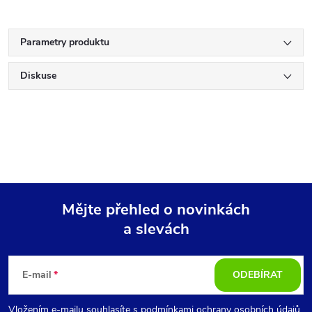
Parametry produktu
Diskuse
Mějte přehled o novinkách
a slevách
Z
á
E-mail
ODEBÍRAT
p
Vložením e-mailu souhlasíte s
podmínkami ochrany osobních údajů