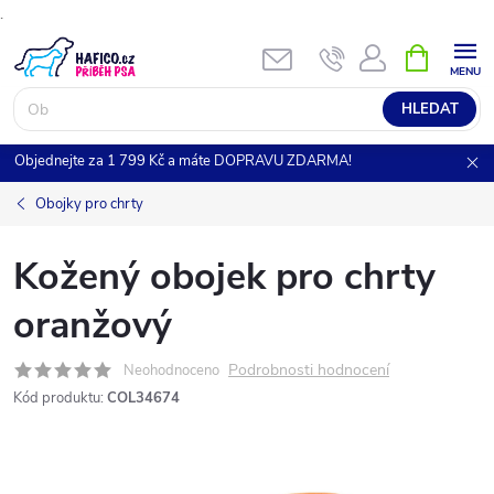
.
Přejít
NÁKUPNÍ
KOŠÍK
na
obsah
HLEDAT
Objednejte za 1 799 Kč a máte DOPRAVU ZDARMA!
Obojky pro chrty
Kožený obojek pro chrty
oranžový
Podrobnosti hodnocení
Neohodnoceno
Kód produktu:
COL34674