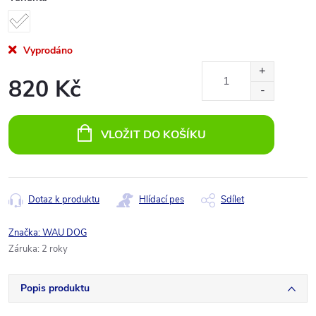
Vyprodáno
820 Kč
Měrná
cena:
VLOŽIT DO KOŠÍKU
Dotaz k produktu
Hlídací pes
Sdílet
Značka:
WAU DOG
Záruka
:
2 roky
Popis produktu