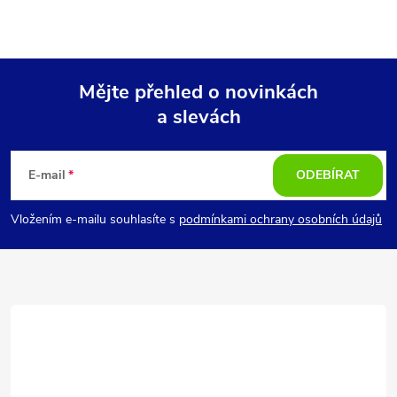
Mějte přehled o novinkách
a slevách
Z
á
E-mail
ODEBÍRAT
p
Vložením e-mailu souhlasíte s
podmínkami ochrany osobních údajů
a
t
í