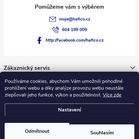
moje
@
hafico.cz
604 199 009
http://facebook.com/hafico.cz
Zákaznický servis
Používáme cookies, abychom Vám umožnili pohodlné
Novinky
prohlížení webu a díky analýze provozu webu neustále
zlepšovali jeho funkce, výkon a použitelnost.
Více zde
Hafico.cz
Nastavení
Copyright 2026
Hafico.cz
. Všechna práva vyhrazena.
Odmítnout
Souhlasím
Vytvořil Shoptet