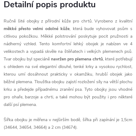
Detailní popis produktu
Ručně šité obojky z přírodní kůže pro chrtů. Vyrobeno z kvalitní
měkké přesto velmi odolné kůže
, která bude vyhovovat psům s
citlivou pokožkou. Měkké polstrování poskytuje pocit pružnosti a
nádherný vzhled. Tento komfortní lehký obojek je nabízen ve 4
velikostech a vypadá skvěle na štěňatech i velkých plemenech psů.
Tvar obojku byl speciáně
navržen pro plemena chrtů
, které potřebují
s ohledem na své elegantní dlouhé, tenké krky a vysokou rychlost,
kterou umí dosáhnout prakticky v okamžiku, hrubší obojek jako
běžné plemena. Tloušťka obojku zajistí rozložení síly na větší plochu
krku a předejde případnému zranění psa. Tyto obojky jsou vhodné
pro ohaře, barzoje a chrti, a také mohou být použity i pro některé
další psí plemena.
Šířka obojku je měřena v nejširším bodě, šířka při zapínání je 1,5cm
(34644, 34654, 34664) a 2 cm (34674).