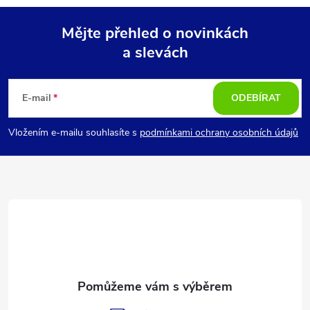
Mějte přehled o novinkách
a slevách
Z
á
E-mail
ODEBÍRAT
p
Vložením e-mailu souhlasíte s
podmínkami ochrany osobních údajů
a
t
í