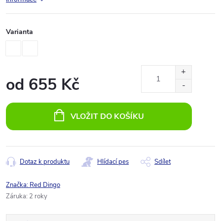
Varianta
od
655 Kč
Měrná
cena:
VLOŽIT DO KOŠÍKU
Dotaz k produktu
Hlídací pes
Sdílet
Značka:
Red Dingo
Záruka
:
2 roky