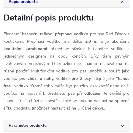
Popis produktu
Detailní popis produktu
Elegantní bezpeční reflexní
přepínací vodítko
pro psa Red Dingo s
kostičkami. Přepínací vodítko má délku
2,0 m
a je ukončena
kvalitními karabinami
přiměřeně silnými k tloušťce vodítka s
jedinečným designem na obou koncích. Díky třem pevným
svařovaným nerezovým D-kroužkem je snadno nastavitelná na
různé použití. Multifunkční vodítko pro psa umožňuje použít jako
vodítko
pro chůzi u nohy,
vodítko
pro 2 psy,
stejně jako "
hands
free
" vodítko. Kromě toho může být použito jako kratší nebo delší
vodítko na fixování k předmětu psa
při odložení
. Je skvělé pro
"hands free" chůzi ve městě a také se snadno nastaví na správné
šířku chodníku (možnost nastavit až na 3 různé délky)..
Parametry produktu