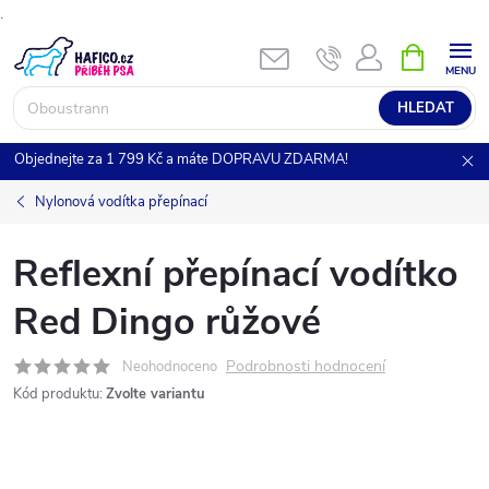
.
Přejít
NÁKUPNÍ
KOŠÍK
na
obsah
HLEDAT
Objednejte za 1 799 Kč a máte DOPRAVU ZDARMA!
Nylonová vodítka přepínací
Reflexní přepínací vodítko
Red Dingo růžové
Podrobnosti hodnocení
Neohodnoceno
Kód produktu:
Zvolte variantu