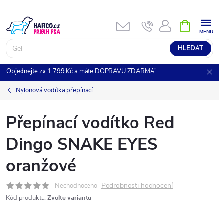
.
Přejít
NÁKUPNÍ
KOŠÍK
na
obsah
HLEDAT
Objednejte za 1 799 Kč a máte DOPRAVU ZDARMA!
Nylonová vodítka přepínací
Přepínací vodítko Red
Dingo SNAKE EYES
oranžové
Podrobnosti hodnocení
Neohodnoceno
Kód produktu:
Zvolte variantu