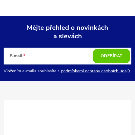
Mějte přehled o novinkách
a slevách
Z
á
E-mail
ODEBÍRAT
p
Vložením e-mailu souhlasíte s
podmínkami ochrany osobních údajů
a
t
í