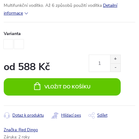
Multifunkční vodítko. Až 6 způsobů použití vodítka
Detailní
informace
Varianta
od
588 Kč
Měrná
cena:
VLOŽIT DO KOŠÍKU
Dotaz k produktu
Hlídací pes
Sdílet
Značka:
Red Dingo
Záruka
:
2 roky