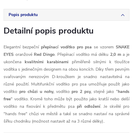
Popis produktu
Detailní popis produktu
Elegantní bezpeční
přepínací vodítko pro psa
se vzorem
SNAKE
EYES
oranžové
Red Dingo
. Přepínací vodítko má délku
2,0 m
a je
ukončena
kvalitními karabinami
přiměřeně silnými k tloušťce
vodítka s jedinečným designem na obou koncích. Díky třem pevným
svařovaným nerezovým D-kroužkem je snadno nastavitelná na
různé použití. Multifunkční vodítko pro psa umožňuje použít jako
vodítko
pro chůzi u nohy,
vodítko
pro 2 psy,
stejně jako "
hands
free
" vodítko. Kromě toho může být použito jako kratší nebo delší
vodítko na fixování k předmětu psa
při odložení
. Je skvělé pro
"hands free" chůzi ve městě a také se snadno nastaví na správné
šířku chodníku (možnost nastavit až na 3 různé délky)..