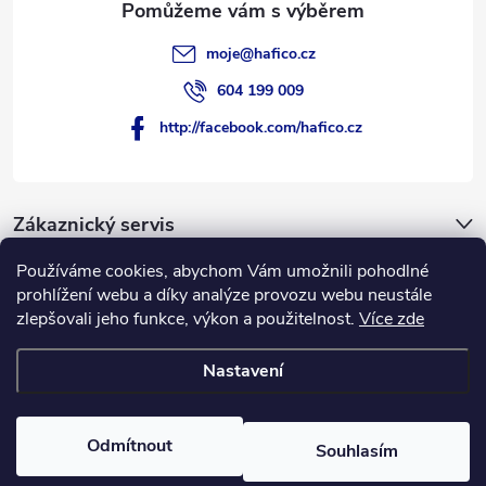
moje
@
hafico.cz
604 199 009
http://facebook.com/hafico.cz
Zákaznický servis
Používáme cookies, abychom Vám umožnili pohodlné
Novinky
prohlížení webu a díky analýze provozu webu neustále
zlepšovali jeho funkce, výkon a použitelnost.
Více zde
Hafico.cz
Nastavení
Copyright 2026
Hafico.cz
. Všechna práva vyhrazena.
Odmítnout
Souhlasím
Vytvořil Shoptet