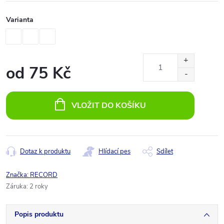
Varianta
od
75 Kč
Měrná
cena:
VLOŽIT DO KOŠÍKU
Dotaz k produktu
Hlídací pes
Sdílet
Značka:
RECORD
Záruka
:
2 roky
Popis produktu