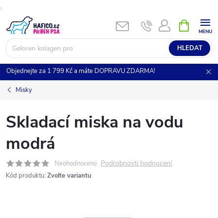
.
Přejít
NÁKUPNÍ
KOŠÍK
na
obsah
HLEDAT
Objednejte za 1 799 Kč a máte DOPRAVU ZDARMA!
Misky
Skladací miska na vodu
modrá
Podrobnosti hodnocení
Neohodnoceno
Kód produktu:
Zvolte variantu