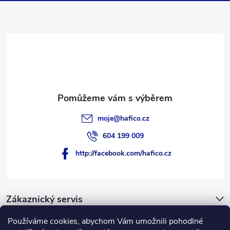
a
t
í
moje
@
hafico.cz
604 199 009
http://facebook.com/hafico.cz
Zákaznický servis
Používáme cookies, abychom Vám umožnili pohodlné
Novinky