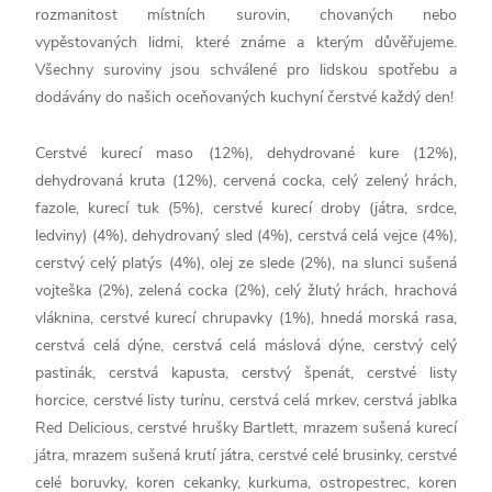
rozmanitost místních surovin, chovaných nebo
vypěstovaných lidmi, které známe a kterým důvěřujeme.
Všechny suroviny jsou schválené pro lidskou spotřebu a
dodávány do našich oceňovaných kuchyní čerstvé každý den!
Cerstvé kurecí maso (12%), dehydrované kure (12%),
dehydrovaná kruta (12%), cervená cocka, celý zelený hrách,
fazole, kurecí tuk (5%), cerstvé kurecí droby (játra, srdce,
ledviny) (4%), dehydrovaný sled (4%), cerstvá celá vejce (4%),
cerstvý celý platýs (4%), olej ze slede (2%), na slunci sušená
vojteška (2%), zelená cocka (2%), celý žlutý hrách, hrachová
vláknina, cerstvé kurecí chrupavky (1%), hnedá morská rasa,
cerstvá celá dýne, cerstvá celá máslová dýne, cerstvý celý
pastinák, cerstvá kapusta, cerstvý špenát, cerstvé listy
horcice, cerstvé listy turínu, cerstvá celá mrkev, cerstvá jablka
Red Delicious, cerstvé hrušky Bartlett, mrazem sušená kurecí
játra, mrazem sušená krutí játra, cerstvé celé brusinky, cerstvé
celé boruvky, koren cekanky, kurkuma, ostropestrec, koren