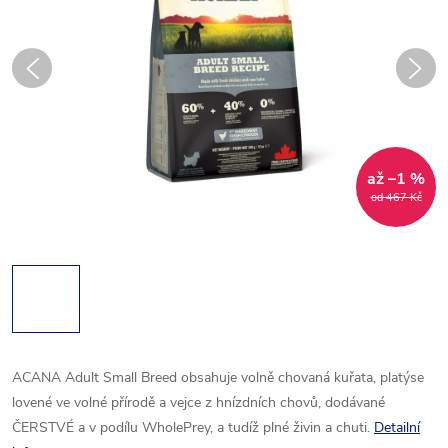
až –1 %
od 467 Kč
ACANA Adult Small Breed obsahuje volně chovaná kuřata, platýse
lovené ve volné přírodě a vejce z hnízdních chovů, dodávané
ČERSTVÉ a v podílu WholePrey, a tudíž plné živin a chuti.
Detailní