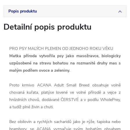
Popis produktu
Detailní popis produktu
PRO PSY MALÝCH PLEMEN OD JEDNOHO ROKU VĚKU
Matka příroda vytvořila psy jako masožravce, biologicky
uzpůsobené na stravu bohatou na rozmanité druhy mas s
malým podílem ovoce a zeleniny.
Proto krmivo ACANA Adult Small Breed obsahuje volně
chovaná kuřata, platýse lovené ve volné přírodě a vejce z
hnízdních chovů, dodávané ČERSTVÉ a v podílu WholePrey,
a tudíž plné živin a chuti.
Bez obilovin a rychlých sacharidů jako je rýže, tapioka nebo
brambory, se ACANA vyznačuje svým bohatým obsahem