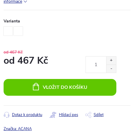
informace
Varianta
od 467 Kč
od
467 Kč
Měrná
cena:
VLOŽIT DO KOŠÍKU
Dotaz k produktu
Hlídací pes
Sdílet
Značka:
ACANA