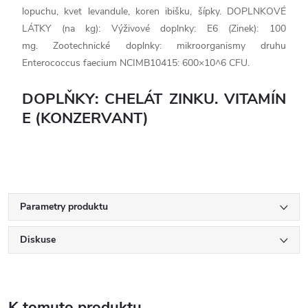
lopuchu, kvet levandule, koren ibišku, šípky. DOPLNKOVÉ
LÁTKY (na kg): Výživové doplnky: E6 (Zinek): 100
mg. Zootechnické doplnky: mikroorganismy druhu
Enterococcus faecium NCIMB10415: 600×10^6 CFU.
DOPLŇKY: CHELÁT ZINKU. VITAMÍN
E (KONZERVANT)
Parametry produktu
Diskuse
K tomuto produktu