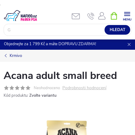
.
Přejít
NÁKUPNÍ
KOŠÍK
na
obsah
HLEDAT
Objednejte za 1 799 Kč a máte DOPRAVU ZDARMA!
Krmivo
Acana adult small breed
Podrobnosti hodnocení
Neohodnoceno
Kód produktu:
Zvolte variantu