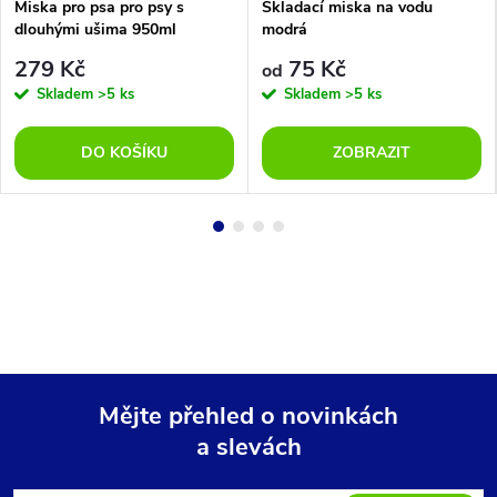
Miska pro psa pro psy s
Skladací miska na vodu
dlouhými ušima 950ml
modrá
279 Kč
75 Kč
od
Skladem
>5 ks
Skladem
>5 ks
DO KOŠÍKU
ZOBRAZIT
Mějte přehled o novinkách
a slevách
Z