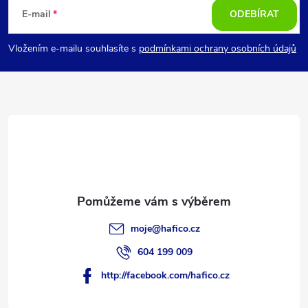
á
E-mail
ODEBÍRAT
p
Vložením e-mailu souhlasíte s
podmínkami ochrany osobních údajů
a
t
í
moje
@
hafico.cz
604 199 009
http://facebook.com/hafico.cz