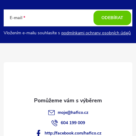
Z
á
E-mail
ODEBÍRAT
p
Vložením e-mailu souhlasíte s
podmínkami ochrany osobních údajů
a
t
í
moje
@
hafico.cz
604 199 009
http://facebook.com/hafico.cz