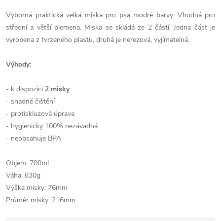
Výborná
praktická
velká
miska
pro
psa
modré barvy
.
Vhodná
pro
střední a větší
plemena
.
Miska
se skládá ze 2
částí.
Jedna
část je
vyrobena
z
tvrzeného
plastu,
druhá
je
nerezová
,
vyjímatelná
.
Výhody
:
-
k
dispozici
2
misky
-
snadné čištění
-
protiskluzová
úprava
-
hygienicky
100
%
nezávadná
-
neobsahuje
BPA
Objem
:
700ml
Váha:
630g
Výška
misky
:
76mm
Průměr
misky
:
216mm