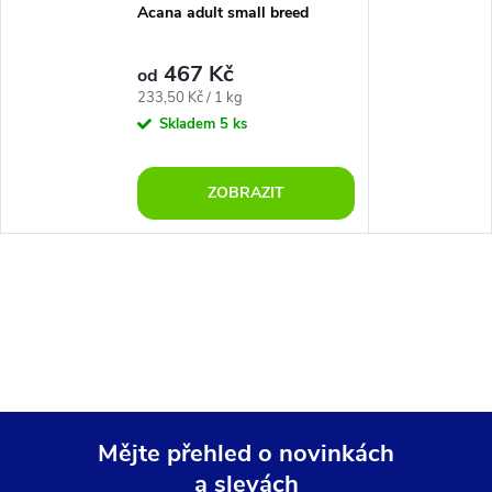
Acana adult small breed
467 Kč
od
Měrná
233,50 Kč / 1 kg
cena:
Skladem
5 ks
ZOBRAZIT
Mějte přehled o novinkách
a slevách