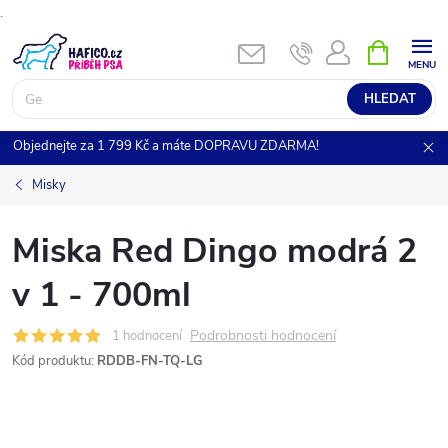
.
Přejít
NÁKUPNÍ
KOŠÍK
na
obsah
HLEDAT
Objednejte za 1 799 Kč a máte DOPRAVU ZDARMA!
Misky
Miska Red Dingo modrá 2
v 1 - 700ml
Podrobnosti hodnocení
1 hodnocení
Kód produktu:
RDDB-FN-TQ-LG