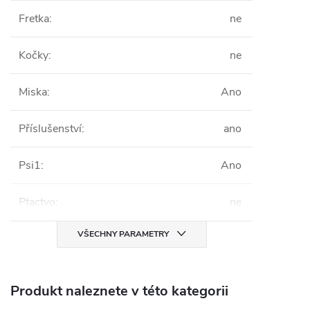
Fretka
:
ne
Kočky
:
ne
Miska
:
Ano
Příslušenství
:
ano
Psi1
:
Ano
Ptactvo
:
ne
VŠECHNY PARAMETRY
Produkt naleznete v této kategorii