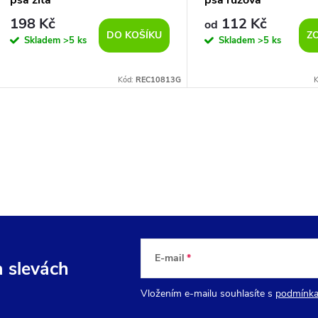
psa žltá
psa ružová
198 Kč
112 Kč
od
DO KOŠÍKU
Z
Skladem
>5 ks
Skladem
>5 ks
Kód:
REC10813G
E-mail
a slevách
Vložením e-mailu souhlasíte s
podmínka