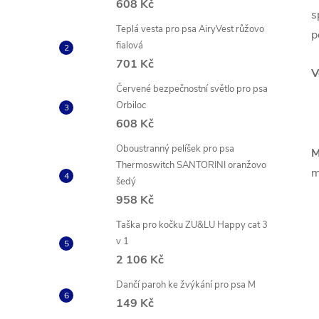
608 Kč
s
Teplá vesta pro psa AiryVest růžovo
p
fialová
701 Kč
V
Červené bezpečnostní světlo pro psa
Orbiloc
608 Kč
Oboustranný pelíšek pro psa
M
Thermoswitch SANTORINI oranžovo
m
šedý
958 Kč
Taška pro kočku ZU&LU Happy cat 3
v 1
2 106 Kč
Dančí paroh ke žvýkání pro psa M
149 Kč