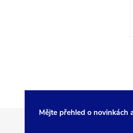
Z
Mějte přehled o novinkách
á