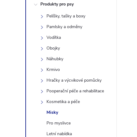
Produkty pro psy
s
Pelíšky, tašky a boxy
t
Pamlsky a odměny
r
Vodítka
Obojky
a
Náhubky
n
Krmivo
Hračky a výcvikové pomůcky
n
Pooperační péče a rehabilitace
í
Kosmetika a péče
Misky
p
Pro myslivce
a
Letní nabídka