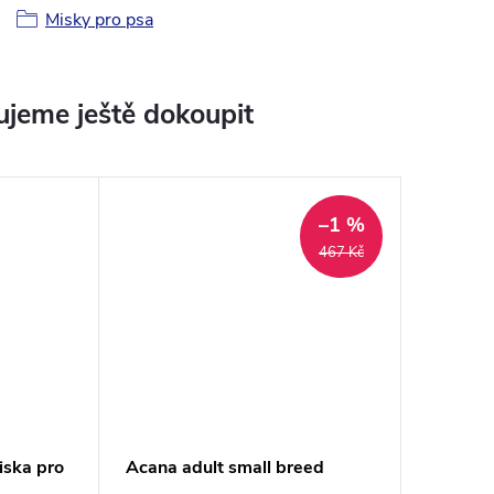
Misky pro psa
jeme ještě dokoupit
–1 %
467 Kč
iska pro
Acana adult small breed