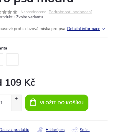
Podrobnosti hodnocení
Neohodnoceno
produktu:
Zvolte variantu
usové protiskluzová miska pro psa.
Detailní informace
anta
d
109 Kč
ná
:
VLOŽIT DO KOŠÍKU
Dotaz k produktu
Hlídací pes
Sdílet