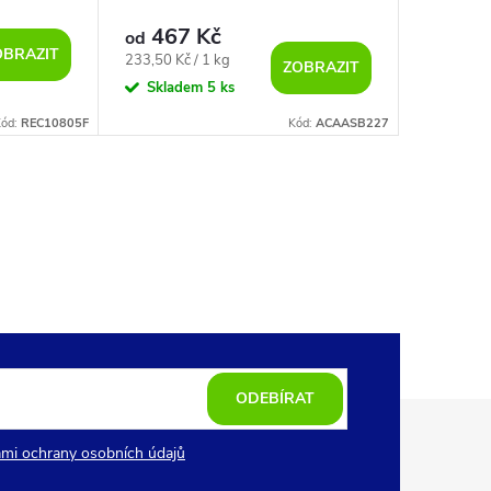
467 Kč
od
OBRAZIT
Měrná
233,50 Kč / 1 kg
ZOBRAZIT
cena:
Skladem
5 ks
Kód:
REC10805F
Kód:
ACAASB227
ODEBÍRAT
mi ochrany osobních údajů