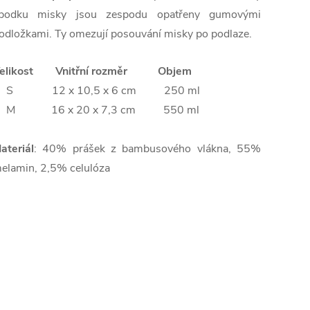
podku misky jsou zespodu opatřeny gumovými
odložkami. Ty omezují posouvání misky po podlaze.
elikost V
nitřní rozměr
Objem
S 12 x 10,5 x 6 cm 250 ml
M 16 x 20 x 7,3 cm 550 ml
ateriál
: 40% prášek z bambusového vlákna, 55%
elamin, 2,5% celulóza