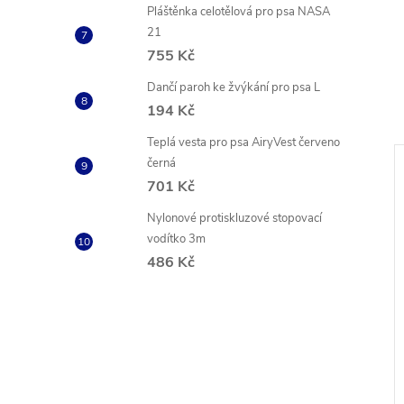
Pláštěnka celotělová pro psa NASA
21
755 Kč
Dančí paroh ke žvýkání pro psa L
194 Kč
Teplá vesta pro psa AiryVest červeno
černá
701 Kč
Nylonové protiskluzové stopovací
vodítko 3m
486 Kč