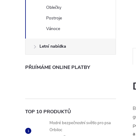
n
Oblečky
Postroje
e
Vánoce
l
Letní nabídka
PŘIJÍMÁME ONLINE PLATBY
B
TOP 10 PRODUKTŮ
g
Modré bezpečnostní světlo pro psa
p
Orbiloc
a