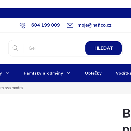
604 199 009
moje@hafico.cz
HLEDAT
xy
Pamlsky a odměny
Oblečky
Vodítk
ro psa modrá
B
p