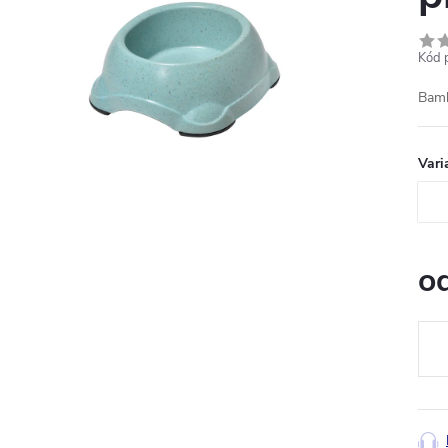
Kód 
Bamb
Vari
o
Měr
cena