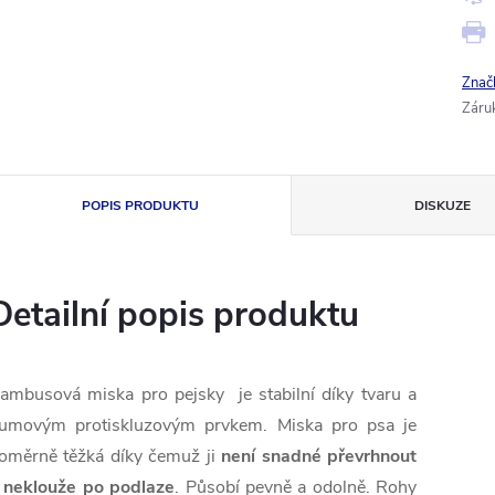
Znač
Záru
POPIS PRODUKTU
DISKUZE
Detailní popis produktu
ambusová miska pro pejsky je stabilní díky tvaru a
umovým protiskluzovým prvkem. Miska pro psa je
oměrně těžká díky čemuž ji
není snadné převrhnout
 neklouže po podlaze
. Působí pevně a odolně. Rohy