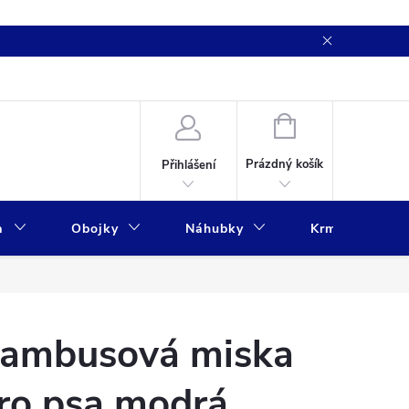
NÁKUPNÍ
KOŠÍK
Prázdný košík
Přihlášení
a
Obojky
Náhubky
Krmivo
ambusová miska
ro psa modrá