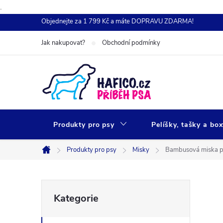
.
Přejít
Objednejte za 1 799 Kč a máte DOPRAVU ZDARMA!
na
Jak nakupovat?
Obchodní podmínky
obsah
Produkty pro psy
Pelíšky, tašky a bo
Produkty pro psy
Misky
Bambusová miska p
Domů
P
Přeskočit
Kategorie
kategorie
o