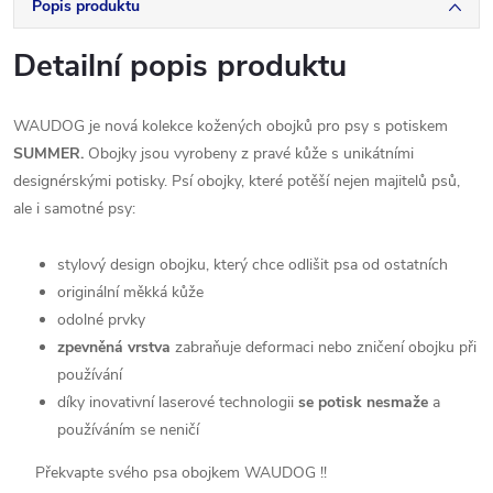
Popis produktu
Detailní popis produktu
WAUDOG je nová kolekce kožených obojků pro psy s potiskem
SUMMER.
Obojky jsou vyrobeny z pravé kůže s unikátními
designérskými potisky. Psí obojky, které potěší nejen majitelů psů,
ale i samotné psy:
stylový design
obojku
,
který chce
odlišit
psa
od
ostatních
originální
měkká kůže
odolné
prvky
zpevněná
vrstva
zabraňuje
deformaci
nebo
zničení
obojku
při
používání
díky inovativní
laserové technologii
se
potisk
nesmaže
a
používáním se nenič
í
Překvapte svého
psa
obojkem
WAUDOG
!!