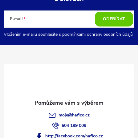
Z
á
E-mail
ODEBÍRAT
p
Vložením e-mailu souhlasíte s
podmínkami ochrany osobních údajů
a
t
í
moje
@
hafico.cz
604 199 009
http://facebook.com/hafico.cz