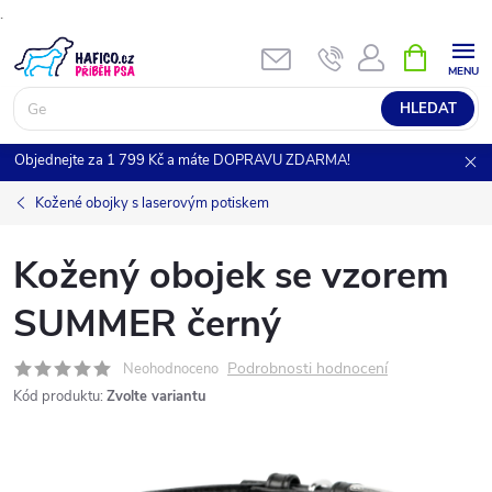
.
Přejít
NÁKUPNÍ
KOŠÍK
na
obsah
HLEDAT
Objednejte za 1 799 Kč a máte DOPRAVU ZDARMA!
Kožené obojky s laserovým potiskem
Kožený obojek se vzorem
SUMMER černý
Podrobnosti hodnocení
Neohodnoceno
Kód produktu:
Zvolte variantu