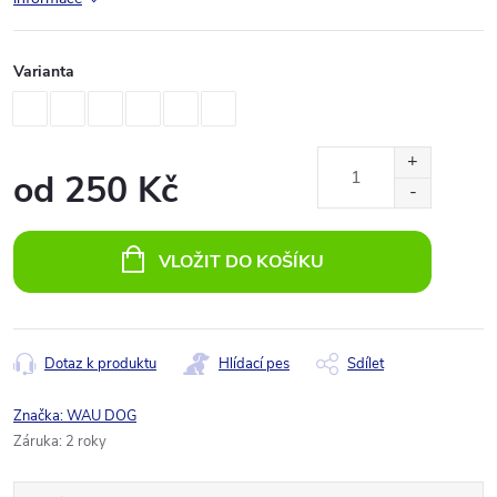
Varianta
od
250 Kč
Měrná
cena:
VLOŽIT DO KOŠÍKU
Dotaz k produktu
Hlídací pes
Sdílet
Značka:
WAU DOG
Záruka
:
2 roky