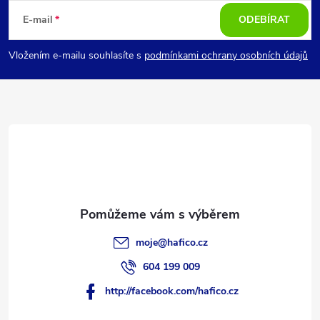
á
E-mail
ODEBÍRAT
p
Vložením e-mailu souhlasíte s
podmínkami ochrany osobních údajů
a
t
í
moje
@
hafico.cz
604 199 009
http://facebook.com/hafico.cz