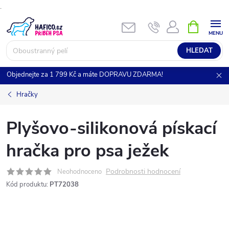
.
Přejít
NÁKUPNÍ
KOŠÍK
na
obsah
HLEDAT
Objednejte za 1 799 Kč a máte DOPRAVU ZDARMA!
Hračky
Plyšovo-silikonová pískací
hračka pro psa ježek
Podrobnosti hodnocení
Neohodnoceno
Kód produktu:
PT72038