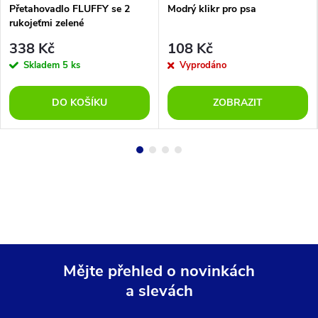
Přetahovadlo FLUFFY se 2
Modrý klikr pro psa
rukojeťmi zelené
338 Kč
108 Kč
Skladem
5 ks
Vyprodáno
DO KOŠÍKU
ZOBRAZIT
Mějte přehled o novinkách
a slevách
Z