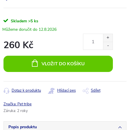
Skladem
>5 ks
12.8.2026
260 Kč
Měrná
cena:
VLOŽIT DO KOŠÍKU
Dotaz k produktu
Hlídací pes
Sdílet
Značka:
Pet tribe
Záruka
:
2 roky
Popis produktu