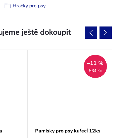
Hračky pro psy
jeme ještě dokoupit
–11 %
564 Kč
a
Pamlsky pro psy kuřecí 12ks
Semi-mo