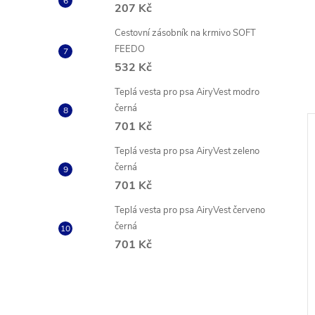
207 Kč
Cestovní zásobník na krmivo SOFT
FEEDO
532 Kč
Teplá vesta pro psa AiryVest modro
černá
701 Kč
Novinka
Teplá vesta pro psa AiryVest zeleno
černá
701 Kč
Teplá vesta pro psa AiryVest červeno
černá
701 Kč
 psy s játry
Odměny pro psy ve tvaru