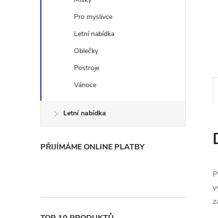
n
Pro myslivce
Letní nabídka
e
Oblečky
l
Postroje
Vánoce
Letní nabídka
PŘIJÍMÁME ONLINE PLATBY
P
v
z