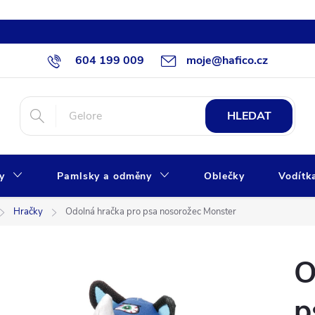
604 199 009
moje@hafico.cz
HLEDAT
xy
Pamlsky a odměny
Oblečky
Vodítk
Hračky
Odolná hračka pro psa nosorožec Monster
O
p