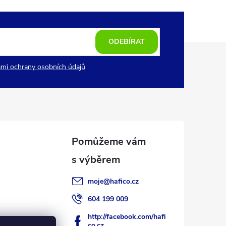
ODEBÍRAT
mi ochrany osobních údajů
moje
@
hafico.cz
604 199 009
http://facebook.com/hafi
co.cz