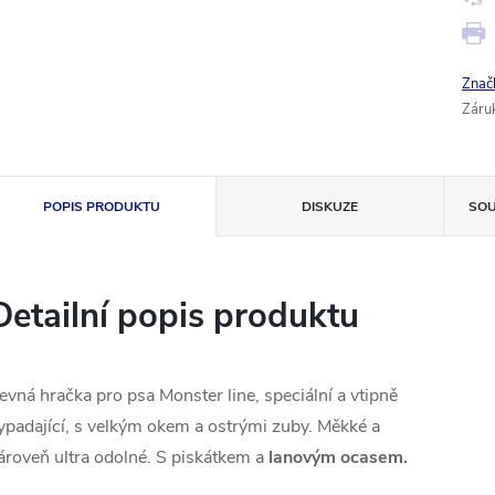
Znač
Záru
POPIS PRODUKTU
DISKUZE
SOU
Detailní popis produktu
evná hračka pro psa Monster line, speciální a vtipně
ypadající, s velkým okem a ostrými zuby. Měkké a
ároveň ultra odolné. S piskátkem a
lanovým ocasem.