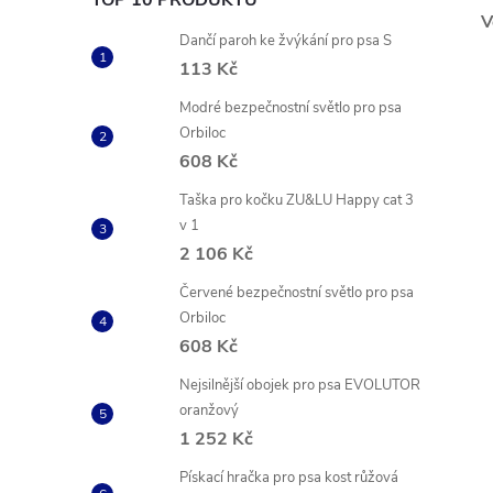
TOP 10 PRODUKTŮ
V
Dančí paroh ke žvýkání pro psa S
113 Kč
Modré bezpečnostní světlo pro psa
Orbiloc
608 Kč
Taška pro kočku ZU&LU Happy cat 3
v 1
2 106 Kč
Červené bezpečnostní světlo pro psa
Orbiloc
608 Kč
Nejsilnější obojek pro psa EVOLUTOR
oranžový
1 252 Kč
Pískací hračka pro psa kost růžová