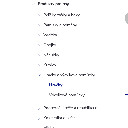
Produkty pro psy
s
Pelíšky, tašky a boxy
t
Pamlsky a odměny
r
Vodítka
Obojky
a
Náhubky
n
Krmivo
Hračky a výcvikové pomůcky
n
Hračky
í
Výcvikové pomůcky
p
Pooperační péče a rehabilitace
Kosmetika a péče
a
Misky