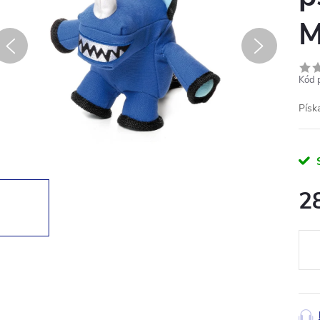
M
Kód 
Píska
2
Měr
cena