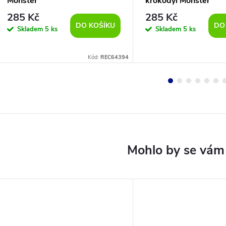
Monster
krokodýl Monster
285 Kč
285 Kč
DO KOŠÍKU
DO
Skladem
5 ks
Skladem
5 ks
Kód:
REC64394