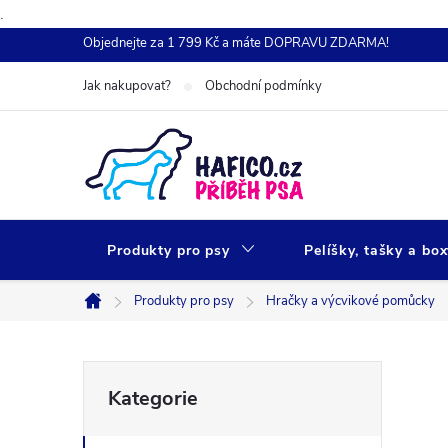
.
Přejít
Objednejte za 1 799 Kč a máte DOPRAVU ZDARMA!
na
Jak nakupovat?
Obchodní podmínky
obsah
Produkty pro psy
Pelíšky, tašky a bo
Produkty pro psy
Hračky a výcvikové pomůcky
Domů
P
Přeskočit
Kategorie
kategorie
o