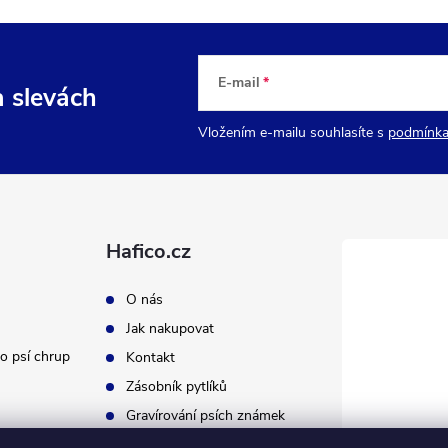
E-mail
a slevách
Vložením e-mailu souhlasíte s
podmínka
Hafico.cz
O nás
Jak nakupovat
o psí chrup
Kontakt
Zásobník pytlíků
Gravírování psích známek