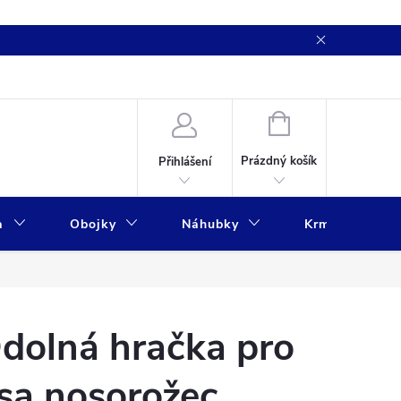
NÁKUPNÍ
KOŠÍK
Prázdný košík
Přihlášení
a
Obojky
Náhubky
Krmivo
dolná hračka pro
sa nosorožec