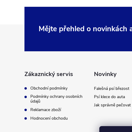
Z
Mějte přehled o novinkách
á
p
a
Zákaznický servis
Novinky
t
Obchodní podmínky
Falešná psí březost
Podmínky ochrany osobních
Psí klece do auta
í
údajů
Jak správně pečovat 
Reklamace zboží
Hodnocení obchodu