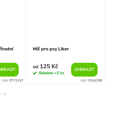
řírodní
Míč pro psy Liker
Výcvik
MICRO
125 Kč
199 K
od
OBRAZIT
ZOBRAZIT
Skladem
>5 ks
Sklad
Kód:
PT72157
Kód:
COL6298