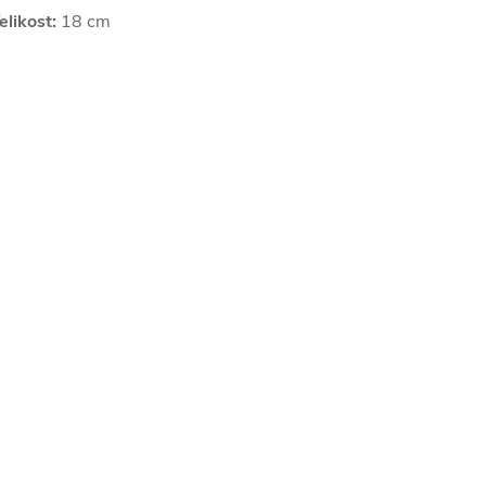
elikost:
18 cm