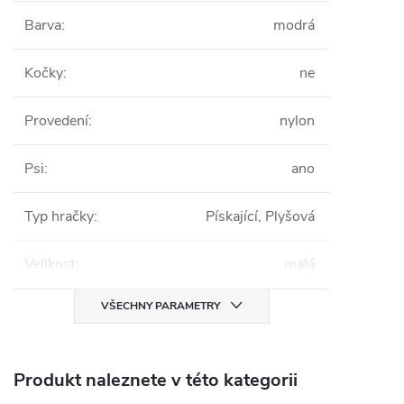
Barva
:
modrá
Kočky
:
ne
Provedení
:
nylon
Psi
:
ano
Typ hračky
:
Pískající, Plyšová
Velikost
:
malá
VŠECHNY PARAMETRY
Produkt naleznete v této kategorii