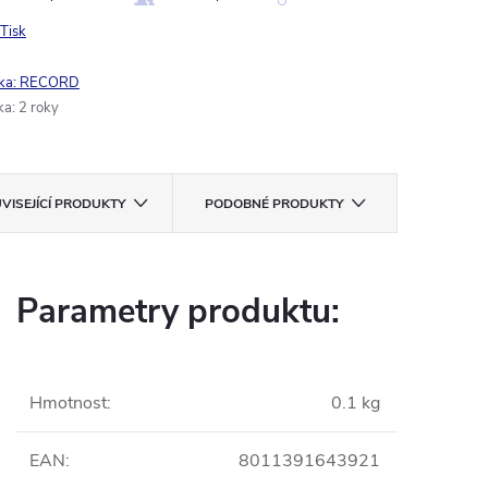
Tisk
ka:
RECORD
ka
:
2 roky
VISEJÍCÍ PRODUKTY
PODOBNÉ PRODUKTY
Parametry produktu:
Hmotnost
:
0.1 kg
EAN
:
8011391643921