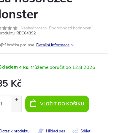
onster
Podrobnosti hodnocení
Neohodnoceno
produktu:
REC64392
jící hračka pro psa.
Detailní informace
Skladem
4 ks
12.8.2026
85 Kč
ná
:
VLOŽIT DO KOŠÍKU
Dotaz k produktu
Hlídací pes
Sdílet