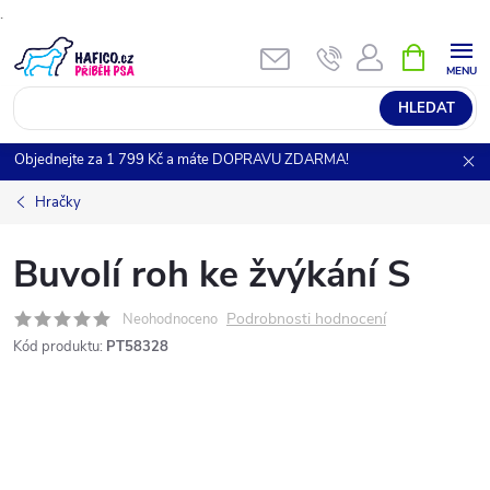
.
Přejít
NÁKUPNÍ
KOŠÍK
na
obsah
HLEDAT
Objednejte za 1 799 Kč a máte DOPRAVU ZDARMA!
Hračky
Buvolí roh ke žvýkání S
Podrobnosti hodnocení
Neohodnoceno
Kód produktu:
PT58328