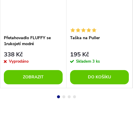
Přetahovadlo FLUFFY se
Taška na Puller
1rukojetí modré
338 Kč
195 Kč
Vyprodáno
Skladem
3 ks
ZOBRAZIT
DO KOŠÍKU