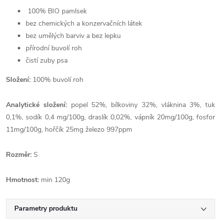
100% BIO pamlsek
bez chemických a konzervačních látek
bez umělých barviv a bez lepku
přírodní buvolí roh
čistí zuby psa
Složení:
100% buvolí roh
Analytické složení:
popel 52%, bílkoviny 32%, vláknina 3%, tuk
0,1%, sodík 0,4 mg/100g, draslík 0,02%, vápník 20mg/100g, fosfor
11mg/100g, hořčík 25mg železo 997ppm
Rozměr:
S
Hmotnost:
min 120g
Parametry produktu