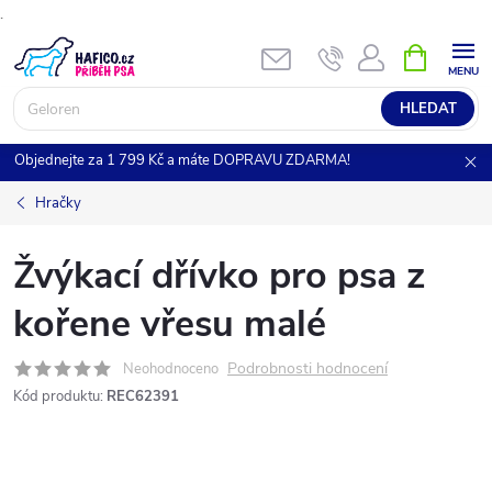
.
Přejít
NÁKUPNÍ
KOŠÍK
na
obsah
HLEDAT
Objednejte za 1 799 Kč a máte DOPRAVU ZDARMA!
Hračky
Žvýkací dřívko pro psa z
kořene vřesu malé
Podrobnosti hodnocení
Neohodnoceno
Kód produktu:
REC62391