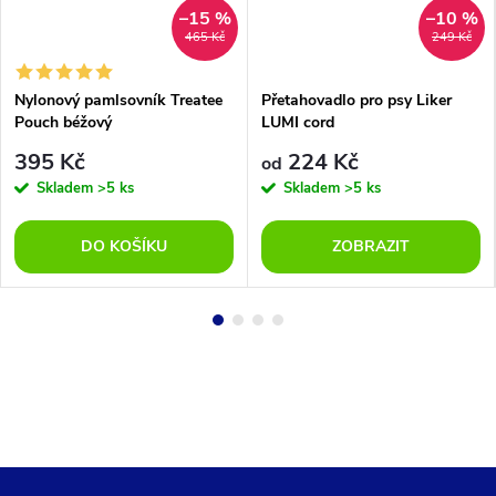
–15 %
–10 %
465 Kč
249 Kč
Nylonový pamlsovník Treatee
Přetahovadlo pro psy Liker
Pouch béžový
LUMI cord
395 Kč
224 Kč
od
Skladem
>5 ks
Skladem
>5 ks
DO KOŠÍKU
ZOBRAZIT