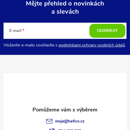
Mějte přehled o novinkách
a slevách
Z
á
E-mail
ODEBÍRAT
p
Vložením e-mailu souhlasíte s
podmínkami ochrany osobních údajů
a
t
í
moje
@
hafico.cz