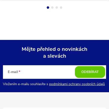
Mějte přehled o novinkách
a slevách
Z
á
E-mail
ODEBÍRAT
p
Vložením e-mailu souhlasíte s
podmínkami ochrany osobních údajů
a
t