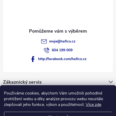
í
moje
@
hafico.cz
604 199 009
http://facebook.com/hafico.cz
Zákaznický servis
Používáme cookies, abychom Vám umožnili pohodlné
Novinky
prohlížení webu a díky analýze provozu webu neustále
zlepšovali jeho funkce, výkon a použitelnost.
Více zde
Hafico.cz