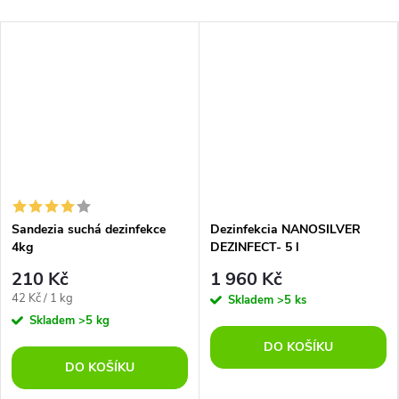
Sandezia suchá dezinfekce
Dezinfekcia NANOSILVER
4kg
DEZINFECT- 5 l
210 Kč
1 960 Kč
Měrná
42 Kč / 1 kg
Skladem
>5 ks
cena:
Skladem
>5 kg
DO KOŠÍKU
DO KOŠÍKU