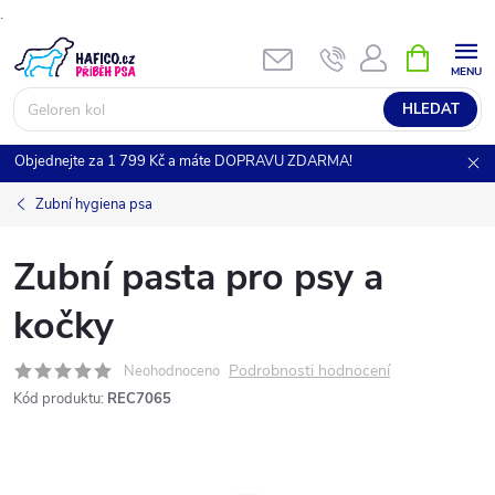
.
Přejít
NÁKUPNÍ
KOŠÍK
na
obsah
HLEDAT
Objednejte za 1 799 Kč a máte DOPRAVU ZDARMA!
Zubní hygiena psa
Zubní pasta pro psy a
kočky
Podrobnosti hodnocení
Neohodnoceno
Kód produktu:
REC7065