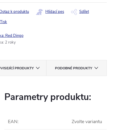
Dotaz k produktu
Hlídací pes
Sdílet
Tisk
ka:
Red Dingo
ka
:
2 roky
VISEJÍCÍ PRODUKTY
PODOBNÉ PRODUKTY
Parametry produktu:
EAN
:
Zvolte variantu