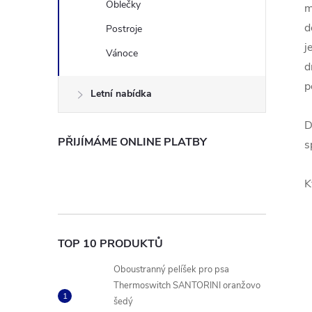
Oblečky
m
d
Postroje
j
Vánoce
d
p
Letní nabídka
D
PŘIJÍMÁME ONLINE PLATBY
s
K
TOP 10 PRODUKTŮ
Oboustranný pelíšek pro psa
Thermoswitch SANTORINI oranžovo
šedý