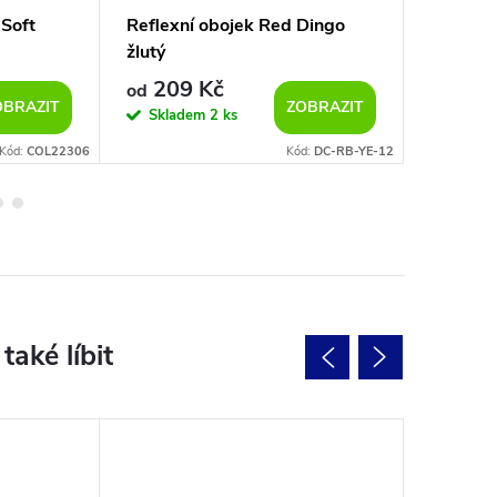
 Soft
Reflexní obojek Red Dingo
Kožený 
žlutý
dekorac
209 Kč
195
od
od
OBRAZIT
ZOBRAZIT
Skladem
2 ks
Vypro
Kód:
COL22306
Kód:
DC-RB-YE-12