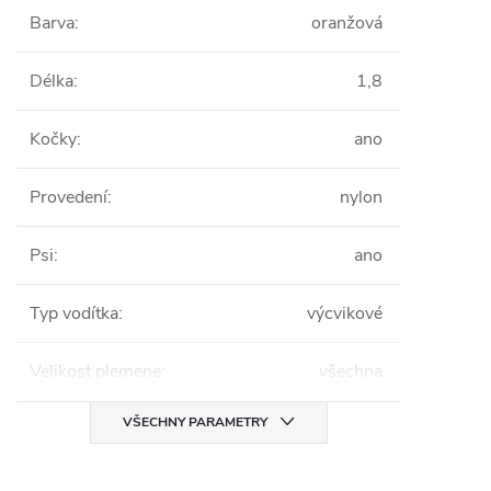
Barva
:
oranžová
Délka
:
1,8
Kočky
:
ano
Provedení
:
nylon
Psi
:
ano
Typ vodítka
:
výcvikové
Velikost plemene
:
všechna
VŠECHNY PARAMETRY