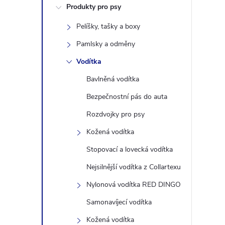
Produkty pro psy
s
Pelíšky, tašky a boxy
t
Pamlsky a odměny
r
Vodítka
Bavlněná vodítka
a
Bezpečnostní pás do auta
n
Rozdvojky pro psy
Kožená vodítka
n
Stopovací a lovecká vodítka
í
Nejsilnější vodítka z Collartexu
Nylonová vodítka RED DINGO
p
Samonavíjecí vodítka
a
Kožená vodítka