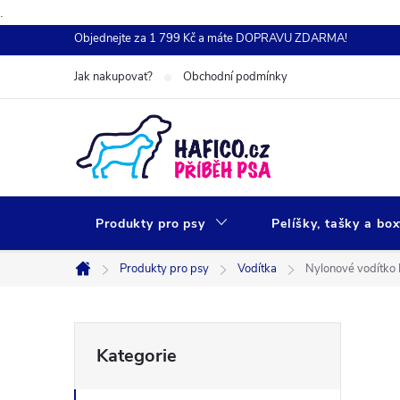
.
Přejít
Objednejte za 1 799 Kč a máte DOPRAVU ZDARMA!
na
Jak nakupovat?
Obchodní podmínky
obsah
Produkty pro psy
Pelíšky, tašky a bo
Produkty pro psy
Vodítka
Nylonové vodítko
Domů
P
Přeskočit
Kategorie
kategorie
o