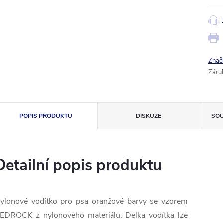
Znač
Záru
POPIS PRODUKTU
DISKUZE
SOU
Detailní popis produktu
ylonové
vodítko
pro
psa
oranžové
barvy
se vzorem
BEDROCK
z
nylonového
materiálu
.
Délka vodítka
lze