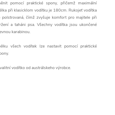
ěnit
pomocí praktické
spony,
přičemž
maximální
élka
při
klasicklom
vodítku
je
180cm
.
Rukojeť
vodítka
e
polstrovaná
, čímž
zvyšuje
komfort
pro
majitele
při
ržení
a
taháni
psa
.
Všechny
vodítka
jsou
ukončené
evnou
karabinou
.
élku
všech
vodítek
lze nastavit
pomocí praktické
pony.
valitní vodítko od austrálskeho výrobce.