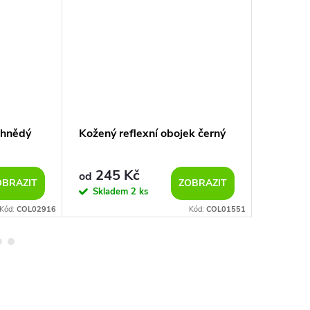
 hnědý
Kožený reflexní obojek černý
Reflexn
černý
245 Kč
209
od
od
OBRAZIT
ZOBRAZIT
Skladem
2 ks
Sklad
Kód:
COL02916
Kód:
COL01551