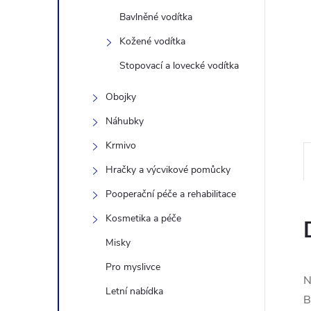
n
Bavlněné vodítka
Kožené vodítka
e
Stopovací a lovecké vodítka
l
Obojky
Náhubky
Krmivo
Hračky a výcvikové pomůcky
Pooperační péče a rehabilitace
Kosmetika a péče
Misky
Pro myslivce
N
Letní nabídka