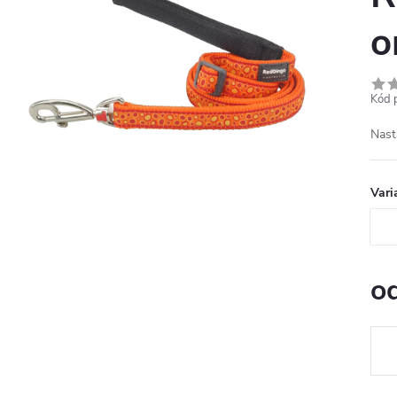
o
Kód 
Nast
Vari
o
Měr
cena