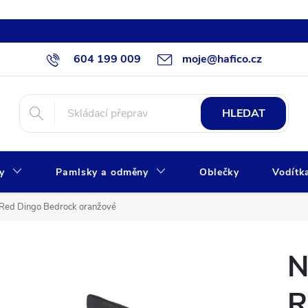
604 199 009
moje@hafico.cz
HLEDAT
xy
Pamlsky a odměny
Oblečky
Vodítk
 Red Dingo Bedrock oranžové
N
R