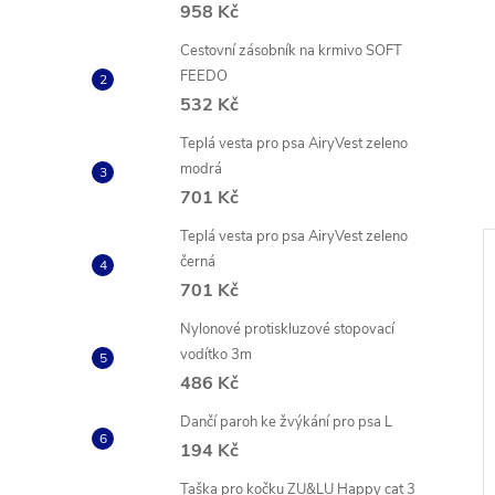
958 Kč
Cestovní zásobník na krmivo SOFT
FEEDO
532 Kč
Teplá vesta pro psa AiryVest zeleno
modrá
701 Kč
Teplá vesta pro psa AiryVest zeleno
černá
701 Kč
Nylonové protiskluzové stopovací
vodítko 3m
486 Kč
Dančí paroh ke žvýkání pro psa L
194 Kč
Taška pro kočku ZU&LU Happy cat 3