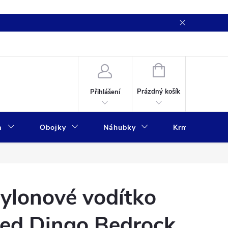
NÁKUPNÍ
KOŠÍK
Prázdný košík
Přihlášení
a
Obojky
Náhubky
Krmivo
ylonové vodítko
ed Dingo Bedrock