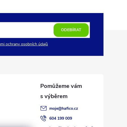
ODEBÍRAT
mi ochrany osobních údajů
moje
@
hafico.cz
604 199 009