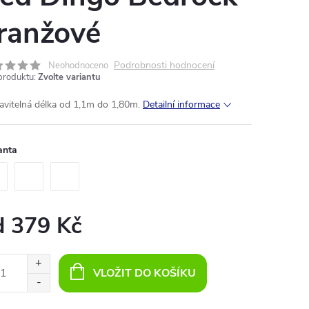
ranžové
Podrobnosti hodnocení
Neohodnoceno
produktu:
Zvolte variantu
avitelná délka od 1,1m do 1,80m.
Detailní informace
anta
d
379 Kč
ná
:
VLOŽIT DO KOŠÍKU