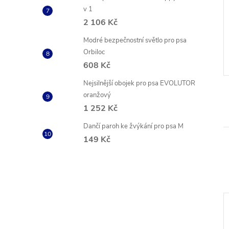
v 1
exní obojek hnědý
Reflexní obojek Red Dingo
2 106 Kč
tmavě modrý
č
209 Kč
Modré bezpečnostní světlo pro psa
od
ZOBRAZIT
ZOBRAZIT
Orbiloc
Skladem
2 ks
608 Kč
Kód:
COL01556
Kód:
DC-RB-DB-12
Nejsilnější obojek pro psa EVOLUTOR
oranžový
1 252 Kč
Dančí paroh ke žvýkání pro psa M
149 Kč