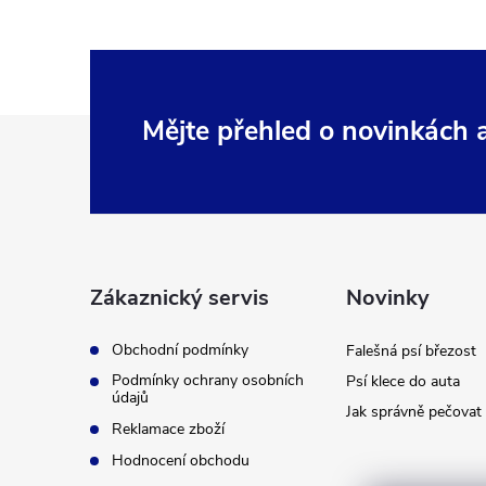
Z
Mějte přehled o novinkách
á
p
a
Zákaznický servis
Novinky
t
Obchodní podmínky
Falešná psí březost
Podmínky ochrany osobních
Psí klece do auta
í
údajů
Jak správně pečovat 
Reklamace zboží
Hodnocení obchodu