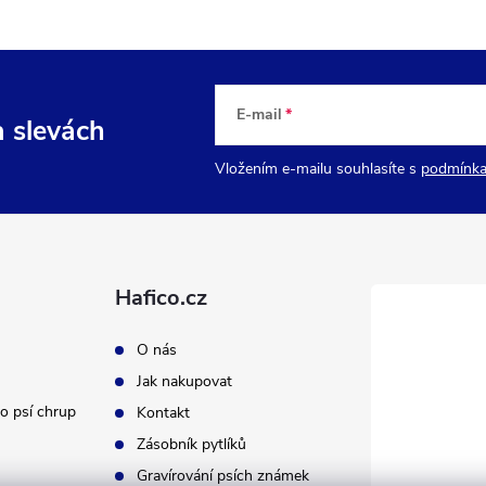
E-mail
a slevách
Vložením e-mailu souhlasíte s
podmínka
Hafico.cz
O nás
Jak nakupovat
o psí chrup
Kontakt
Zásobník pytlíků
Gravírování psích známek