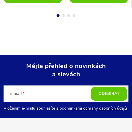
Mějte přehled o novinkách
a slevách
Z
á
E-mail
ODEBÍRAT
p
Vložením e-mailu souhlasíte s
podmínkami ochrany osobních údajů
a