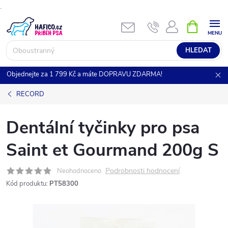
.
Přejít
NÁKUPNÍ
KOŠÍK
na
obsah
HLEDAT
Objednejte za 1 799 Kč a máte DOPRAVU ZDARMA!
RECORD
Dentální tyčinky pro psa
Saint et Gourmand 200g S
Podrobnosti hodnocení
Neohodnoceno
Kód produktu:
PT58300