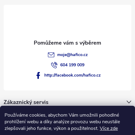
t
í
moje
@
hafico.cz
604 199 009
http://facebook.com/hafico.cz
Zákaznický servis
Používáme cookies, abychom Vám umožnili pohodlné
Novinky
prohlížení webu a díky analýze provozu webu neustále
zlepšovali jeho funkce, výkon a použitelnost.
Více zde