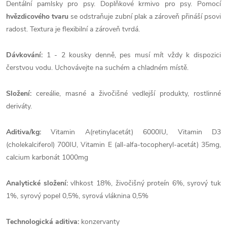
Dentální pamlsky pro psy. Doplňkové krmivo pro psy. Pomocí
hvězdicového tvaru
se odstraňuje zubní plak a zároveň přináší psovi
radost. Textura je flexibilní a zároveň tvrdá.
Dávkování:
1 - 2 kousky denně, pes musí mít vždy k dispozici
čerstvou vodu. Uchovávejte na suchém a chladném místě.
Složení:
cereálie, masné a živočišné vedlejší produkty, rostlinné
deriváty.
Aditiva/kg:
Vitamin A(retinylacetát) 6000IU, Vitamin D3
(cholekalciferol) 700IU, Vitamin E (all-alfa-tocopheryl-acetát) 35mg,
calcium karbonát 1000mg
Analytické složení:
vlhkost 18%, živočišný proteín 6%, syrový tuk
1%, syrový popel 0,5%, syrová vláknina 0,5%
Technologická aditiva:
konzervanty