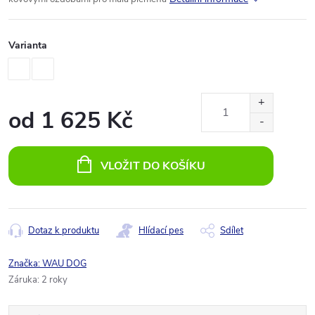
Varianta
od
1 625 Kč
Měrná
cena:
VLOŽIT DO KOŠÍKU
Dotaz k produktu
Hlídací pes
Sdílet
Značka:
WAU DOG
Záruka
:
2 roky