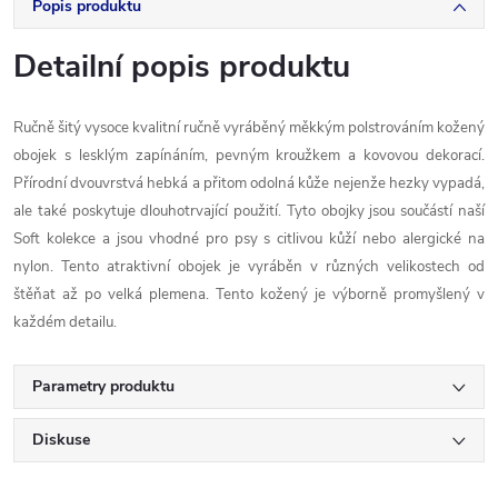
Popis produktu
Detailní popis produktu
Ručně
šitý
vysoce
kvalitní
ručně vyráběný
měkkým polstrováním
kožený
obojek
s
lesklým
zapínáním,
pevným
kroužkem
a
kovovou
dekorací
.
Přírodní
dvouvrstvá
hebká
a
přitom
odolná
kůže
nejenže
hezky
vypadá
,
ale
také poskytuje
dlouhotrvající
použití
.
Tyto
obojky jsou
součástí naší
Soft
kolekce
a
jsou vhodné
pro psy
s
citlivou kůží
nebo
alergické
na
nylon
.
Tento atraktivní
obojek
je vyráběn
v
různých velikostech
od
štěňat
až
po
velká plemena
.
Tento
kožený
je
výborně
promyšlený
v
každém detailu
.
Parametry produktu
Diskuse