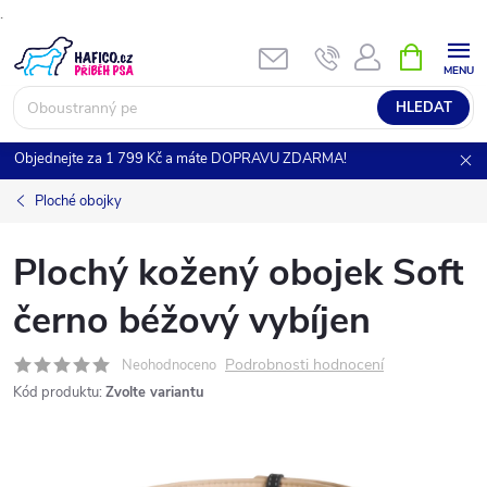
.
Přejít
NÁKUPNÍ
KOŠÍK
na
obsah
HLEDAT
Objednejte za 1 799 Kč a máte DOPRAVU ZDARMA!
Ploché obojky
Plochý kožený obojek Soft
černo béžový vybíjen
Podrobnosti hodnocení
Neohodnoceno
Kód produktu:
Zvolte variantu