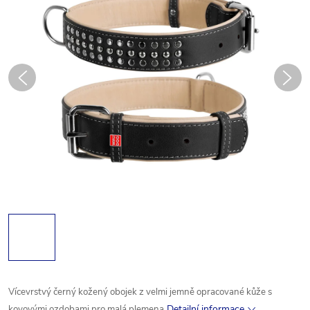
Vícevrstvý
černý kožený
obojek
z velmi
jemně
opracované
kůže
s
Detailní informace
kovovými
ozdobami
pro
malá plemena