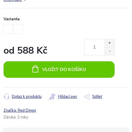
Varianta
od
588 Kč
Měrná
cena:
VLOŽIT DO KOŠÍKU
Dotaz k produktu
Hlídací pes
Sdílet
Značka:
Red Dingo
Záruka
:
2 roky