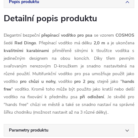
Popis produktu
Detailní popis produktu
Elegantní bezpeční
přepínací vodítko pro psa
se vzorem
COSMOS
šedé
Red Dingo
. Přepínací vodítko má délku
2,0 m
a je ukončena
kvalitními karabinami
přiměřeně silnými k tloušťce vodítka s
jedinečným designem na obou koncích. Díky třem pevným
svařovaným nerezovým D-kroužkem je snadno nastavitelná na
různé použití. Multifunkční vodítko pro psa umožňuje použít jako
vodítko
pro chůzi u nohy,
vodítko
pro 2 psy,
stejně jako "
hands
free
" vodítko. Kromě toho může být použito jako kratší nebo delší
vodítko na fixování k předmětu psa
při odložení
. Je skvělé pro
"hands free" chůzi ve městě a také se snadno nastaví na správné
šířku chodníku (možnost nastavit až na 3 různé délky)..
Parametry produktu