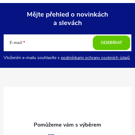
Mějte přehled o novinkách
a slevách
Z
á
E-mail
ODEBÍRAT
p
Vložením e-mailu souhlasíte s
podmínkami ochrany osobních údajů
a
t
í