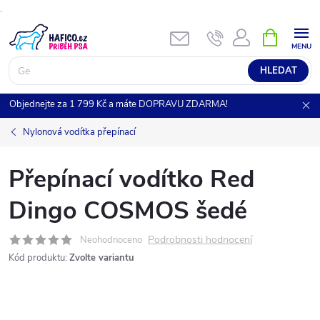
.
Přejít
NÁKUPNÍ
KOŠÍK
na
obsah
HLEDAT
Objednejte za 1 799 Kč a máte DOPRAVU ZDARMA!
Nylonová vodítka přepínací
Přepínací vodítko Red
Dingo COSMOS šedé
Podrobnosti hodnocení
Neohodnoceno
Kód produktu:
Zvolte variantu